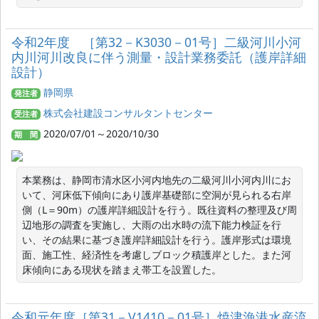
令和2年度 ［第32－K3030－01号］二級河川小河
内川河川改良に伴う測量・設計業務委託（護岸詳細
設計）
静岡県
発注者
株式会社建設コンサルタントセンター
受注者
2020/07/01～2020/10/30
期 間
本業務は、静岡市清水区小河内地先の二級河川小河内川にお
いて、河床低下傾向にあり護岸基礎部に空洞が見られる右岸
側（L＝90m）の護岸詳細設計を行う。既往資料の整理及び周
辺地形の調査を実施し、大雨の出水時の流下能力検証を行
い、その結果に基づき護岸詳細設計を行う。護岸形式は環境
面、施工性、経済性を考慮しブロック積護岸とした。また河
床傾向にある現状を踏まえ帯工を設置した。
令和元年度［第31－V1410－01号］焼津漁港水産流