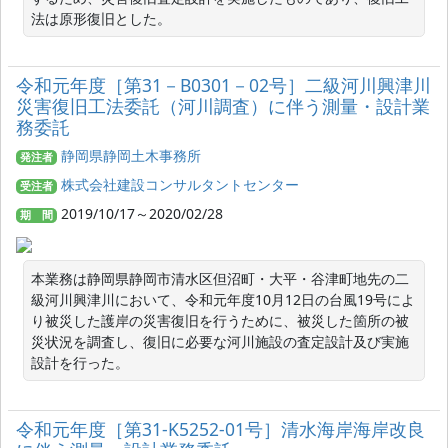
法は原形復旧とした。
令和元年度［第31－B0301－02号］二級河川興津川
災害復旧工法委託（河川調査）に伴う測量・設計業
務委託
静岡県静岡土木事務所
発注者
株式会社建設コンサルタントセンター
受注者
2019/10/17～2020/02/28
期 間
本業務は静岡県静岡市清水区但沼町・大平・谷津町地先の二
級河川興津川において、令和元年度10月12日の台風19号によ
り被災した護岸の災害復旧を行うために、被災した箇所の被
災状況を調査し、復旧に必要な河川施設の査定設計及び実施
設計を行った。
令和元年度［第31-K5252-01号］清水海岸海岸改良