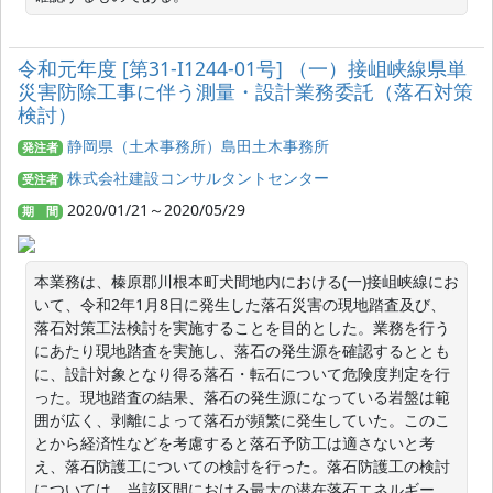
令和元年度 [第31-I1244-01号] （一）接岨峡線県単
災害防除工事に伴う測量・設計業務委託（落石対策
検討）
静岡県（土木事務所）島田土木事務所
発注者
株式会社建設コンサルタントセンター
受注者
2020/01/21～2020/05/29
期 間
本業務は、榛原郡川根本町犬間地内における(一)接岨峡線にお
いて、令和2年1月8日に発生した落石災害の現地踏査及び、
落石対策工法検討を実施することを目的とした。業務を行う
にあたり現地踏査を実施し、落石の発生源を確認するととも
に、設計対象となり得る落石・転石について危険度判定を行
った。現地踏査の結果、落石の発生源になっている岩盤は範
囲が広く、剥離によって落石が頻繁に発生していた。このこ
とから経済性などを考慮すると落石予防工は適さないと考
え、落石防護工についての検討を行った。落石防護工の検討
については、当該区間における最大の潜在落石エネルギー