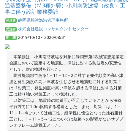
通基盤整備（特3種外郭）小川南防波堤（改良）工
事に伴う設計業務委託
静岡県焼津漁港管理事務所
発注者
株式会社建設コンサルタントセンター
受注者
2019/10/10～2020/08/31
期 間
　本業務は、小川南防波堤を対象に静岡県第4次被害想定策定
会議において設定する地震動、津波に対する防波堤の安定性
として、次の検討を行った。

　防波堤頭部である1－11－12－2に対する発生頻度の高い津
波と発生頻度の高い津波を生じさせる地震動に対する対策工
はL1対策工、発生頻度の高い津波を超える津波に対する対策
工は粘り強い対策工として検討した。

　L1対策工は、地震時の端趾圧が不足していることから法線
平行方向に1.0m拡幅する構造とした。また、対策工は、1－
11－1～4については施工性、経済性に優位となった捨石腹付
工とし、1－11－5～12については航路への影響がないサブプ
レオフレーム設置工とした。