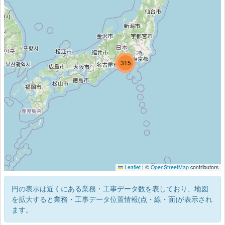
363
315
25
Leaflet
|
©
OpenStreetMap
contributors
円の表示は近くにある業務・工事データ数を表しており、地図
を拡大すると業務・工事データ位置情報(点・線・面)が表示され
ます。