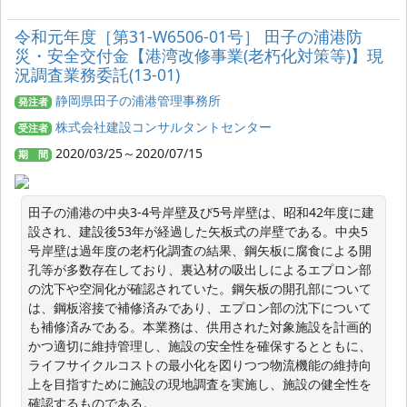
令和元年度［第31-W6506-01号］ 田子の浦港防
災・安全交付金【港湾改修事業(老朽化対策等)】現
況調査業務委託(13-01)
静岡県田子の浦港管理事務所
発注者
株式会社建設コンサルタントセンター
受注者
2020/03/25～2020/07/15
期 間
田子の浦港の中央3-4号岸壁及び5号岸壁は、昭和42年度に建
設され、建設後53年が経過した矢板式の岸壁である。中央5
号岸壁は過年度の老朽化調査の結果、鋼矢板に腐食による開
孔等が多数存在しており、裏込材の吸出しによるエプロン部
の沈下や空洞化が確認されていた。鋼矢板の開孔部について
は、鋼板溶接で補修済みであり、エプロン部の沈下について
も補修済みである。本業務は、供用された対象施設を計画的
かつ適切に維持管理し、施設の安全性を確保するとともに、
ライフサイクルコストの最小化を図りつつ物流機能の維持向
上を目指すために施設の現地調査を実施し、施設の健全性を
確認するものである。