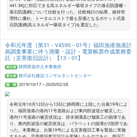
441.3KJに対応できる高エネルギー吸収タイプの落石防護柵・
落石防護網について比較を行った。比較検討の結果、維持管
理性に優れ、トータルコストで最も安価となるポケット式落
石防護網(高エネルギー吸収タイプ)を選定した。
令和元年度［第31－V4590－01号］福田漁港漁港計
画調査事業に伴う測量・設計・電算帳票作成業務委
託（災害復旧設計）【13－01】
静岡県袋井土木事務所
発注者
株式会社建設コンサルタントセンター
受注者
2019/10/17～2020/02/28
期 間
令和元年10月12日から13日に静岡県に上陸した台風19号によ
り、福田漁港の港内11号道路および東内防波堤が被災した。
港内11号道路の被災状況は、排水側溝及び舗装工の損壊であ
り、東内防波堤の被災状況は、パラペットの損壊が2箇所であ
った。本業務は、台風19号による災害復旧工事を緊急に実施
するため、災害復旧査定設計を実施したものであり、復旧工