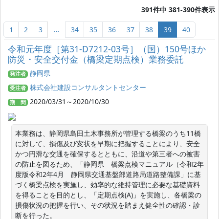
391件中 381-390件表示
…
1
2
3
34
35
36
37
38
39
40
令和元年度［第31-D7212-03号］（国）150号ほか
防災・安全交付金（橋梁定期点検）業務委託
静岡県
発注者
株式会社建設コンサルタントセンター
受注者
2020/03/31～2020/10/30
期 間
本業務は、静岡県島田土木事務所が管理する橋梁のうち11橋
に対して、損傷及び変状を早期に把握することにより、安全
かつ円滑な交通を確保するとともに、沿道や第三者への被害
の防止を図るため、「静岡県　橋梁点検マニュアル（令和2年
度版令和2年4月　静岡県交通基盤部道路局道路整備課」に基
づく橋梁点検を実施し、効率的な維持管理に必要な基礎資料
を得ることを目的とし、「定期点検(A)」を実施し、各橋梁の
損傷状況の把握を行い、その状況を踏まえ健全性の確認・診
断を行った。