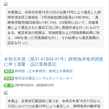
本業務は、令和元年度10月12日の台風19号により被災した静
岡市清水区三保地先「2号消波堤(復旧延長L=100.0m)」「真
崎海岸護岸(復旧延長L=161.1m)」の2箇所において、別途業
務により選定された復旧工法に対し図面作成を行ったもので
ある。被災状況の把握は、現地踏査および現地測量結果に加
え、UAVを使った写真撮影を行い、その結果から被災範囲の
設定を行った。
令和元年度［第31-K1804-01号］静岡海岸海岸調査
に伴う測量・設計業務委託
静岡県（土木事務所）静岡土木事務所
発注者
株式会社建設コンサルタントセンター
受注者
2019/10/23～2020/01/31
期 間
本業は、災害対応要請所に基づき、令和元年度10月11日から
12日にかけての台風19号により被災した、静岡海岸の離岸堤