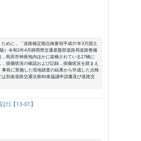
ために，「道路橋定期点検要領平成31年3月国土
版）令和2年4月静岡県交通基盤部道路局道路整備
，島田市神座地内ほかに架橋されている27橋に
施し，損傷状況の確認および記録，損傷状況を踏まえ
，事前に実施した現地踏査の結果から作成した点検
は別途道路交通法第80条協議申請書及び道路交
計)【13-01】