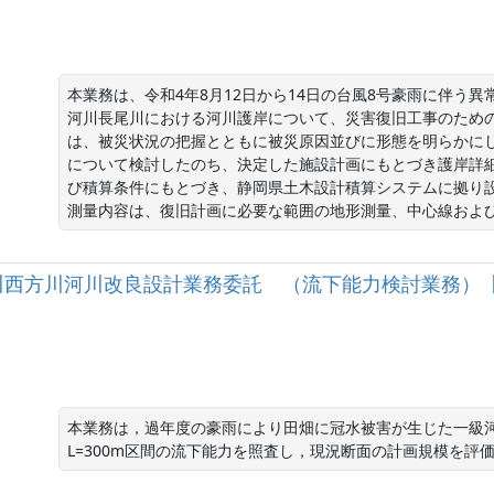
本業務は、令和4年8月12日から14日の台風8号豪雨に伴う
河川長尾川における河川護岸について、災害復旧工事のため
は、被災状況の把握とともに被災原因並びに形態を明らかに
について検討したのち、決定した施設計画にもとづき護岸詳
び積算条件にもとづき、静岡県土木設計積算システムに拠り設
測量内容は、復旧計画に必要な範囲の地形測量、中心線およ
一級河川西方川河川改良設計業務委託 （流下能力検討業務）【1
本業務は，過年度の豪雨により田畑に冠水被害が生じた一級
L=300m区間の流下能力を照査し，現況断面の計画規模を評