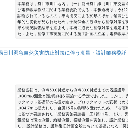
本業務は，袋井市川井地内，（一）磐田袋井線（川井東交差
び電算帳票作成に関する業務委託である．本歩道橋は，令和2
診断されているものの，車両衝突による変形のほか，舗装ひ
年的な劣化が見られたため，予防保全の観点から補修対策を
果や現況調査結果を踏まえ，本橋に必要な補修対策を選定す
た．また，補修工事実施に関する施工計画の立案，電算帳票
 二級河川湯日川緊急自然災害防止対策に伴う測量・設計業務委
業務当初は、測点50.0付近から測点80.0付近までの既設
L=30mの測量と護岸詳細を実施する予定であった。しかし、
ックマット基礎部の洗掘が進み、ブロックマットの変状（めくれ
L=94.7mに拡大した。台風15号の影響を受けたため、「災
に基づき要請された「業務実施要請書　工1第11号」より、
量業務は現地測量、縦断測量、横断測量を実施し、設計業務
た。 設計業務は、護岸復旧計画全般において基礎となる「災