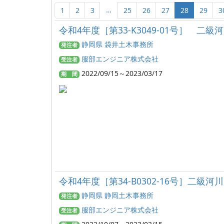
…
1
2
3
25
26
27
28
29
3
令和4年度［第33-K3049-01号］ 
静岡県 袋井土木事務所
発注者
服部エンジニア株式会社
受注者
2022/09/15～2023/03/17
期 間
令和4年度［第34-B0302-16号］
静岡県 静岡土木事務所
発注者
服部エンジニア株式会社
受注者