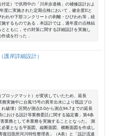
点付近）で供用中の「川井歩道橋」の補修設計およ
年度に実施された定期点検において，健全度IIと
びわれや下部コンクリートの剥離・ひびわれ等，経
実施するものである．本設計では，過年度の点検結
るとともに，その対策に関する詳細設計を実施し
の作成を行った．
託（護岸詳細設計）
護岸（ブロックマット）が変状していたため、延長
業務実施中に台風15号の異常出水により既設ブロ
破壊）区間が測点0.0から測点94.7までの延長
害時における設計等業務委託に関する協定書」第4条
災害業務として本業務を実施することとなった。 測
に必要となる平面図、縦断面図、横断面図を作成し
害復旧箇所河川特性整理表」（A表）と「設計流速