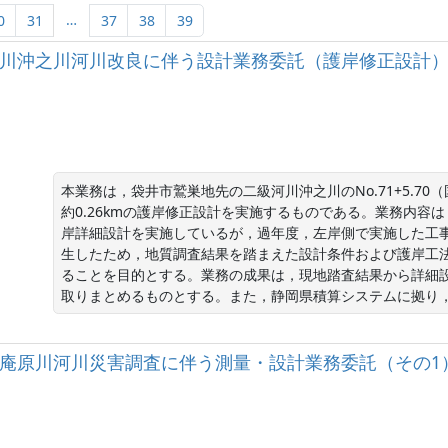
…
0
31
37
38
39
二級河川沖之川河川改良に伴う設計業務委託（護岸修正設計）【
本業務は，袋井市鷲巣地先の二級河川沖之川のNo.71+5.70（国
約0.26kmの護岸修正設計を実施するものである。業務内容
岸詳細設計を実施しているが，過年度，左岸側で実施した工
生したため，地質調査結果を踏まえた設計条件および護岸工
ることを目的とする。業務の成果は，現地踏査結果から詳細
取りまとめるものとする。また，静岡県積算システムに拠り
二級河川庵原川河川災害調査に伴う測量・設計業務委託（その1