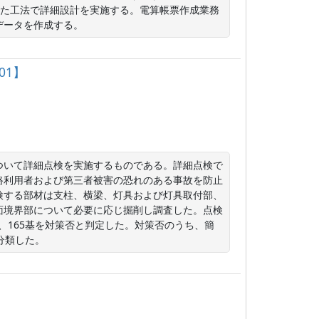
した工法で詳細設計を実施する。電算帳票作成業務
データを作成する。
01】
ついて詳細点検を実施するものである。詳細点検で
路利用者および第三者被害の恐れのある事故を防止
検する部材は支柱、横梁、灯具および灯具取付部、
面境界部について必要に応じ掘削し調査した。点検
要、165基を対策否と判定した。対策否のうち、簡
分類した。