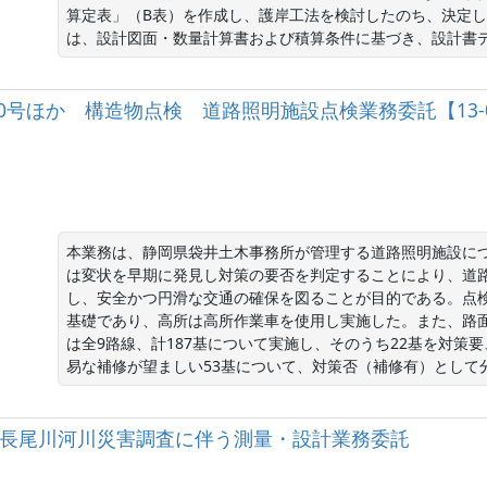
算定表」（B表）を作成し、護岸工法を検討したのち、決定
は、設計図面・数量計算書および積算条件に基づき、設計書
）150号ほか 構造物点検 道路照明施設点検業務委託【13-
本業務は、静岡県袋井土木事務所が管理する道路照明施設に
は変状を早期に発見し対策の要否を判定することにより、道
し、安全かつ円滑な交通の確保を図ることが目的である。点
基礎であり、高所は高所作業車を使用し実施した。また、路
は全9路線、計187基について実施し、そのうち22基を対策
易な補修が望ましい53基について、対策否（補修有）として
級河川長尾川河川災害調査に伴う測量・設計業務委託