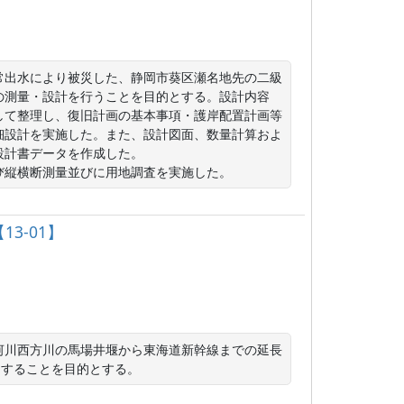
異常出水により被災した、静岡市葵区瀬名地先の二級
の測量・設計を行うことを目的とする。設計内容
して整理し、復旧計画の基本事項・護岸配置計画等
細設計を実施した。また、設計図面、数量計算およ
計書データを作成した。

び縦横断測量並びに用地調査を実施した。
3-01】
河川西方川の馬場井堰から東海道新幹線までの延長
価することを目的とする。