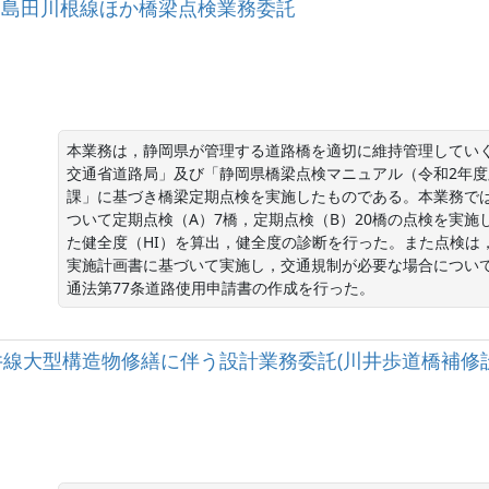
（主）島田川根線ほか橋梁点検業務委託
本業務は，静岡県が管理する道路橋を適切に維持管理していく
交通省道路局」及び「静岡県橋梁点検マニュアル（令和2年度
課」に基づき橋梁定期点検を実施したものである。本業務では
ついて定期点検（A）7橋，定期点検（B）20橋の点検を実
た健全度（HI）を算出，健全度の診断を行った。また点検は
実施計画書に基づいて実施し，交通規制が必要な場合について
通法第77条道路使用申請書の作成を行った。
)磐田袋井線大型構造物修繕に伴う設計業務委託(川井歩道橋補修設