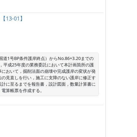
13-01】
道1号BP条件護岸終点）からNo.86+3.20までの
は，平成25年度の業務委託において本計画箇所の護
事において，掘削法面の崩壊や完成護岸の変状が発
法の見直しを行い，施工に支障のない護岸に修正す
設計に至るまでを報告書，設計図面，数量計算書に
，電算帳票を作成する。
）