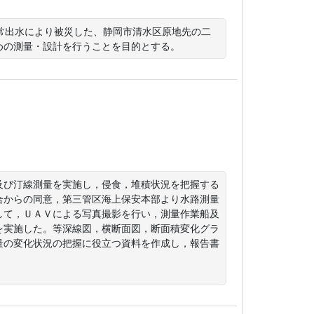
う異常出水により被災した、静岡市清水区原地先の二
めの測量・設計を行うことを目的とする。
及び汀線測量を実施し，侵食，堆積状況を把握する
合からの同意，第三管区海上保安本部より水路測量
して，ＵＡＶによる写真撮影を行い，測量作業船及
を実施した。等深線図，横断面図，断面積変化グラ
量の変化状況の把握に役立つ資料を作成し，報告書