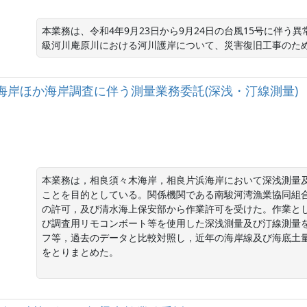
本業務は、令和4年9月23日から9月24日の台風15号に伴
級河川庵原川における河川護岸について、災害復旧工事のた
須々木海岸ほか海岸調査に伴う測量業務委託(深浅・汀線測量)
本業務は，相良須々木海岸，相良片浜海岸において深浅測量
ことを目的としている。関係機関である南駿河湾漁業協同組
の許可，及び清水海上保安部から作業許可を受けた。作業と
び調査用リモコンボート等を使用した深浅測量及び汀線測量
フ等，過去のデータと比較対照し，近年の海岸線及び海底土
をとりまとめた。
