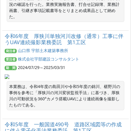
況の確認を行った。業務実施報告書、打合せ記録簿、業務計
画書、引継ぎ事項記載書等をとりまとめ成果品として納め
た。
令和6年度 厚狭川単独河川改修（通常）工事に伴
うUAV連続撮影業務委託 第1工区
山口県 宇部土木建築事務所
発注者
株式会社宇部建設コンサルタント
受注者
2024/07/29～2025/03/31
期 間
本業務は、令和4年度の島田川や令和5年度の錦川、椹野川の
事例を参考に「厚狭川の河川変状監視手法」に基づき、厚狭
川の可動状況を360°カメラ搭載UAVにより連続画像を撮影し
たものである。
令和5年度 一般国道490号 道路区域図等の作成
に伴う電子化手法業務委託 第1工区