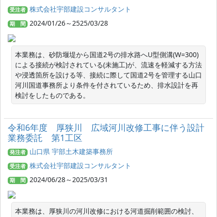
株式会社宇部建設コンサルタント
受注者
2024/01/26～2525/03/28
期 間
本業務は、砂防堰堤から国道2号の排水路へU型側溝(W=300)
による接続が検討されている(未施工)が、流速を軽減する方法
や浸透箇所を設ける等、接続に際して国道2号を管理する山口
河川国道事務所より条件を付されているため、排水設計を再
検討をしたものである。
令和6年度 厚狭川 広域河川改修工事に伴う設計
業務委託 第1工区
山口県 宇部土木建築事務所
発注者
株式会社宇部建設コンサルタント
受注者
2024/06/28～2025/03/31
期 間
本業務は、厚狭川の河川改修における河道掘削範囲の検討、