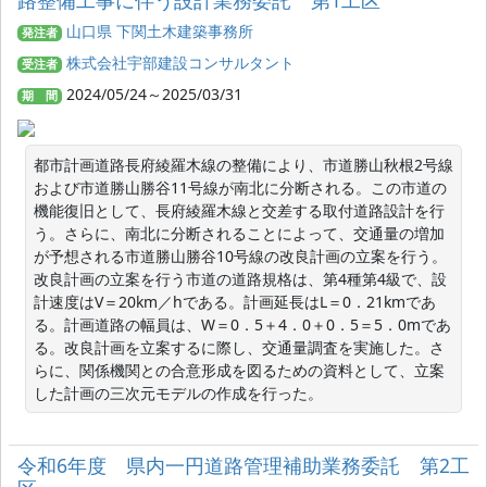
路整備工事に伴う設計業務委託 第1工区
山口県 下関土木建築事務所
発注者
株式会社宇部建設コンサルタント
受注者
2024/05/24～2025/03/31
期 間
都市計画道路長府綾羅木線の整備により、市道勝山秋根2号線
および市道勝山勝谷11号線が南北に分断される。この市道の
機能復旧として、長府綾羅木線と交差する取付道路設計を行
う。さらに、南北に分断されることによって、交通量の増加
が予想される市道勝山勝谷10号線の改良計画の立案を行う。
改良計画の立案を行う市道の道路規格は、第4種第4級で、設
計速度はV＝20km／hである。計画延長はL＝0．21kmであ
る。計画道路の幅員は、W＝0．5＋4．0＋0．5＝5．0mであ
る。改良計画を立案するに際し、交通量調査を実施した。さ
らに、関係機関との合意形成を図るための資料として、立案
した計画の三次元モデルの作成を行った。
令和6年度 県内一円道路管理補助業務委託 第2工