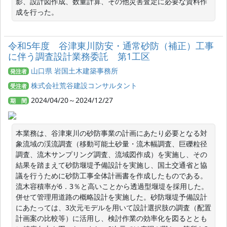
影、設計図作成、数量計算、その他災害査定に必要な資料作
成を行った。
令和5年度 谷津東川防安・通常砂防（補正）工事
に伴う調査設計業務委託 第1工区
山口県 岩国土木建築事務所
発注者
株式会社荒谷建設コンサルタント
受注者
2024/04/20～2024/12/27
期 間
本業務は、谷津東川の砂防事業の計画にあたり必要となる対
象流域の渓流調査（移動可能土砂量・流木幅調査、巨礫粒径
調査、流木サンプリング調査、流域図作成）を実施し、その
結果を踏まえて砂防堰堤予備設計を実施し、国土交通省と協
議を行うために砂防工事全体計画書を作成したものである。
流木容積率が6．3％と高いことから透過型堰堤を採用した。
併せて管理用道路の概略設計を実施した。砂防堰堤予備設計
にあたっては、3次元モデルを用いて設計選択肢の調査（配置
計画案の比較等）に活用し、検討作業の効率化を図るととも