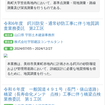
島町大字笠佐島地内において、基準点測量・現地測量・路線
測量及び深浅測量を行うものである。
令和6年度 鍔川防安・通常砂防工事に伴う地質調
査業務委託 第2工区
山口県 宇部土木建築事務所
発注者
株式会社宇部建設コンサルタント
受注者
2024/07/05～2024/12/27
期 間
本業務は、美祢市美東町赤地内に計画される鍔川の砂防堰堤
および管理用道路において、詳細設計に必要な地質情報を得
るために、地質調査を行った。
令和６年度 一般国道４９１号（長門・俵山道路）
橋梁（長寿命化メンテ 点検）工事に伴う橋梁点検
業務委託 第１工区