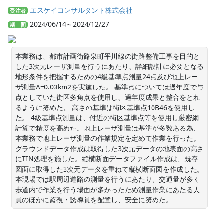
エスケイコンサルタント株式会社
受注者
2024/06/14～2024/12/27
期 間
本業務は、都市計画街路泉町平川線の街路整備工事を目的と
した3次元レーザ測量を行うにあたり、詳細設計に必要となる
地形条件を把握するための4級基準点測量24点及び地上レー
ザ測量A=0.03km2を実施した。 基準点については過年度で与
点としていた街区多角点を使用し、過年度成果と整合をとれ
るように努めた。 高さの基準は街区基準点10B46を使用し
た。 4級基準点測量は、付近の街区基準点等を使用し厳密網
計算で精度を高めた。地上レーザ測量は基準が多数ある為、
本業務で地上レーザ測量の作業規定を定めて作業を行った。 
グラウンドデータ作成は取得した3次元データの地表面の高さ
にTIN処理を施した。縦横断面データファイル作成は、既存
図面に取得した3次元データを重ねて縦横断面図を作成した。 
本現場では駅周辺道路の測量を行うにあたり、交通量が多く
歩道内で作業を行う場面が多かったため測量作業にあたる人
員のほかに監視・誘導員を配置し、安全に努めた。