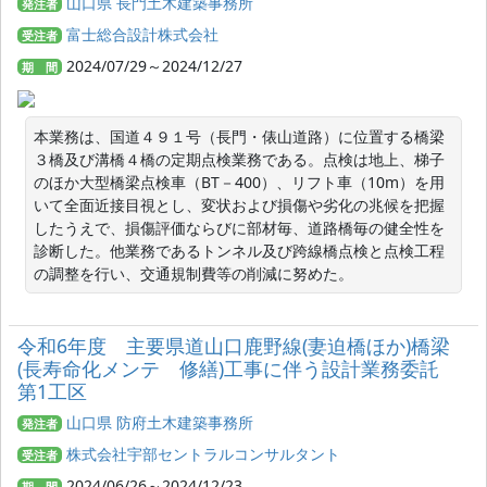
山口県 長門土木建築事務所
発注者
富士総合設計株式会社
受注者
2024/07/29～2024/12/27
期 間
本業務は、国道４９１号（長門・俵山道路）に位置する橋梁
３橋及び溝橋４橋の定期点検業務である。点検は地上、梯子
のほか大型橋梁点検車（BT－400）、リフト車（10m）を用
いて全面近接目視とし、変状および損傷や劣化の兆候を把握
したうえで、損傷評価ならびに部材毎、道路橋毎の健全性を
診断した。他業務であるトンネル及び跨線橋点検と点検工程
の調整を行い、交通規制費等の削減に努めた。
令和6年度 主要県道山口鹿野線(妻迫橋ほか)橋梁
(長寿命化メンテ 修繕)工事に伴う設計業務委託
第1工区
山口県 防府土木建築事務所
発注者
株式会社宇部セントラルコンサルタント
受注者
2024/06/26～2024/12/23
期 間