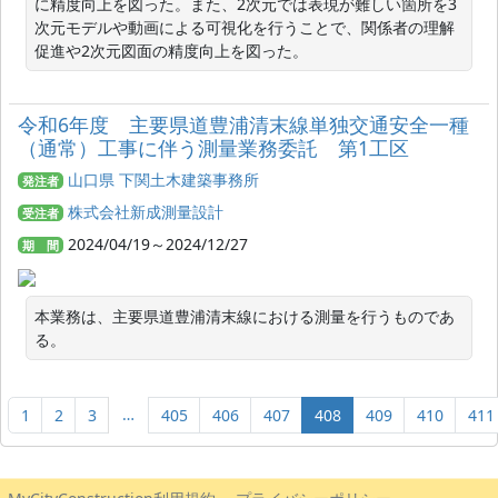
に精度向上を図った。また、2次元では表現が難しい箇所を3
次元モデルや動画による可視化を行うことで、関係者の理解
促進や2次元図面の精度向上を図った。
令和6年度 主要県道豊浦清末線単独交通安全一種
（通常）工事に伴う測量業務委託 第1工区
山口県 下関土木建築事務所
発注者
株式会社新成測量設計
受注者
2024/04/19～2024/12/27
期 間
本業務は、主要県道豊浦清末線における測量を行うものであ
る。
…
1
2
3
405
406
407
408
409
410
411
MyCityConstruction利用規約
プライバシーポリシー