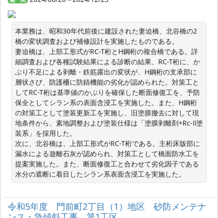
本業務は、昭和30年代前後に建設された妻迫橋、北谷橋の2
橋の変状調査および補修設計を実施したものである。

妻迫橋は、上部工形式がRC-T桁とH鋼桁の複合橋である。詳
細調査および各種試験結果による診断の結果、RC-T桁に、か
ぶり不足による剥離・鉄筋露出の変状が、H鋼桁の支承部に
層状さび、防護柵に防錆機能の劣化が認められた。対策工と
してRC-T桁は基準値のかぶりを確保した断面修復工を、予防
保全としてシラン系の表面含浸工を実施した。また、H鋼桁
の対策工として塗装更新工を実施し、旧塗膜撤去に対して現
地条件から、素地調整および塗装仕様は「塗膜剥離剤+Rc-Ⅱ塗
装系」を採用した。

次に、北谷橋は、上部工形式がRC-T桁である。主桁床版部に
漏水による遊離石灰が認められ、対策工として橋面防水工を
提案実施した。また、断面修復工と合わせて劣化因子である
令和5年度 門前町2丁目（1）地区 砂防メンテナ
ンス・急傾斜工事 第1工区