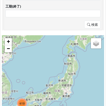
工期(終了)
検索
+
−
1652
4308
419