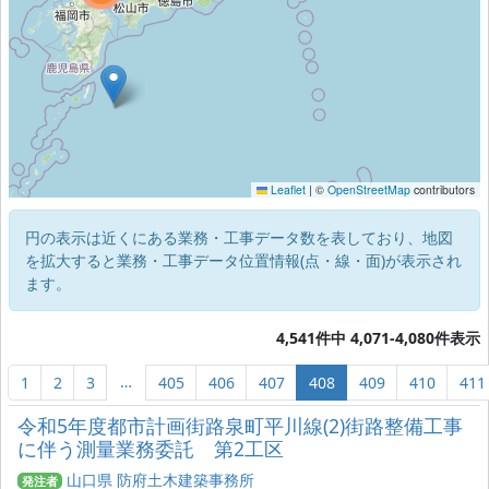
Leaflet
|
©
OpenStreetMap
contributors
円の表示は近くにある業務・工事データ数を表しており、地図
を拡大すると業務・工事データ位置情報(点・線・面)が表示され
ます。
4,541件中 4,071-4,080件表示
…
1
2
3
405
406
407
408
409
410
411
令和5年度都市計画街路泉町平川線(2)街路整備工事
に伴う測量業務委託 第2工区
山口県 防府土木建築事務所
発注者