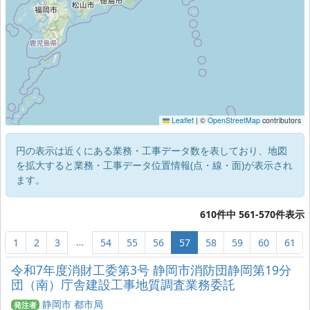
Leaflet
|
©
OpenStreetMap
contributors
円の表示は近くにある業務・工事データ数を表しており、地図
を拡大すると業務・工事データ位置情報(点・線・面)が表示され
ます。
610件中 561-570件表示
…
1
2
3
54
55
56
57
58
59
60
61
令和7年度消財工委第3号 静岡市消防団静岡第19分
団（南）庁舎建設工事地質調査業務委託
静岡市 都市局
発注者