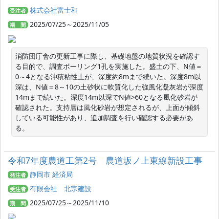
株式会社富士和
受注者
2025/07/25～2025/11/05
期 間
消防団庁舎の更新工事に際し、基礎地盤の地質状況を確認す
る目的で、調査ボーリング1孔を実施した。盛土の下、N値＝
0～4となる沖積粘性土が、深度約8mまで続いた。深度8m以
深は、N値＝8～10の土砂状に軟質化した強風化凝灰岩が深度
14mまで続いた。深度14m以深でN値>60となる風化砂岩が
確認された。支持層は風化砂岩が想定されるが、上面が傾斜
している可能性があり、追加調査を行い確認する必要があ
る。
令和7年度農道工第2号 農道坂ノ上東線新設工事
静岡市 経済局
発注者
有限会社 北宗建設
受注者
2025/07/25～2025/11/10
期 間