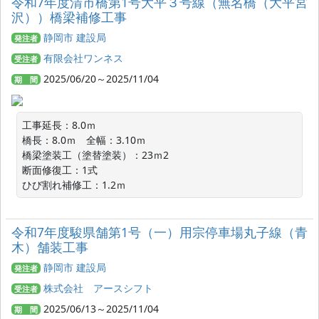
令和7年度清市橋第1号大平３号線（無名橋（大平宮
沢））橋梁補修工事
静岡市 建設局
発注者
有限会社ワンネス
受注者
2025/06/20～2025/11/04
期 間
工事延長：8.0ｍ

橋長：8.0ｍ　全幅：3.10ｍ

橋梁塗装工（塗替塗装）：23ｍ2

断面修復工：1式

ひび割れ補修工：1.2ｍ
令和7年度駿県舗第1号（一）用宗停車場丸子線（青
木）舗装工事
静岡市 建設局
発注者
株式会社 アースシフト
受注者
2025/06/13～2025/11/04
期 間