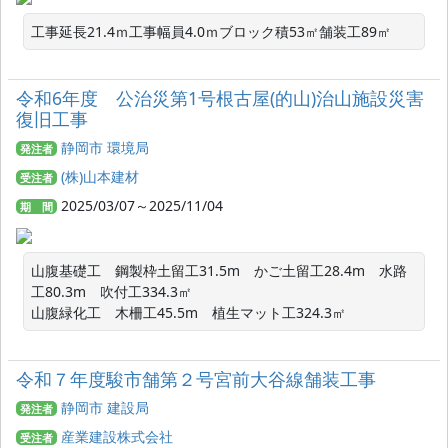
工事延長21.4ｍ工事幅員4.0ｍブロック積53㎡舗装工89㎡
令和6年度 公治災第1号根古屋(的山)治山施設災害
復旧工事
静岡市 環境局
発注者
(株)山本建材
受注者
2025/03/07～2025/11/04
期 間
山腹基礎工　鋼製枠土留工31.5m　かご土留工28.4m　水路
工80.3m　吹付工334.3㎡

令和７年度駿市舗第２号宮前大谷線舗装工事
静岡市 建設局
発注者
産業建設株式会社
受注者