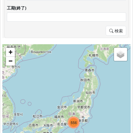
工期(終了)
検索
+
−
257
607
556