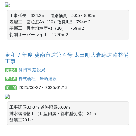
工事延長　324.2ｍ　道路幅員　5.05～8.85ｍ

表層工　密粒度As（20）改良Ⅱ型　794ｍ2

基層工　再生粗粒度As（20）　768ｍ2

切削オーバーレイ工　1270ｍ2
令和 7 年度 葵南市道第４号 太田町大岩線道路整備
工事
静岡市 建設局
発注者
株式会社 岩崎建設
受注者
2025/06/27～2026/01/13
期 間
工事延長83.8ｍ 道路幅員8.60ｍ

排水構造物工（Ｌ型側溝・都市型側溝） 81ｍ

舗装工201㎡