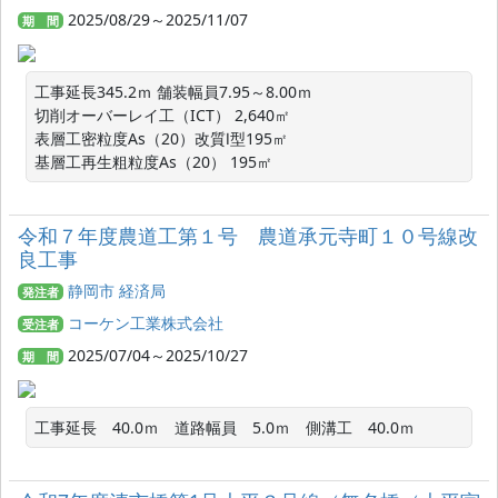
2025/08/29～2025/11/07
期 間
工事延長345.2ｍ 舗装幅員7.95～8.00ｍ

切削オーバーレイ工（ICT） 2,640㎡

表層工密粒度As（20）改質Ⅰ型195㎡

基層工再生粗粒度As（20） 195㎡
令和７年度農道工第１号 農道承元寺町１０号線改
良工事
静岡市 経済局
発注者
コーケン工業株式会社
受注者
2025/07/04～2025/10/27
期 間
工事延長　40.0ｍ　道路幅員　5.0ｍ　側溝工　40.0ｍ