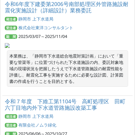
令和6年度下建委第2006号南部処理区外管路施設耐
震化実施設計（詳細設計）業務委託
静岡市 上下水道局
発注者
株式会社東洋コンサルタント
受注者
2025/03/07～2025/11/04
期 間
本業務は、「静岡市下水道総合地震対策計画」において「重
要な管渠等」に位置づけられた下水道施設の内、委託対象地
域の現場状況を把握したうえで下水道管路施設の耐震性能を
評価し、耐震化工事を実施するために必要な設計図、計算図
書の作成を行うことを目的とする。
令和７年度 下維工第1104号 高町処理区 田町
六丁目地内外下水道管路施設改築工事
静岡市 上下水道局
発注者
有限会社ノムラ緑化
受注者
2025/06/06～2025/10/27
期 間