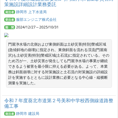
策施設詳細設計業務委託
静岡市 上下水道局
発注者
服部エンジニア株式会社
受注者
2024/12/27～2025/10/31
期 間
門屋浄水場の北側および東側斜面は土砂災害(特別)警戒区域
(急傾斜地の崩壊)に指定され、東側斜面を流れる渓流(門屋南
沢)も土砂災害(特別)警戒区域(土石流)に指定されている。その
ため万が一、土砂災害が発生しても門屋浄水場の事業が継続
できるよう被害を最小限に抑える必要がある。よって、本業
務は斜面崩壊に対する対策施設と土石流の対策施設の詳細設
計を実施するとともに設計業務に必要となる中心線・縦横断
測量を実施した。
令和７年度葵北市道第２号美和中学校西側線道路整
備工事
静岡市 建設局
発注者