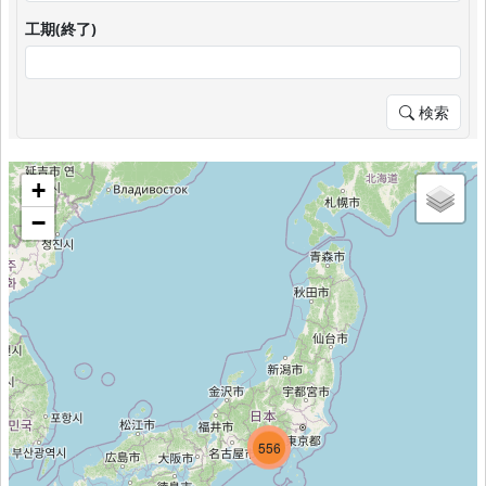
工期(終了)
検索
+
−
257
607
556