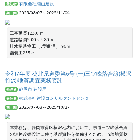
有限会社浦山建設
受注者
2025/08/07～2025/11/04
期 間
工事延長123.0 ｍ 

道路幅員5.00～5.80ｍ

排水構造物工（L型側溝） 96ｍ

舗装工255㎡
令和7年度 葵北県道委第6号 (一)三ツ峰落合線(横沢
竹沢)地質調査業務委託
静岡市 建設局
発注者
株式会社建設コンサルタントセンター
受注者
2025/07/03～2025/10/27
期 間
本業務は、静岡市葵区横沢地内において、県道三ツ峰落合線
の道路改築設計に伴う基礎資料を整備するため、当該地質状