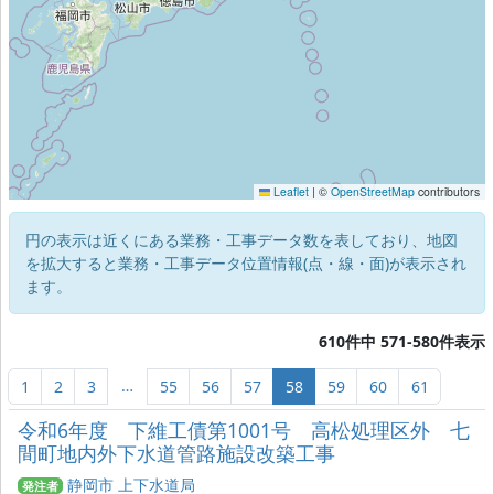
Leaflet
|
©
OpenStreetMap
contributors
円の表示は近くにある業務・工事データ数を表しており、地図
を拡大すると業務・工事データ位置情報(点・線・面)が表示され
ます。
610件中 571-580件表示
…
1
2
3
55
56
57
58
59
60
61
令和6年度 下維工債第1001号 高松処理区外 七
間町地内外下水道管路施設改築工事
静岡市 上下水道局
発注者