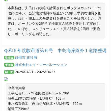
本業務は、安倍口内牧線で計画されるボックスカルバートの
改築に伴い、当該地の地質構成並びに地盤工学的な性質を把
握し、設計・施工上の基礎資料を得ることを目的とした。調
査は、ボーリングを2箇所で標準貫入試験を併用して実施し
た。このほか、スクリューウエイト貫入試験を2箇所で実施
し、ボーリングを補間した。
令和６年度駿市道第６号 中島海岸線外１道路整備
静岡市 建設局
発注者
株式会社エイ・コーポレーション
受注者
2025/04/21～2025/10/27
期 間
中島海岸線

工事延長155.7m 道路幅員4.63～6.70m

擁壁工(重力式擁壁・L型擁壁）103ｍ

排水構造物工（自由勾配側溝・U型側溝）152ｍ

舗装工739m2
