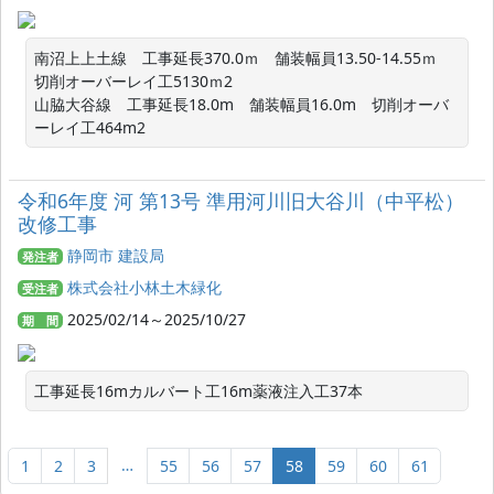
南沼上上土線　工事延長370.0ｍ　舗装幅員13.50-14.55ｍ　
切削オーバーレイ工5130ｍ2

山脇大谷線　工事延長18.0m　舗装幅員16.0m　切削オーバ
ーレイ工464m2
令和6年度 河 第13号 準用河川旧大谷川（中平松）
改修工事
静岡市 建設局
発注者
株式会社小林土木緑化
受注者
2025/02/14～2025/10/27
期 間
工事延長16mカルバート工16m薬液注入工37本
…
1
2
3
55
56
57
58
59
60
61