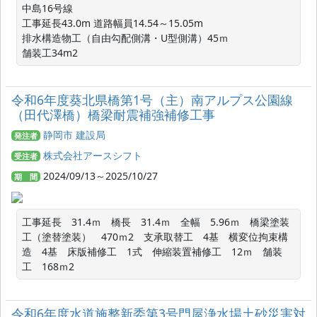
中島16号線

工事延長43.0m 道路幅員14.54～15.05m

排水構造物工（自由勾配側溝・U型側溝）45ｍ

舗装工34m2
令和6年度葵北県橋第1号（主）南アルプス公園線
（田代澤橋）橋梁耐震補強補修工事
静岡市 建設局
発注者
株式会社アースシフト
受注者
2024/09/13～2025/10/27
期 間
工事延長　31.4ｍ　橋長　31.4ｍ　全幅　5.96ｍ　橋梁塗装
工（塗替塗装）　470ｍ2　支承取替工　4基　横変位拘束構
造　4基　床版補修工　1式　伸縮装置補修工　12ｍ　舗装
工　168ｍ2
令和6年度水道施整新委第3号門屋浄水場土砂災害対