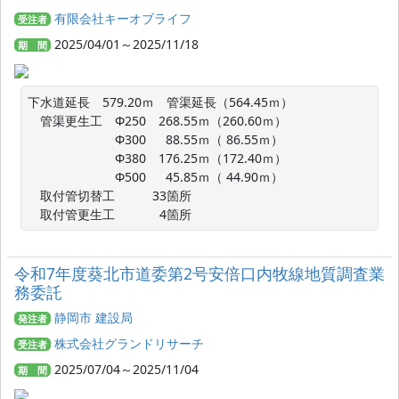
有限会社キーオブライフ
受注者
2025/04/01～2025/11/18
期 間
下水道延長　579.20ｍ　管渠延長（564.45ｍ）

　管渠更生工　Ф250　268.55ｍ（260.60ｍ）

　　　　　　　Ф300　  88.55ｍ（ 86.55ｍ）

　　　　　　　Ф380　176.25ｍ（172.40ｍ）

　　　　　　　Ф500　  45.85ｍ（ 44.90ｍ）

　取付管切替工　　　33箇所

　取付管更生工　　　  4箇所
令和7年度葵北市道委第2号安倍口内牧線地質調査業
務委託
静岡市 建設局
発注者
株式会社グランドリサーチ
受注者
2025/07/04～2025/11/04
期 間