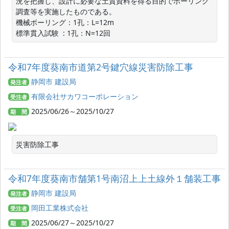
況を把握し、設計に必要な土質資料を得る目的でボーリング
調査等を実施したものである。

機械ボーリング：1孔：L=12m

標準貫入試験  : 1孔：N=12回
令和7年度葵南市道第2号鍵穴線災害防除工事
静岡市 建設局
発注者
有限会社サカワコーポレーション
受注者
2025/06/26～2025/10/27
期 間
災害防除工事
令和7年度葵南市舗第1号南沼上上土線外１舗装工事
静岡市 建設局
発注者
岡田工業株式会社
受注者
2025/06/27～2025/10/27
期 間