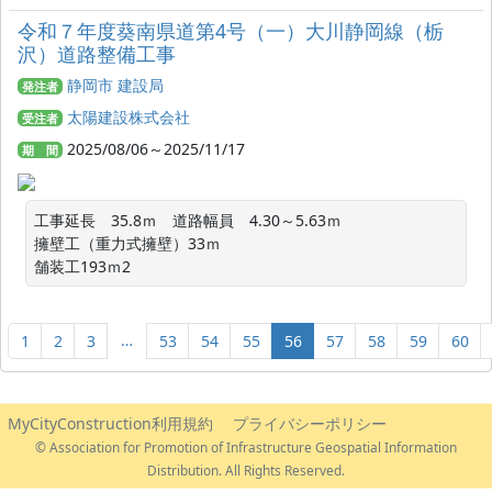
令和７年度葵南県道第4号（一）大川静岡線（栃
沢）道路整備工事
静岡市 建設局
発注者
太陽建設株式会社
受注者
2025/08/06～2025/11/17
期 間
工事延長　35.8ｍ　道路幅員　4.30～5.63ｍ

擁壁工（重力式擁壁）33ｍ

舗装工193ｍ2
…
1
2
3
53
54
55
56
57
58
59
60
MyCityConstruction利用規約
プライバシーポリシー
© Association for Promotion of Infrastructure Geospatial Information
Distribution. All Rights Reserved.