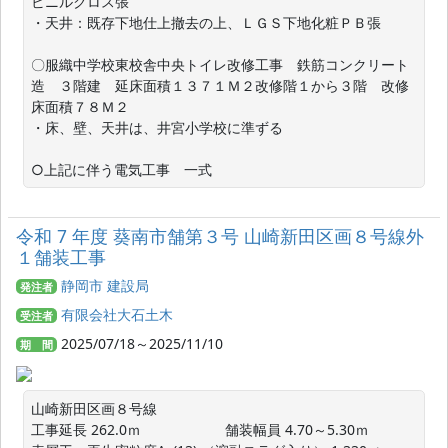
ビニルクロス張　　　　　　　

・天井：既存下地仕上撤去の上、ＬＧＳ下地化粧ＰＢ張

〇服織中学校東校舎中央トイレ改修工事　鉄筋コンクリート
造　３階建　延床面積１３７１Ｍ２改修階１から３階　改修
床面積７８Ｍ２

・床、壁、天井は、井宮小学校に準ずる

令和 7 年度 葵南市舗第３号 山崎新田区画８号線外
１舗装工事
静岡市 建設局
発注者
有限会社大石土木
受注者
2025/07/18～2025/11/10
期 間
山崎新田区画８号線

工事延長 262.0ｍ                     舗装幅員 4.70～5.30ｍ
