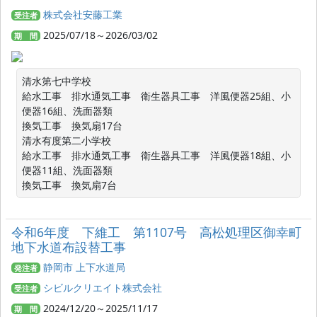
株式会社安藤工業
受注者
2025/07/18～2026/03/02
期 間
清水第七中学校

給水工事　排水通気工事　衛生器具工事　洋風便器25組、小
便器16組、洗面器類

換気工事　換気扇17台

清水有度第二小学校

給水工事　排水通気工事　衛生器具工事　洋風便器18組、小
便器11組、洗面器類

換気工事　換気扇7台
令和6年度 下維工 第1107号 高松処理区御幸町
地下水道布設替工事
静岡市 上下水道局
発注者
シビルクリエイト株式会社
受注者
2024/12/20～2025/11/17
期 間