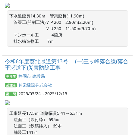
下水道延長14.30ｍ　管渠延長(11.90ｍ)

　管渠工(開削工法)ＶＰ200　2.80ｍ(2.20ｍ)

　　　　　　　　  ＶＵ250　11.50ｍ(9.70ｍ)

　マンホール工　　　4箇所

　排水構造物工　　7ｍ
令和6年度葵北県道第13号 (一)三ッ峰落合線(落合
平瀬道下)災害防除工事
静岡市 建設局
発注者
伸栄建設株式会社
受注者
2025/03/24～2025/12/15
期 間
工事延長17.5ｍ 道路幅員5.41～6.31ｍ

　法面工（吹付枠） 695㎡

　法面工（鉄筋挿入） 69本

　舗装工141㎡