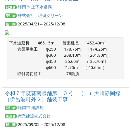
静岡市 上下水道局
発注者
株式会社 理研グリーン
受注者
2025/04/21～2025/12/08
期 間
下水道延長　　465.15m　　管渠延長　（452.40m）

　　管渠更生工　　φ250　　178.75m　 （174.25m）

　　　　　　　　　φ300　　208.10m　 （201.80m）

　　　　　　　　　φ350　　 36.60m　 （ 35.70m）

　　　　　　　　　φ600   　41.70m　 （ 40.65m）

　　取付管切替工　　　　　　76箇所
令和７年度葵南県舗第１０号 （一）大川静岡線
（伊呂波町外２）舗装工事
静岡市 建設局
発注者
産業建設株式会社
受注者
2025/09/05～2025/12/08
期 間