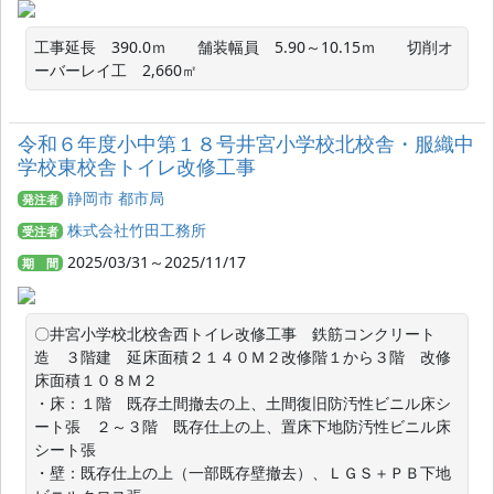
工事延長　390.0ｍ　　舗装幅員　5.90～10.15ｍ　　切削オ
ーバーレイ工　2,660㎡
令和６年度小中第１８号井宮小学校北校舎・服織中
学校東校舎トイレ改修工事
静岡市 都市局
発注者
株式会社竹田工務所
受注者
2025/03/31～2025/11/17
期 間
〇井宮小学校北校舎西トイレ改修工事　鉄筋コンクリート
造　３階建　延床面積２１４０Ｍ２改修階１から３階　改修
床面積１０８Ｍ２

・床：１階　既存土間撤去の上、土間復旧防汚性ビニル床シ
ート張　２～３階　既存仕上の上、置床下地防汚性ビニル床
シート張　　　

・壁：既存仕上の上（一部既存壁撤去）、ＬＧＳ＋ＰＢ下地