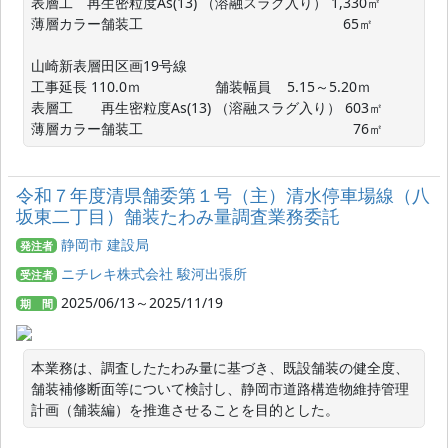
表層工　再生密粒度As(13) （溶融スラグ入り） 1,330㎡

薄層カラー舗装工　　　　　　　　　　　　　　 65㎡

山崎新表層田区画19号線

工事延長 110.0ｍ 　　　　　舗装幅員    5.15～5.20ｍ

表層工　　再生密粒度As(13) （溶融スラグ入り） 603㎡

令和７年度清県舗委第１号（主）清水停車場線（八
坂東二丁目）舗装たわみ量調査業務委託
静岡市 建設局
発注者
ニチレキ株式会社 駿河出張所
受注者
2025/06/13～2025/11/19
期 間
本業務は、調査したたわみ量に基づき、既設舗装の健全度、
舗装補修断面等について検討し、静岡市道路構造物維持管理
計画（舗装編）を推進させることを目的とした。