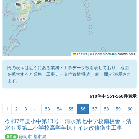
Leaflet
|
©
OpenStreetMap
contributors
円の表示は近くにある業務・工事データ数を表しており、地図
を拡大すると業務・工事データ位置情報(点・線・面)が表示され
ます。
610件中 551-560件表示
…
1
2
3
53
54
55
56
57
58
59
60
令和7年度小中第13号 清水第七中学校南校舎・清
水有度第二小学校高学年棟トイレ改修衛生工事
静岡市 都市局
発注者