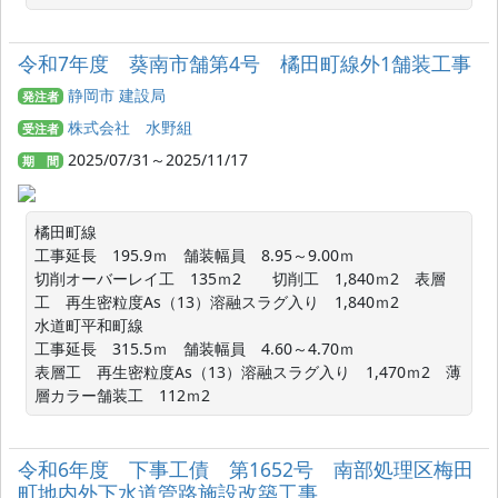
令和7年度 葵南市舗第4号 橘田町線外1舗装工事
静岡市 建設局
発注者
株式会社 水野組
受注者
2025/07/31～2025/11/17
期 間
橘田町線

工事延長　195.9ｍ　舗装幅員　8.95～9.00ｍ

切削オーバーレイ工　135ｍ2　　切削工　1,840ｍ2　表層
工　再生密粒度As（13）溶融スラグ入り　1,840ｍ2

水道町平和町線

工事延長　315.5ｍ　舗装幅員　4.60～4.70ｍ

表層工　再生密粒度As（13）溶融スラグ入り　1,470ｍ2　薄
層カラー舗装工　112ｍ2
令和6年度 下事工債 第1652号 南部処理区梅田
町地内外下水道管路施設改築工事