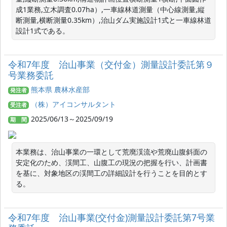
成1業務,立木調査0.07ha）,一車線林道測量（中心線測量,縦
断測量,横断測量0.35km）,治山ダム実施設計1式と一車線林道
設計1式である。
令和7年度 治山事業（交付金）測量設計委託第９
号業務委託
熊本県 農林水産部
発注者
（株）アイコンサルタント
受注者
2025/06/13～2025/09/19
期 間
本業務は、治山事業の一環として荒廃渓流や荒廃山腹斜面の
安定化のため、渓間工、山腹工の現況の把握を行い、計画書
を基に、対象地区の渓間工の詳細設計を行うことを目的とす
る。
令和7年度 治山事業(交付金)測量設計委託第7号業