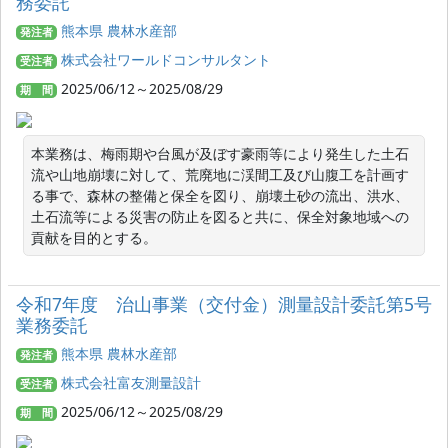
務委託
熊本県 農林水産部
発注者
株式会社ワールドコンサルタント
受注者
2025/06/12～2025/08/29
期 間
本業務は、梅雨期や台風が及ぼす豪雨等により発生した土石
流や山地崩壊に対して、荒廃地に渓間工及び山腹工を計画す
る事で、森林の整備と保全を図り、崩壊土砂の流出、洪水、
土石流等による災害の防止を図ると共に、保全対象地域への
貢献を目的とする。
令和7年度 治山事業（交付金）測量設計委託第5号
業務委託
熊本県 農林水産部
発注者
株式会社富友測量設計
受注者
2025/06/12～2025/08/29
期 間