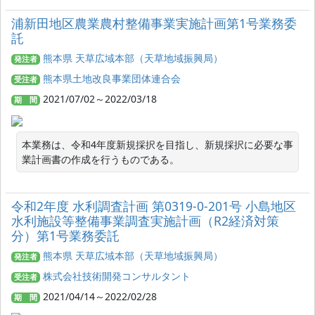
浦新田地区農業農村整備事業実施計画第1号業務委
託
熊本県 天草広域本部（天草地域振興局）
発注者
熊本県土地改良事業団体連合会
受注者
2021/07/02～2022/03/18
期 間
本業務は、令和4年度新規採択を目指し、新規採択に必要な事
業計画書の作成を行うものである。
令和2年度 水利調査計画 第0319-0-201号 小島地区
水利施設等整備事業調査実施計画（R2経済対策
分）第1号業務委託
熊本県 天草広域本部（天草地域振興局）
発注者
株式会社技術開発コンサルタント
受注者
2021/04/14～2022/02/28
期 間