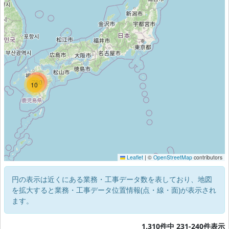
1219
780
10
Leaflet
|
©
OpenStreetMap
contributors
円の表示は近くにある業務・工事データ数を表しており、地図
を拡大すると業務・工事データ位置情報(点・線・面)が表示され
ます。
1,310件中 231-240件表示