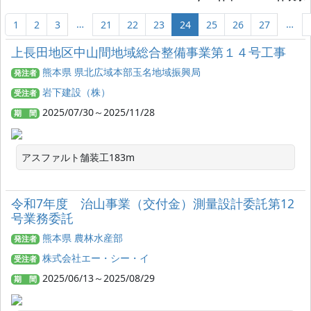
…
…
1
2
3
21
22
23
24
25
26
27
上長田地区中山間地域総合整備事業第１４号工事
熊本県 県北広域本部玉名地域振興局
発注者
岩下建設（株）
受注者
2025/07/30～2025/11/28
期 間
アスファルト舗装工183m
令和7年度 治山事業（交付金）測量設計委託第12
号業務委託
熊本県 農林水産部
発注者
株式会社エー・シー・イ
受注者
2025/06/13～2025/08/29
期 間