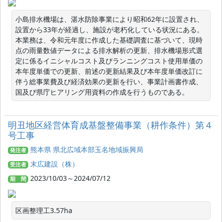
小島排水機場は、湛水防除事業により昭和62年に設置され、
設置から33年が経過し、施設が老朽化している状況にある。

本業務は、令和元年度に作成した基礎調査に基づいて、現時
点の雨量数値データによる排水解析の更新、排水機場形式選
定に係るイニシャルコスト及びランニングコスト使用単価の
本年度単価での更新、前述の更新結果及び本年度単価改訂に
伴う総事業費及び経済効果の更新を行い、事業計画書作成、
国及び県庁ヒアリング用資料の作成を行うものである。
明丑地区経営体育成基盤整備事業（耕作条件）第４
号工事
熊本県 県北広域本部玉名地域振興局
発注者
末広建設（株）
受注者
2023/10/03～2024/07/12
期 間
区画整理工3.57ha