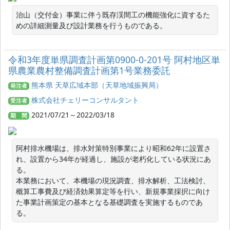
治山（交付金）事業に伴う既存渓間工の機能強化に資するた
めの詳細測量及び設計業務を行うものである。
令和3年度単県調査計画第0900-0-201号 阿村地区単
県農業農村整備調査計画第1号業務委託
熊本県 天草広域本部（天草地域振興局）
発注者
株式会社チェリーコンサルタント
受注者
2021/07/21～2022/03/18
期 間
阿村排水機場は、排水対策特別事業により昭和62年に設置さ
れ、設置から34年が経過し、施設が老朽化している状況にあ
る。 

本業務において、本機場の現況調査、排水解析、工法検討、
概算工事費及び経済効果算定等を行い、新規事業採択に向け
た事業計画策定の基本となる基礎調査を実施するものであ
る。