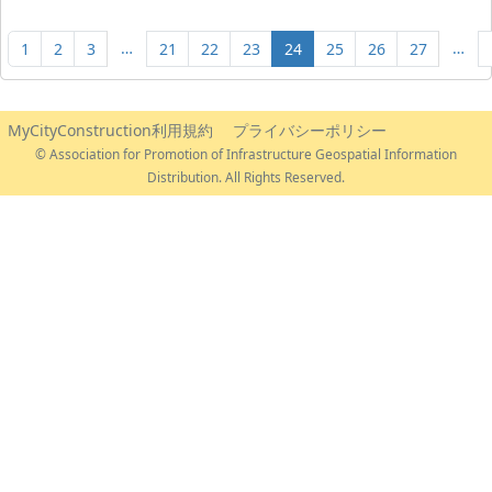
…
…
1
2
3
21
22
23
24
25
26
27
MyCityConstruction利用規約
プライバシーポリシー
© Association for Promotion of Infrastructure Geospatial Information
Distribution. All Rights Reserved.