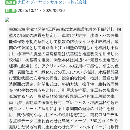
大日本ダイヤコンサルタント株式会社
受注者
2025/10/11～2026/06/30
期 間
熱海港海岸渚地区第4工区南側の津波防護施設の予備設計。胸
壁及び陸閘の設置を想定し、車道現状維持、歩道・バス停機
能確保等を制約条件として複数の防護ラインを比較検討。陸
閘の代替案として道路嵩上げ（胸壁の乗越し）を検討し不採
用。標準部の胸壁の基礎構造は杭基礎と地盤改良を抽出し比
較検討、杭基礎を推奨。胸壁本体は周辺への景観や圧迫感の
緩和に配慮して、アクリルパネルの採用の可能性、壁面の色
調・表面仕上げ・緑化などの工夫について検討。永続状態及
び変動状態の安定性の照査、総合的な比較・検討、最適な構
造断面の選定。陸閘形式は、格納方法、操作性、維持管理性
を含む複数の観点を比較し、引戸式を推奨。施工時の影響を
低減するため、胸壁及び陸閘の段階施工や各施工段階の車
両・歩行者動線の確保を検討、プレキャスト埋設型枠や超速
硬コンクリートの採用による工事期間の短縮の可能性を検
討。関係機関や地元住民への説明を想定し、簡易CIMモデル
を点群データに重ね合わせた鳥瞰イメージ、360度カメラで
撮影した現地写真に重ね合わせたアイレベルイメージ（歩行