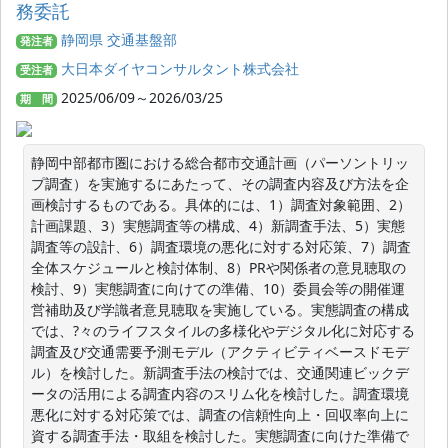
務委託
静岡県 交通基盤部
発注者
大日本ダイヤコンサルタント株式会社
受注者
2025/06/09～2026/03/25
期 間
静岡中部都市圏における総合都市交通計画（パーソントリッ
プ調査）を実施するにあたって、その調査内容及び方法を企
画検討するものである。具体的には、1）調査対象範囲、2）
計画課題、3）実態調査等の構成、4）新調査手法、5）実態
調査等の設計、6）調査環境の悪化に対する対応策、7）調査
全体スケジュールと検討体制、8）PRや関係者の意見聴取の
検討、9）実態調査に向けての準備、10）委員会等の開催運
営補助及び学識者意見聴取を実施している。実態調査の構成
では、?々のライフスタイルの多様化やデジタル化に対応する
調査及び交通需要予測モデル（アクティビティベースドモデ
ル）を検討した。新調査手法の検討では、交通関連ビックデ
ータの活用による調査内容のスリム化を検討した。調査環境
悪化に対する対応策では、調査の信頼性向上・回収率向上に
資する調査手法・取組を検討した。実態調査に向けた準備で