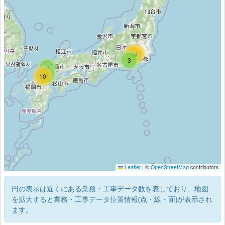
54
59
3
2
9
10
Leaflet
|
©
OpenStreetMap
contributors
円の表示は近くにある業務・工事データ数を表しており、地図
を拡大すると業務・工事データ位置情報(点・線・面)が表示され
ます。