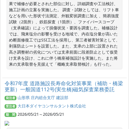
果で補修が必要とされた部位に対し、詳細調査や工法検討、
施工計画の立案を実施した。 調査・試験としては、リフト車
などを用いた形状寸法測定、外観変状調査に加え 、簡易強度
試験（2箇所）、鉄筋探査（1箇所）、ファイバースコープ
（支承確認）によって損傷状況・要因を調査した。補修設計
では、飛来塩分の影響を受ける地域で、内在塩分量が高いた
め断面修復工ではSSI工法を採用し、第三者被害対策として、
剥落防止シートを設置した。また、支承の上部に設置された
高さ調整材の劣化については支承前面に段差防止として仮受
け支承を設け、これに伴う橋座補強設計を実施した。また将
来の支承取替を見据えて「概略支承取替検討」も行った。
令和7年度 道路施設長寿命化対策事業（補助・橋梁
更新）一般国道112号(実生橋)磁気探査業務委託
山形県 庄内総合支庁 建設部
発注者
大日本ダイヤコンサルタント株式会社
受注者
2026/05/21～2026/05/21
期 間