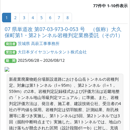
77件中 1-10件表示
1
2
3
4
5
6
7
8
07 県単道改 第07-03-973-0-053 号 （仮称）大久
保町第1・第2トンネル岩種判定業務委託（その1）
茨城県 高萩工事事務所
発注者
大日本ダイヤコンサルタント株式会社
受注者
2025/06/28～2026/08/12
期 間
新産業廃棄物処分場新設道路における山岳トンネルの岩種判
定。対象は第1トンネル（l＝95m）、第2トンネル（l＝1，
559m）の2本。岩種判定記録様式および評価方法は近畿地整
の「トンネル地山等級判定マニュアル」に準拠。また、岩種
判定評価方法は、発注者、施工者、建設技術公社、受注者の4
社の平均値を採用。岩種判定は切羽観察、計測結果、削孔検
層等に基づき実施し、第1トンネルは5回、第2トンネルでは3
回（掘削中断時点まで）実施した。第1トンネルでは、地山の
抜け落ちが懸念された区間（設計段階d1ーb）に対し、充填