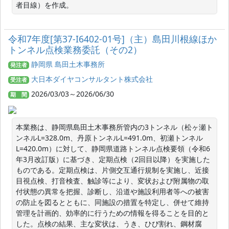
者目線）を作成。
令和7年度[第37-I6402-01号]（主）島田川根線ほか
トンネル点検業務委託（その2）
静岡県 島田土木事務所
発注者
大日本ダイヤコンサルタント株式会社
受注者
2026/03/03～2026/06/30
期 間
本業務は、静岡県島田土木事務所管内の3トンネル（松ヶ瀬ト
ンネルL=328.0m、丹原トンネルL=491.0m、初瀬トンネル
L=420.0m）に対して、静岡県道路トンネル点検要領（令和6
年3月改訂版）に基づき、定期点検（2回目以降）を実施した
ものである。定期点検は、片側交互通行規制を実施し、近接
目視点検、打音検査、触診等により、変状および附属物の取
付状態の異常を把握、診断し、沿道や施設利用者等への被害
の防止を図るとともに、同施設の措置を特定し、併せて維持
管理を計画的、効率的に行うための情報を得ることを目的と
した。点検の結果、主な変状は、うき、ひび割れ、鋼材腐