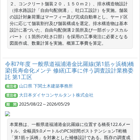
２、コンクリート舗装２０，１５０ｍ２）、排水構造物設計
（排水路設計「自由勾配側溝」、吐口工設計）を実施。舗装
の設計対象荷重はマーフィー及び完成自動車とし、ヤード区
分に応じて舗装割付及び舗装構成を選定。排水構造物は基本
設計に基づいた、自由勾配側溝２箇所及び一部ボックスカル
バート（１箇所の吐き口部）を採用の工事発注に必要となる
図面作成、数量計算を実施。概算工事費を算定。
令和7年度 一般県道福浦港金比羅線(第1筋ヶ浜橋)橋
梁(長寿命化メンテ 修繕)工事に伴う調査設計業務委
託 第1工区
山口県 下関土木建築事務所
発注者
大日本ダイヤコンサルタント株式会社
受注者
2025/08/22～2026/05/29
期 間
本業務は、一般県道福浦港金比羅線に位置する橋長122.6メー
トル、全幅員9.0メートルのPC3径間ポストテンションT桁橋
「第1筋ヶ浜橋」を対象とした補修設計である。既存の調査成