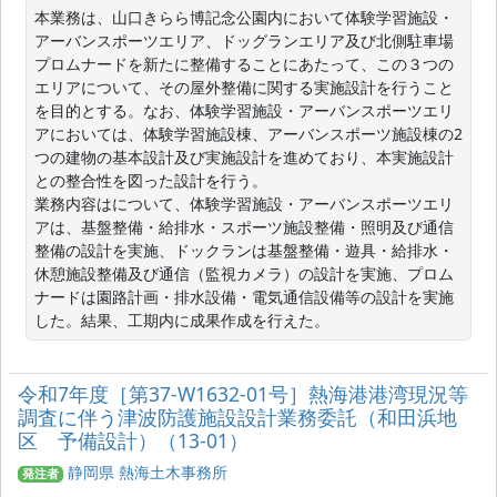
本業務は、山口きらら博記念公園内において体験学習施設・
アーバンスポーツエリア、ドッグランエリア及び北側駐車場
プロムナードを新たに整備することにあたって、この３つの
エリアについて、その屋外整備に関する実施設計を行うこと
を目的とする。なお、体験学習施設・アーバンスポーツエリ
アにおいては、体験学習施設棟、アーバンスポーツ施設棟の2
つの建物の基本設計及び実施設計を進めており、本実施設計
との整合性を図った設計を行う。

業務内容はについて、体験学習施設・アーバンスポーツエリ
アは、基盤整備・給排水・スポーツ施設整備・照明及び通信
整備の設計を実施、ドックランは基盤整備・遊具・給排水・
休憩施設整備及び通信（監視カメラ）の設計を実施、プロム
ナードは園路計画・排水設備・電気通信設備等の設計を実施
令和7年度［第37‐W1632‐01号］熱海港港湾現況等
調査に伴う津波防護施設設計業務委託（和田浜地
区 予備設計）（13-01）
静岡県 熱海土木事務所
発注者