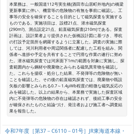
本業務は、一般国道112号実生橋(酒田市山居町外地内)の橋梁
更新事業に伴い、機雷等の危険物の有無を事前に確認し、工
事等の安全を確保することを目的として磁気探査を実施する
ものである。実施項目は、設標21点、潜水磁気探査
(290m?)、測点設定21点、鉛直磁気探査(210m)である。探査
計画は、設計業者より提供された仮橋設計図に基づき、導杭
の打設予定箇所を網羅するように立案した。調査の実施に際
しては、河川利用者や周辺関係者に配慮した工程を組み、関
係者へ進捗や予定を共有することで円滑な作業の遂行に努め
た。潜水磁気探査では河床面下1mの範囲を対象に実施し、探
査範囲内から鋼材や廃棄物とみられる磁気異常物を確認し
た。これらを揚収・処分した結果、不発弾等の危険物が無い
ことを確認した。その後の鉛直磁気探査では、廃棄物や既設
矢板の影響とみられる0.7～1.4μWb程度の軽微な磁気反応の
みを確認した。以上の結果から、本業務で実施した探査区域
内に不発弾等の危険物の存在は確認されず、後続工事の安全
が確保されたものと結論づけ、発注者および施工者へ調査結
果を報告した。
令和7年度［第37－C6110－01号］JR東海道本線・