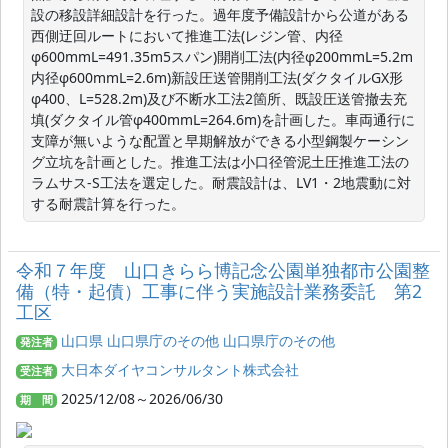
設の移設詳細設計を行った。過年度予備設計から公道がある
西側迂回ルートにおいて推進工法(レジン管、内径
φ600mmL=491.35m5スパン)開削工法(内径φ200mmL=5.2m
内径φ600mmL=2.6m)新設圧送管開削工法(ダクタイルGX形
φ400、L=528.2m)及び不断水工法2箇所、既設圧送管撤去充
填(ダクタイル管φ400mmL=264.6m)を計画した。車両通行に
支障が無いような配置と早期解放ができる小型鋼製ケーシン
グ立坑を計画とした。推進工法は小口径管泥土圧推進工法の
ラムサス-S工法を選定した。耐震設計は、LV1・2地震動に対
する耐震計算を行った。
令和７年度 山口きらら博記念公園単独都市公園整
備（特・起債）工事に伴う実施設計業務委託 第2
工区
山口県 山口県庁のその他 山口県庁のその他
発注者
大日本ダイヤコンサルタント株式会社
受注者
2025/12/08～2026/06/30
期 間