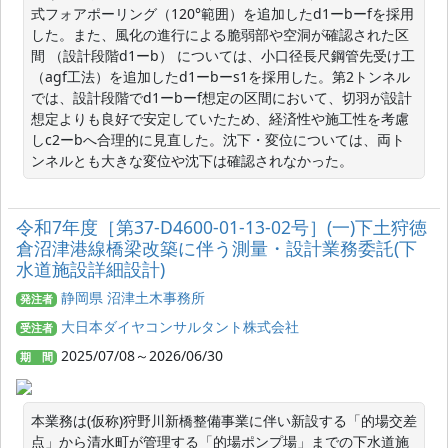
式フォアポーリング（120°範囲）を追加したd1ーbーfを採用
した。また、風化の進行による脆弱部や空洞が確認された区
間 （設計段階d1ーb） については、小口径長尺鋼管先受け工
（agf工法）を追加したd1ーbーs1を採用した。第2トンネル
では、設計段階でd1ーbーf想定の区間において、切羽が設計
想定よりも良好で安定していたため、経済性や施工性を考慮
しc2ーbへ合理的に見直した。沈下・変位については、両ト
ンネルとも大きな変位や沈下は確認されなかった。
令和7年度［第37-D4600-01-13-02号］(一)下土狩徳
倉沼津港線橋梁改築に伴う測量・設計業務委託(下
水道施設詳細設計)
静岡県 沼津土木事務所
発注者
大日本ダイヤコンサルタント株式会社
受注者
2025/07/08～2026/06/30
期 間
本業務は(仮称)狩野川新橋整備事業に伴い新設する「的場交差
点」から清水町が管理する「的場ポンプ場」までの下水道施