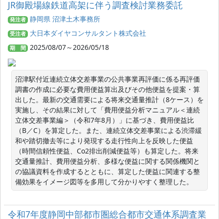
JR御殿場線鉄道高架に伴う調査検討業務委託
静岡県 沼津土木事務所
発注者
大日本ダイヤコンサルタント株式会社
受注者
2025/08/07～2026/05/18
期 間
沼津駅付近連続立体交差事業の公共事業再評価に係る再評価
調書の作成に必要な費用便益算出及びその他便益を提案・算
出した。最新の交通需要による将来交通量推計（8ケース）を
実施し、その結果に対して「費用便益分析マニュアル＜連続
立体交差事業編＞（令和7年8月）」に基づき、費用便益比
（B／C）を算定した。また、連続立体交差事業による渋滞緩
和や踏切撤去等により発現する走行性向上を反映した便益
（時間信頼性便益、Co2排出削減便益等）も算定した。将来
交通量推計、費用便益分析、多様な便益に関する関係機関と
の協議資料を作成するとともに、算定した便益に関連する整
備効果をイメージ図等を多用して分かりやすく整理した。
令和7年度静岡中部都市圏総合都市交通体系調査業