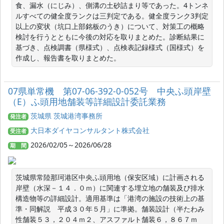
食、漏水（にじみ）、側溝の土砂詰まり等であった。4トンネ
ルすべての健全度ランクは三判定である。健全度ランク3判定
以上の変状（坑口上部銘板のうき）について、対策工の概略
検討を行うとともに今後の対応を取りまとめた。診断結果に
基づき、点検調書（県様式）、点検表記録様式（国様式）を
作成し、報告書を取りまとめた。
07県単常機 第07-06-392-0-052号 中央ふ頭岸壁
（E）ふ頭用地舗装等詳細設計委託業務
茨城県 茨城港湾事務所
発注者
大日本ダイヤコンサルタント株式会社
受注者
2026/02/05～2026/06/28
期 間
茨城県常陸那珂港区中央ふ頭用地（保安区域）に計画される
岸壁（水深－１４．０ｍ）に関連する埋立地の舗装及び排水
構造物等の詳細設計。適用基準は「港湾の施設の技術上の基
準・同解説　平成３０年５月」に準拠。舗装設計（半たわみ
性舗装５３，２０４ｍ２、アスファルト舗装６，８６７ｍ