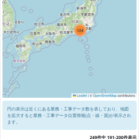
3
237
124
Leaflet
|
©
OpenStreetMap
contributors
円の表示は近くにある業務・工事データ数を表しており、地図
を拡大すると業務・工事データ位置情報(点・線・面)が表示され
ます。
249件中 191-200件表示