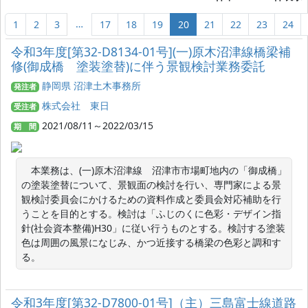
…
1
2
3
17
18
19
20
21
22
23
24
令和3年度[第32-D8134-01号](一)原木沼津線橋梁補
修(御成橋 塗装塗替)に伴う景観検討業務委託
静岡県 沼津土木事務所
発注者
株式会社 東日
受注者
2021/08/11～2022/03/15
期 間
　本業務は、(一)原木沼津線　沼津市市場町地内の「御成橋」
の塗装塗替について、景観面の検討を行い、専門家による景
観検討委員会にかけるための資料作成と委員会対応補助を行
うことを目的とする。検討は「ふじのくに色彩・デザイン指
針(社会資本整備)H30」に従い行うものとする。検討する塗装
色は周囲の風景になじみ、かつ近接する橋梁の色彩と調和す
る。
令和3年度[第32-D7800-01号]（主）三島富士線道路