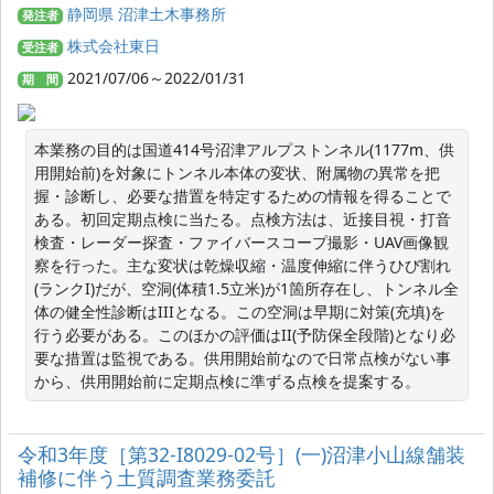
静岡県 沼津土木事務所
発注者
株式会社東日
受注者
2021/07/06～2022/01/31
期 間
本業務の目的は国道414号沼津アルプストンネル(1177m、供
用開始前)を対象にトンネル本体の変状、附属物の異常を把
握・診断し、必要な措置を特定するための情報を得ることで
ある。初回定期点検に当たる。点検方法は、近接目視・打音
検査・レーダー探査・ファイバースコープ撮影・UAV画像観
察を行った。主な変状は乾燥収縮・温度伸縮に伴うひび割れ
(ランクI)だが、空洞(体積1.5立米)が1箇所存在し、トンネル全
体の健全性診断はIIIとなる。この空洞は早期に対策(充填)を
行う必要がある。このほかの評価はII(予防保全段階)となり必
要な措置は監視である。供用開始前なので日常点検がない事
から、供用開始前に定期点検に準ずる点検を提案する。
令和3年度［第32-I8029-02号］(一)沼津小山線舗装
補修に伴う土質調査業務委託