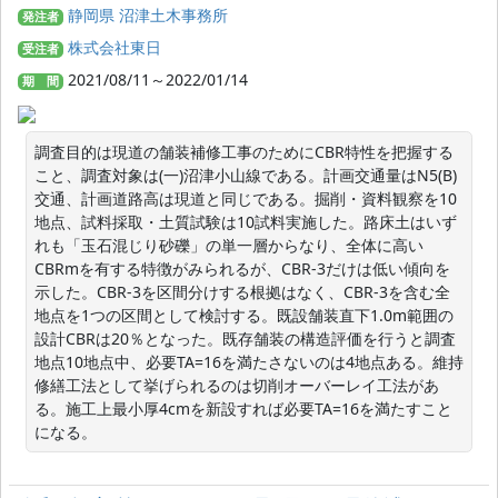
静岡県 沼津土木事務所
発注者
株式会社東日
受注者
2021/08/11～2022/01/14
期 間
調査目的は現道の舗装補修工事のためにCBR特性を把握する
こと、調査対象は(一)沼津小山線である。計画交通量はN5(B)
交通、計画道路高は現道と同じである。掘削・資料観察を10
地点、試料採取・土質試験は10試料実施した。路床土はいず
れも「玉石混じり砂礫」の単一層からなり、全体に高い
CBRmを有する特徴がみられるが、CBR-3だけは低い傾向を
示した。CBR-3を区間分けする根拠はなく、CBR-3を含む全
地点を1つの区間として検討する。既設舗装直下1.0m範囲の
設計CBRは20％となった。既存舗装の構造評価を行うと調査
地点10地点中、必要TA=16を満たさないのは4地点ある。維持
修繕工法として挙げられるのは切削オーバーレイ工法があ
る。施工上最小厚4cmを新設すれば必要TA=16を満たすこと
になる。