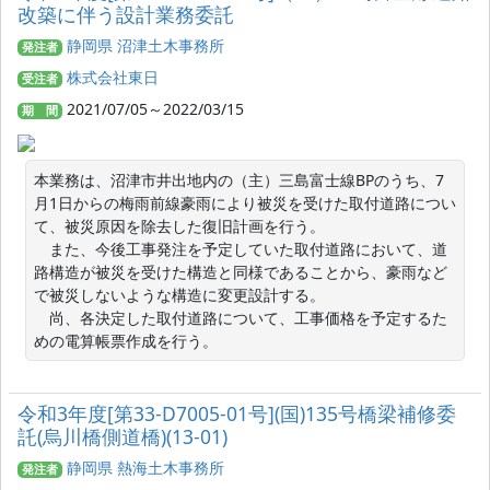
改築に伴う設計業務委託
静岡県 沼津土木事務所
発注者
株式会社東日
受注者
2021/07/05～2022/03/15
期 間
本業務は、沼津市井出地内の（主）三島富士線BPのうち、7
月1日からの梅雨前線豪雨により被災を受けた取付道路につい
て、被災原因を除去した復旧計画を行う。

　また、今後工事発注を予定していた取付道路において、道
路構造が被災を受けた構造と同様であることから、豪雨など
で被災しないような構造に変更設計する。

　尚、各決定した取付道路について、工事価格を予定するた
めの電算帳票作成を行う。
令和3年度[第33-D7005-01号](国)135号橋梁補修委
託(烏川橋側道橋)(13-01)
静岡県 熱海土木事務所
発注者