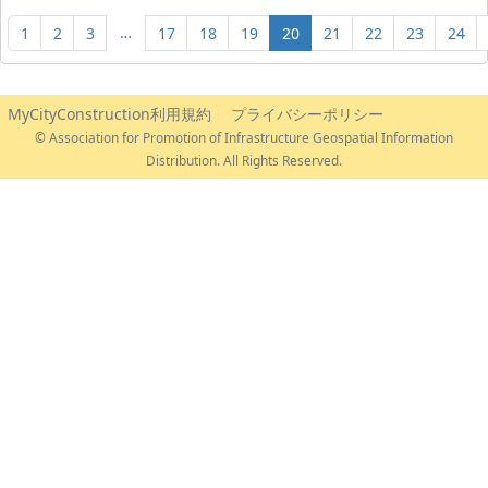
…
1
2
3
17
18
19
20
21
22
23
24
MyCityConstruction利用規約
プライバシーポリシー
© Association for Promotion of Infrastructure Geospatial Information
Distribution. All Rights Reserved.