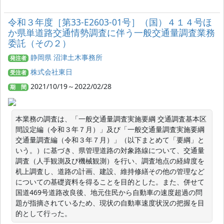
令和３年度［第33-E2603-01号］（国）４１４号ほ
か県単道路交通情勢調査に伴う一般交通量調査業務
委託（その２）
静岡県 沼津土木事務所
発注者
株式会社東日
受注者
2021/10/19～2022/02/28
期 間
本業務の調査は、「一般交通量調査実施要綱 交通調査基本区
間設定編（令和３年７月）」及び「一般交通量調査実施要綱 
交通量調査編（令和３年７月）」（以下まとめて「要綱」と
いう。）に基づき、県管理道路の対象路線について、交通量
調査（人手観測及び機械観測）を行い、調査地点の経緯度を
机上調査し、道路の計画、建設、維持修繕その他の管理など
についての基礎資料を得ることを目的とした。また、併せて
国道469号道路改良後、地元住民から自動車の速度超過の問
題が指摘されているため、現状の自動車速度状況の把握を目
的として行った。