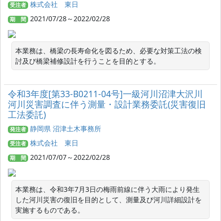
株式会社 東日
受注者
2021/07/28～2022/02/28
期 間
本業務は、橋梁の長寿命化を図るため、必要な対策工法の検
討及び橋梁補修設計を行うことを目的とする。
令和3年度[第33-B0211-04号]一級河川沼津大沢川
河川災害調査に伴う測量・設計業務委託(災害復旧
工法委託)
静岡県 沼津土木事務所
発注者
株式会社 東日
受注者
2021/07/07～2022/02/28
期 間
本業務は、令和3年7月3日の梅雨前線に伴う大雨により発生
した河川災害の復旧を目的として、測量及び河川詳細設計を
実施するものである。