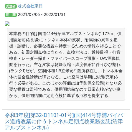
株式会社東日
受注者
2021/07/06～2022/01/31
期 間
本業務の目的は国道414号沼津アルプストンネル(1177m、供
用開始前)を対象にトンネル本体の変状、附属物の異常を把
握・診断し、必要な措置を特定するための情報を得ることで
ある。初回定期点検に当たる。点検方法は、近接目視・打音
検査・レーダー探査・ファイバースコープ撮影・UAV画像観
察を行った。主な変状は乾燥収縮・温度伸縮に伴うひび割れ
(ランクI)だが、空洞(体積1.5立米)が1箇所存在し、トンネル全
体の健全性診断はIIIとなる。この空洞は早期に対策(充填)を
行う必要がある。このほかの評価はII(予防保全段階)となり必
要な措置は監視である。供用開始前なので日常点検がない事
から、供用開始前に定期点検に準ずる点検を提案する。
令和3年度[第32-D1101-01号](国)414号静浦バイパ
ス道路改築に伴うトンネル定期点検業務委託(沼津
アルプストンネル)