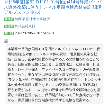
令和3年度[第32-D1101-01号](国)414号静浦バイパ
ス道路改築に伴うトンネル定期点検業務委託(沼津
アルプストンネル)
静岡県 沼津土木事務所
発注者
株式会社東日
受注者
2021/07/06～2022/01/31
期 間
本業務の目的は国道414号沼津アルプストンネル(1177m、供
用開始前)を対象にトンネル本体の変状、附属物の異常を把
握・診断し、必要な措置を特定するための情報を得ることで
ある。初回定期点検に当たる。点検方法は、近接目視・打音
検査・レーダー探査・ファイバースコープ撮影・UAV画像観
察を行った。主な変状は乾燥収縮・温度伸縮に伴うひび割れ
(ランクI)だが、空洞(体積1.5立米)が1箇所存在し、トンネル全
体の健全性診断はIIIとなる。この空洞は早期に対策(充填)を
行う必要がある。このほかの評価はII(予防保全段階)となり必
要な措置は監視である。供用開始前なので日常点検がない事
から、供用開始前に定期点検に準ずる点検を提案する。