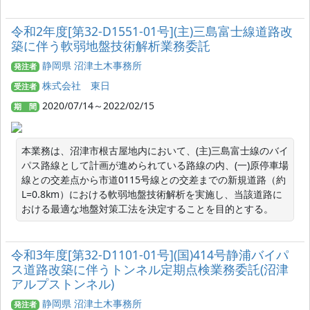
令和2年度[第32-D1551-01号](主)三島富士線道路改
築に伴う軟弱地盤技術解析業務委託
静岡県 沼津土木事務所
発注者
株式会社 東日
受注者
2020/07/14～2022/02/15
期 間
本業務は、沼津市根古屋地内において、(主)三島富士線のバイ
パス路線として計画が進められている路線の内、(一)原停車場
線との交差点から市道0115号線との交差までの新規道路（約
L=0.8km）における軟弱地盤技術解析を実施し、当該道路に
おける最適な地盤対策工法を決定することを目的とする。
令和3年度[第32-D1101-01号](国)414号静浦バイパ
ス道路改築に伴うトンネル定期点検業務委託(沼津
アルプストンネル)
静岡県 沼津土木事務所
発注者