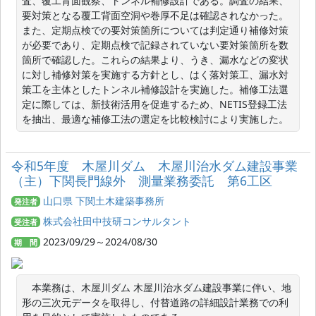
査、覆工背面観察、トンネル補修設計である。調査の結果、
要対策となる覆工背面空洞や巻厚不足は確認されなかった。
また、定期点検での要対策箇所については判定通り補修対策
が必要であり、定期点検で記録されていない要対策箇所を数
箇所で確認した。これらの結果より、うき、漏水などの変状
に対し補修対策を実施する方針とし、はく落対策工、漏水対
策工を主体としたトンネル補修設計を実施した。補修工法選
定に際しては、新技術活用を促進するため、NETIS登録工法
を抽出、最適な補修工法の選定を比較検討により実施した。
令和5年度 木屋川ダム 木屋川治水ダム建設事業
（主）下関長門線外 測量業務委託 第6工区
山口県 下関土木建築事務所
発注者
株式会社田中技研コンサルタント
受注者
2023/09/29～2024/08/30
期 間
　本業務は、木屋川ダム 木屋川治水ダム建設事業に伴い、地
形の三次元データを取得し、付替道路の詳細設計業務での利