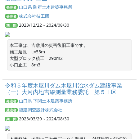
山口県 防府土木建築事務所
発注者
株式会社技工団
受注者
2023/12/22～2024/08/30
期 間
本工事は、吉敷川の災害復旧工事です。

施工延長　L=55m

大型ブロック積工　290m2

小口止工　8m3
令和５年度木屋川ダム木屋川治水ダム建設事業
（一）大河内地吉線測量業務委託 第５工区
山口県 下関土木建築事務所
発注者
復建調査設計株式会社
受注者
2023/03/29～2024/08/30
期 間
本業務は、地形の三次元データを取得し、付替道路の詳細設