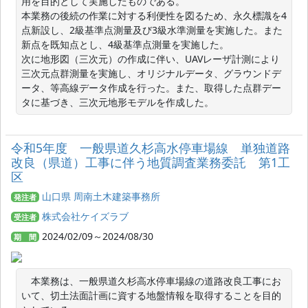
用を目的として実施したものである。

本業務の後続の作業に対する利便性を図るため、永久標識を4
点新設し、2級基準点測量及び3級水準測量を実施した。また
新点を既知点とし、4級基準点測量を実施した。

次に地形図（三次元）の作成に伴い、UAVレーザ計測により
三次元点群測量を実施し、オリジナルデータ、グラウンドデ
ータ、等高線データ作成を行った。また、取得した点群デー
タに基づき、三次元地形モデルを作成した。
令和5年度 一般県道久杉高水停車場線 単独道路
改良（県道）工事に伴う地質調査業務委託 第1工
区
山口県 周南土木建築事務所
発注者
株式会社ケイズラブ
受注者
2024/02/09～2024/08/30
期 間
　本業務は、一般県道久杉高水停車場線の道路改良工事にお
いて、切土法面計画に資する地盤情報を取得することを目的