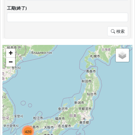
工期(終了)
検索
+
−
1656
4316
420