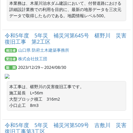
本業務は、木屋川治水ダム建設において、付替道路における
詳細設計業務での利用を目的に、最新の地形データを三次元
データで取得したものである。地図情報レベル500。
令和5年度 5年災 補災河第645号 椹野川 災害
復旧工事 第2工区
山口県 防府土木建築事務所
発注者
株式会社技工団
受注者
2023/12/29～2024/08/30
期 間
本工事は、椹野川の災害復旧工事です。

施工延長　L=56m

大型ブロック積工　316m2

小口止工　8m3
令和5年度 5年災 補災河第509号 吉敷川 災害
復旧工事第3工区