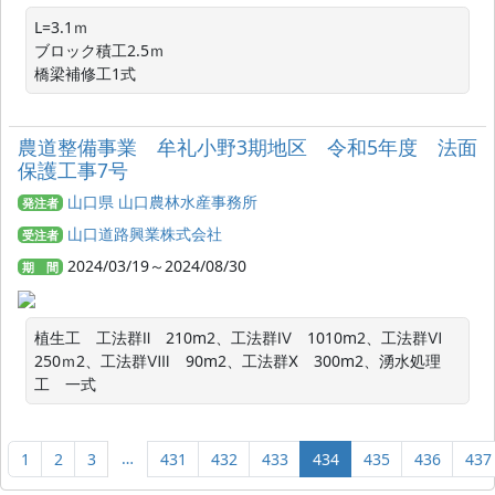
L=3.1ｍ

ブロック積工2.5ｍ

橋梁補修工1式
農道整備事業 牟礼小野3期地区 令和5年度 法面
保護工事7号
山口県 山口農林水産事務所
発注者
山口道路興業株式会社
受注者
2024/03/19～2024/08/30
期 間
植生工　工法群Ⅱ　210m2、工法群Ⅳ　1010m2、工法群Ⅵ　
250ｍ2、工法群Ⅷ　90m2、工法群Ⅹ　300m2、湧水処理
工　一式
…
1
2
3
431
432
433
434
435
436
437