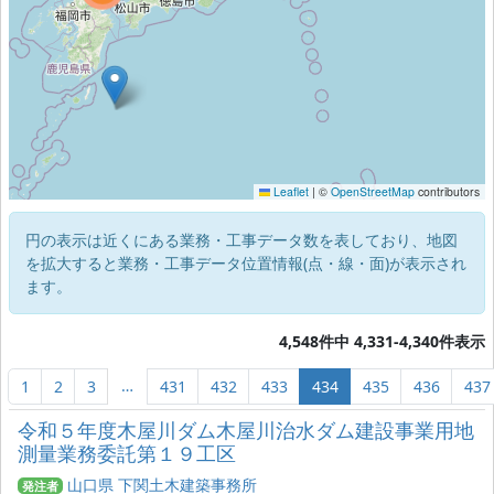
Leaflet
|
©
OpenStreetMap
contributors
円の表示は近くにある業務・工事データ数を表しており、地図
を拡大すると業務・工事データ位置情報(点・線・面)が表示され
ます。
4,548件中 4,331-4,340件表示
…
1
2
3
431
432
433
434
435
436
437
令和５年度木屋川ダム木屋川治水ダム建設事業用地
測量業務委託第１９工区
山口県 下関土木建築事務所
発注者