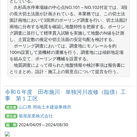
としている。

　久杉高水停車場線の中心点NO.101～NO.102付近では、3段
の長大切土法面が計画されている。本業務では、この切土法
面計画地において3箇所のボーリング調査を行い、切土法面計
画地に分布する地質を確認し地盤特性を把握する。ボーリン
グ調査に並行して標準貫入試験を実施して地盤のN値を計測
し、土質定数の推定や切土法面の安定勾配を検討する。

　ボーリング調査においては、調査地にモノレールを約
100m設置して資機材の運搬を行う。調査地には傾斜地足場
を組み立て、ボーリング機械を設置する。

　地質調査によって得られた地盤情報や検討事項は報告書に
とりまとめ、設計・施工上の留意点について提言を行う。
令和６年度 田布施川 単独河川改修（臨債）工
事 第１工区
山口県 周南土木建築事務所
発注者
菊屋産業株式会社
受注者
2024/04/09～2024/08/30
期 間