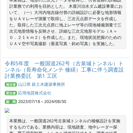
計業務での利用を目的とした。 木屋川治水ダム建設事業にお
いて、（一）大河内地吉線付替の詳細設計に必要な地形情報
をＵＡＶレーザ測量で取得し、三次元点群データを作成し
た。取得した三次元点群に地上レーザ等の現地補備測量で三
次元地形情報を反映させ、詳細な三次元地形モデル（Ａ＝
０．２１ｋｍ２）を作成した。また、現地状況把握のための
ＵＡＶ空中写真撮影（垂直写真・斜め写真）を実施した。
令和5年度 一般国道262号（古泉城トンネル）ト
ンネル（長寿命化メンテ 修繕）工事に伴う調査設
計業務委託 第1 工区
山口県 萩土木建築事務所
発注者
応用地質株式会社
受注者
2023/07/18～2024/08/30
期 間
本業務は、一般国道262号古泉城トンネルの補修設計を実施
するものである。業務内容は、現地踏査、地中レーダー探