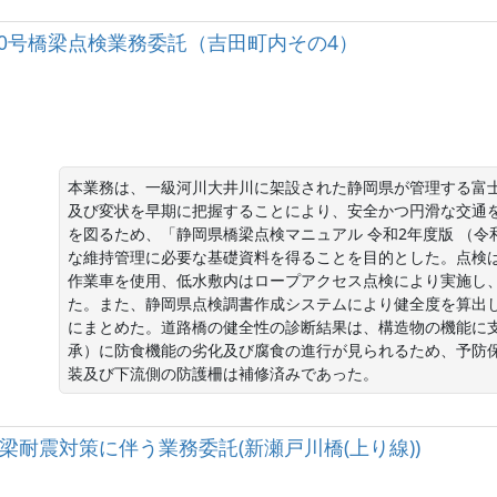
国）150号橋梁点検業務委託（吉田町内その4）
本業務は、一級河川大井川に架設された静岡県が管理する富士
及び変状を早期に把握することにより、安全かつ円滑な交通
を図るため、「静岡県橋梁点検マニュアル 令和2年度版 （令
な維持管理に必要な基礎資料を得ることを目的とした。点検
作業車を使用、低水敷内はロープアクセス点検により実施し
た。また、静岡県点検調書作成システムにより健全度を算出
にまとめた。道路橋の健全性の診断結果は、構造物の機能に
承）に防食機能の劣化及び腐食の進行が見られるため、予防保
装及び下流側の防護柵は補修済みであった。
50号橋梁耐震対策に伴う業務委託(新瀬戸川橋(上り線))