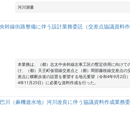
河川測量
都）志太中央幹線街路整備に伴う設計業務委託（交差点協議資料
本業務は、（都）志太中央幹線左車工区の暫定供用に向けての
け、（都）天王町仮宿線交差点と（都）岡部藤枝線交差点の
差点に横断歩道の設置を要望する地元要望（令和4年9月2日
4年11月25日）に必要な資料作成を行った。
二級河川巴川（麻機遊水地）河川改良に伴う協議資料作成業務