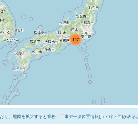
214
197
3
おり、地図を拡大すると業務・工事データ位置情報(点・線・面)が表示