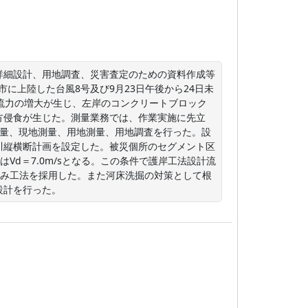
詳細設計、用地調査、災害査定のための資料作成等
市に上陸した台風8号及び9月23日午後から24日未
流力の増大が生じ、左岸のコンクリートブロック
方侵食が生じた。測量業務では、作業実施に先立
測量、現地測量、用地測量、用地調査を行った。設
川縦横断計画を設定した。被災個所のセグメント区
Vd＝7.0m/sとなる。この条件で護岸工法設計流
積み工法を採用した。また河床洗掘の対策として根
設計を行った。