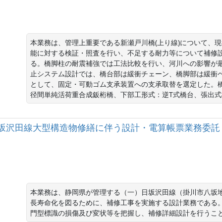
本業務は、管理上重要である新瀬戸川橋(上り線)について、
能に対する検証・照査を行い、不足する耐力等について補修
る。橋脚柱の耐震補強では工法比較を行い、河川への影響が
止システム設計では、橋台部は緩衝チェーン、橋脚部は緩衝
として、固定・可動ゴム支承装置への支承取替を選定した。橋長：
径間単純活荷重合成鈑桁橋、下部工形式：逆T式橋台、張出式
一）日坂沢田線大型構造物修繕に伴う設計・電算帳票業務委託
本業務は、静岡県が管理する（一）日坂沢田線（掛川市八坂
長寿命化を図るために、補修工事を実施する設計業務である。
門型標識の損傷及び変状等を把握し、補修詳細設計を行うこ