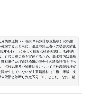
見橋側道橋（28径間単純鋼床版鈑桁橋）の損傷
を確保するとともに、沿道や第三者への被害の防止
和2年4月）」に基づく橋梁点検を実施し、効率的
は、近接目視点検を実施するため、高水敷内は高所
、部材単位及び道路橋毎の健全性の診断評価を行っ
し、点検結果及び診断結果について点検表記録様式
支障が生じていないが主要鋼部材（主桁、床版、支
全段階と診断し判定区分「II」とした。なお、舗