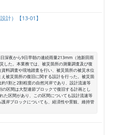
計）【13-01】
日深夜から9日早朝の連続雨量213mm（池新田雨
被災した。本業務では、被災箇所の測量調査及び復
往資料調査や現地踏査を行い、被災箇所の被災水位
まえ被災箇所の復旧に関する設計を行った。被災箇
約1割と2割程度の自然河岸であり、設計流速等
割の区間は大型連節ブロックで復旧する計画とし
された区間があり、この区間についても設計流速等
る護岸ブロックについても、経済性や景観、維持管