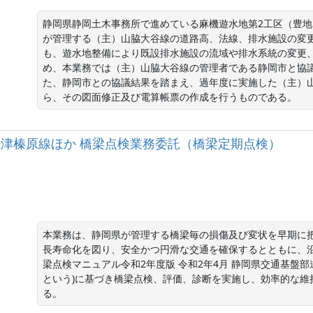
静岡県静岡土木事務所で進めている麻機遊水地第2工区（豊
が管理する（主）山脇大谷線の道路高、法線、排水施設の変
も、遊水地整備により既設排水施設の流域や排水系統の変更
め、本業務では（主）山脇大谷線の管理者である静岡市と協
た、静岡市との協議結果を踏まえ、過年度に実施した（主）
ら、その図面修正及び電算帳票の作成を行うものである。
主）焼津榛原線ほか 橋梁点検業務委託（橋梁定期点検）
本業務は、静岡県が管理する橋梁毎の損傷及び変状を早期に
長寿命化を図り、安全かつ円滑な交通を確保するとともに、
梁点検マニュアル令和2年度版 令和2年4月 静岡県交通基盤
という)に基づき橋梁点検、評価、診断を実施し、効率的な維
る。