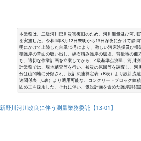
本業務は、二級河川巴川災害復旧のため、河川測量及び河川
を実施した。令和4年8月12日未明から13日深夜にかけて静岡
明にかけて上陸した台風15号により、激しい河床洗掘及び掃
積護岸の背面の吸い出し、練石積み護岸の破堤、背後地の側
ち、適切な作業計画を立案してから、4級基準点測量、河川
計業務では、現地踏査等を行い、被災の原因等を調査し、河
分は山間地に分類され、設計流速算定表（B表）より設計流速は
速関係表（C表）より適用可能な、コンクリートブロック練
固め工を採用した。それに伴い、仮設計画を含めた護岸詳細
河川新野川河川改良に伴う測量業務委託【13-01】