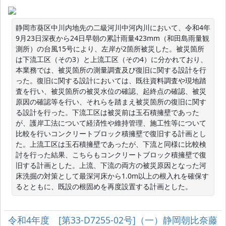
静岡市葵区中川内地先の二級河川中河内川において、令和4年
9月23日深夜から24日早朝の累計雨量423mm（和田島雨量観
測所）の台風15号により、左岸が2箇所被災した。被災箇所
は下流工区（その3）と上流工区（その4）に分かれており、
本業務では、被災箇所の測量調査及び復旧に関する設計を行
った。復旧に関する設計においては、既往資料調査や現地踏
査を行い、被災箇所の被災水位の確認、起終点の確認、被災
原因の確認等を行い、それらを踏まえ被災箇所の復旧に関す
る設計を行った。下流工区は被災前は玉石積擁壁であった
が、護岸工法について経済性や維持管理、施工性等について
比較を行いコンクリートブロック積擁壁で復旧する計画とし
た。上流工区は玉石積擁壁であったが、下流と同様に比較検
討を行った結果、こちらもコンクリートブロック積擁壁で復
旧する計画とした。上流、下流の両方の被災原因となった河
床洗掘の対策として最深河床から1.0m以上の根入れを確保す
るとともに、既設の根固めを再度設置する計画とした。
令和4年度 [第33-D7255-02号]（一）静岡朝比奈藤