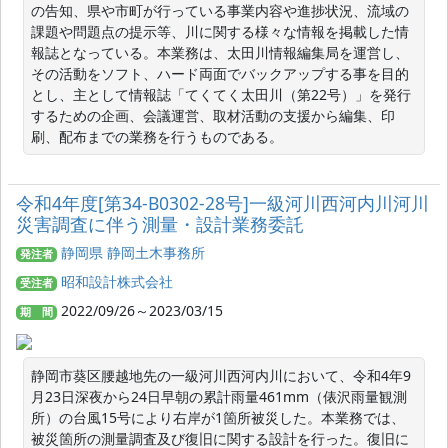
の告知、県や市町が行っている事業内容や進捗状況、流域の
課題や問題点の提示等、川に関する様々な情報を掲載した情
報誌となっている。本業務は、太田川情報編集局を運営し、
その活動をソフト、ハード両面でバックアップする事を目的
とし、主として情報誌「てくてく太田川（第22号）」を発行
するための企画、会議運営、取材活動の支援から編集、印
刷、配布までの業務を行うものである。
令和4年度[第34-B0302-28号]一級河川西河内川河川
災害調査に伴う測量・設計業務委託
静岡県 静岡土木事務所
発注者
昭和設計株式会社
受注者
2022/09/26～2023/03/15
期 間
静岡市葵区腰越地先の一級河川西河内川において、令和4年9
月23日深夜から24日早朝の累計雨量461mm（俵沢雨量観測
所）の台風15号により右岸が1箇所被災した。本業務では、
被災箇所の測量調査及び復旧に関する設計を行った。復旧に