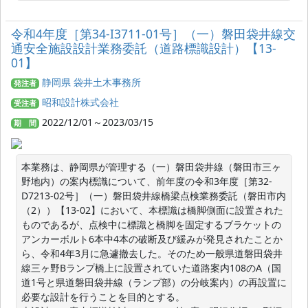
令和4年度［第34-I3711-01号］（一）磐田袋井線交
通安全施設設計業務委託（道路標識設計）【13-
01】
静岡県 袋井土木事務所
発注者
昭和設計株式会社
受注者
2022/12/01～2023/03/15
期 間
本業務は、静岡県が管理する（一）磐田袋井線（磐田市三ヶ
野地内）の案内標識について、前年度の令和3年度［第32-
D7213-02号］（一）磐田袋井線橋梁点検業務委託（磐田市内
（2））【13-02】において、本標識は橋脚側面に設置された
ものであるが、点検中に標識と橋脚を固定するブラケットの
アンカーボルト6本中4本の破断及び緩みが発見されたことか
ら、令和4年3月に急遽撤去した。そのため一般県道磐田袋井
線三ヶ野Bランプ橋上に設置されていた道路案内108のA（国
道1号と県道磐田袋井線（ランプ部）の分岐案内）の再設置に
必要な設計を行うことを目的とする。
