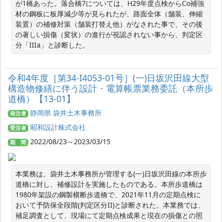
が1橋あった。落合橋7については、H29年度点検からCo補強
材の鋼板に板厚減少等が見られたが、路面全体（舗装、伸縮
装置）の補修対策（舗装打替え他）がなされた事で、その後
の著しい損傷（変状）の進行が視認されない事から、判定区
分「IIIa」と診断した。
令和4年度［第34-I4053-01号］(一)日坂沢田線大型
構造物修繕に伴う設計・電算帳票業務委託（本所歩
道橋）【13-01】
静岡県 袋井土木事務所
発注者
昭和設計株式会社
受注者
2022/08/23～2023/03/15
期 間
本業務は、袋井土木事務所が管理する(一)日坂沢田線の本所歩
道橋に対し、補修設計を実施したものである。本所歩道橋は
1980年架設の鋼製横断歩道橋で、2021年11月の定期点検に
おいて予防保全段階(判定区分II)と診断された。本業務では、
補足調査として、現場にて定期点検成果と現在の損傷との照