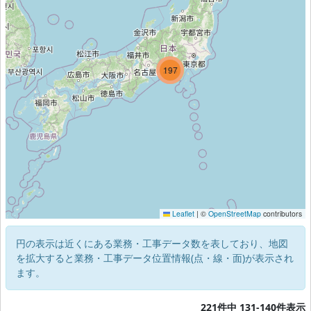
214
197
3
Leaflet
|
©
OpenStreetMap
contributors
円の表示は近くにある業務・工事データ数を表しており、地図
を拡大すると業務・工事データ位置情報(点・線・面)が表示され
ます。
221件中 131-140件表示