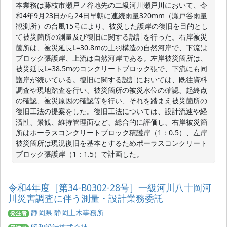
本業務は藤枝市瀬戸ノ谷地先の二級河川瀬戸川において、令
和4年9月23日から24日早朝に連続雨量320mm（瀬戸谷雨量
観測所）の台風15号により、被災した護岸の復旧を目的とし
て被災箇所の測量及び復旧に関する設計を行った。右岸被災
箇所は、被災延長L=30.8mの土羽構造の自然河岸で、下流は
ブロック張護岸、上流は自然河岸である。左岸被災箇所は、
被災延長L=38.5mのコンクリートブロック張で、下流にも同
護岸が続いている。復旧に関する設計においては、既往資料
調査や現地踏査を行い、被災箇所の被災水位の確認、起終点
の確認、被災原因の確認等を行い、それを踏まえ被災箇所の
復旧工法の提案をした。復旧工法については、設計流速や経
済性、景観、維持管理面など、総合的に評価し、右岸被災箇
所はポーラスコンクリートブロック積護岸（1：0.5）、左岸
被災箇所は現況復旧を基本とするためポーラスコンクリート
ブロック張護岸（1：1.5）で計画した。
令和4年度［第34-B0302-28号］一級河川八十岡河
川災害調査に伴う測量・設計業務委託
静岡県 静岡土木事務所
発注者