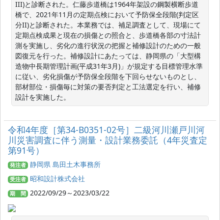
III)と診断された。仁藤歩道橋は1964年架設の鋼製横断歩道
橋で、2021年11月の定期点検において予防保全段階(判定区
分II)と診断された。本業務では、補足調査として、現場にて
定期点検成果と現在の損傷との照合と、歩道橋各部の寸法計
測を実施し、劣化の進行状況の把握と補修設計のための一般
図復元を行った。補修設計にあたっては、静岡県の「大型構
造物中長期管理計画(平成31年3月)」が規定する目標管理水準
に従い、劣化損傷が予防保全段階を下回らせないものとし、
部材部位・損傷毎に対策の要否判定と工法選定を行い、補修
設計を実施した。
令和4年度［第34-B0351-02号］二級河川瀬戸川河
川災害調査に伴う測量・設計業務委託（4年災査定
第91号）
静岡県 島田土木事務所
発注者
昭和設計株式会社
受注者
2022/09/29～2023/03/22
期 間