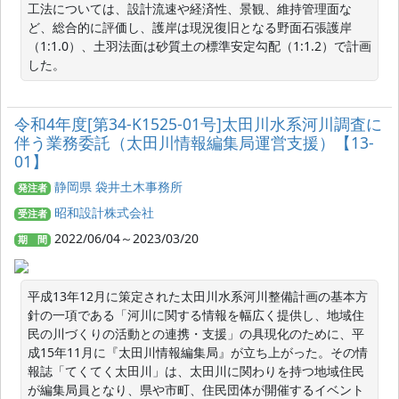
工法については、設計流速や経済性、景観、維持管理面な
ど、総合的に評価し、護岸は現況復旧となる野面石張護岸
（1:1.0）、土羽法面は砂質土の標準安定勾配（1:1.2）で計画
した。
令和4年度[第34-K1525-01号]太田川水系河川調査に
伴う業務委託（太田川情報編集局運営支援）【13-
01】
静岡県 袋井土木事務所
発注者
昭和設計株式会社
受注者
2022/06/04～2023/03/20
期 間
平成13年12月に策定された太田川水系河川整備計画の基本方
針の一項である「河川に関する情報を幅広く提供し、地域住
民の川づくりの活動との連携・支援」の具現化のために、平
成15年11月に『太田川情報編集局』が立ち上がった。その情
報誌「てくてく太田川」は、太田川に関わりを持つ地域住民
が編集局員となり、県や市町、住民団体が開催するイベント