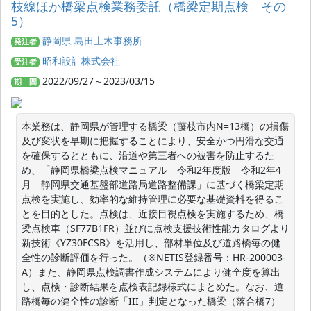
枝線ほか橋梁点検業務委託（橋梁定期点検 その
5）
静岡県 島田土木事務所
発注者
昭和設計株式会社
受注者
2022/09/27～2023/03/15
期 間
本業務は、静岡県が管理する橋梁（藤枝市内N=13橋）の損傷
及び変状を早期に把握することにより、安全かつ円滑な交通
を確保するとともに、沿道や第三者への被害を防止するた
め、「静岡県橋梁点検マニュアル　令和2年度版　令和2年4
月　静岡県交通基盤部道路局道路整備課」に基づく橋梁定期
点検を実施し、効率的な維持管理に必要な基礎資料を得るこ
とを目的とした。点検は、近接目視点検を実施するため、橋
梁点検車（SF77B1FR）並びに点検支援技術性能カタログより
新技術《YZ30FCSB》を活用し、部材単位及び道路橋毎の健
全性の診断評価を行った。（※NETIS登録番号：HR-200003-
A）また、静岡県点検調書作成システムにより健全度を算出
し、点検・診断結果を点検表記録様式にまとめた。なお、道
路橋毎の健全性の診断「III」判定となった橋梁（落合橋7）