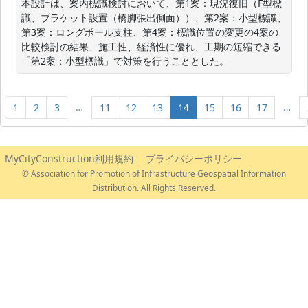
本設計は、案内標識検討において、第1案：現況復旧（F型標
識、ブラケット設置（橋脚張出側面））、第2案：小型標識、
第3案：ロングポール支柱、第4案：標識位置の変更の4案の
比較検討の結果、施工性、経済性に優れ、工期の短縮できる
「第2案：小型標識」で対策を行うこととした。
…
…
1
2
3
11
12
13
14
15
16
17
MyCityConstruction利用規約
プライバシーポリシー
© Association for Promotion of Infrastructure Geospatial Information
Distribution. All Rights Reserved.