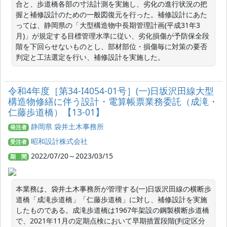
合と、歩道橋各部の寸法計測を実施し、劣化の進行状況の把
握と補修設計のための一般図復元を行った。補修設計にあた
っては、静岡県の「大型構造物中長期管理計画(平成31年3
月)」が規定する目標管理水準に従い、劣化損傷が予防保全段
階を下回らせないものとし、部材部位・損傷毎に対策の要否
判定と工法選定を行い、補修設計を実施した。
令和4年度［第34-I4054-01号］(一)日坂沢田線大型
構造物修繕に伴う設計・電算帳票業務委託（成滝・
仁藤歩道橋）【13-01】
静岡県 袋井土木事務所
発注者
昭和設計株式会社
受注者
2022/07/20～2023/03/15
期 間
本業務は、袋井土木事務所が管理する(一)日坂沢田線の横断歩
道橋「成滝歩道橋」「仁藤歩道橋」に対し、補修設計を実施
したものである。成滝歩道橋は1967年架設の鋼製横断歩道橋
で、2021年11月の定期点検において早期措置段階(判定区分