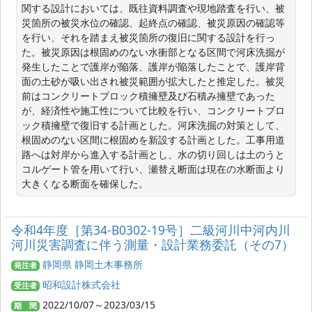
関する設計においては、既往資料調査や現地踏査を行い、被
災箇所の被災水位の確認、起終点の確認、被災原因の確認等
を行い、それを踏まえ被災箇所の復旧に関する設計を行っ
た。被災原因は根固めのない水衝部となる区間で河床洗掘が
発生したことで護岸が陥落、護岸が陥落したことで、護岸背
面の土砂が吸い出され被災範囲が拡大したと推定した。被災
前はコンクリートブロック積擁壁及び石積み擁壁であった
が、経済性や施工性について比較を行い、コンクリートブロ
ック積擁壁で復旧する計画とした。河床洗掘の対策として、
根固めのない区間に根固めを新設する計画とした。工事用道
路へは対岸から進入する計画とし、水の切り回しは土のうと
コルゲート管を用いて行い、瀬替え断面は現在の水断面より
大きくなる断面を確保した。
令和4年度［第34-B0302-19号］二級河川中河内川
河川災害調査に伴う測量・設計業務委託（その7）
静岡県 静岡土木事務所
発注者
昭和設計株式会社
受注者
2022/10/07～2023/03/15
期 間