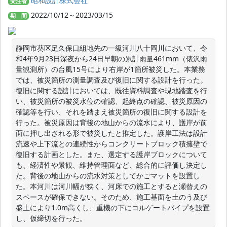
昭和設計株式会社
受注者
2022/10/12～2023/03/15
期 間
静岡市葵区足久保口組地先の一級河川八十岡川において、令
和4年9月23日深夜から24日早朝の累計雨量461mm（俵沢雨
量観測所）の台風15号により右岸が1箇所被災した。本業務
では、被災箇所の測量調査及び復旧に関する設計を行った。
復旧に関する設計においては、既往資料調査や現地踏査を行
い、被災箇所の被災水位の確認、起終点の確認、被災原因の
確認等を行い、それを踏まえ被災箇所の復旧に関する設計を
行った。被災原因は背後の地山からの流水により、護岸が前
面に押し出される形で被災したと推定した。護岸工法は設計
流速や上下流との連続性からコンクリートブロック積擁壁で
復旧する計画とした。また、選定する護岸ブロックについて
も、経済性や景観、維持管理面など、総合的に評価し決定し
た。背後の地山からの流水対策としてかごマットを設置し
た。本河川は河川幅が狭く、河床での施工とすると瀬替えの
スペースが確保できない。そのため、施工基面を土のう及び
盛土により1.0m高くし、重機の下にコルゲートパイプを設置
し、仮締切を行った。