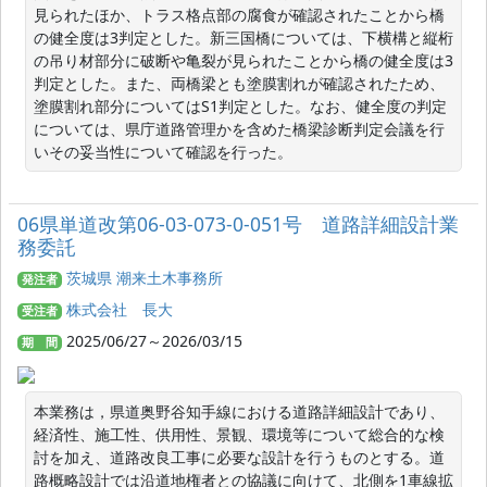
見られたほか、トラス格点部の腐食が確認されたことから橋
の健全度は3判定とした。新三国橋については、下横構と縦桁
の吊り材部分に破断や亀裂が見られたことから橋の健全度は3
判定とした。また、両橋梁とも塗膜割れが確認されたため、
塗膜割れ部分についてはS1判定とした。なお、健全度の判定
については、県庁道路管理かを含めた橋梁診断判定会議を行
いその妥当性について確認を行った。
06県単道改第06-03-073-0-051号 道路詳細設計業
務委託
茨城県 潮来土木事務所
発注者
株式会社 長大
受注者
2025/06/27～2026/03/15
期 間
本業務は，県道奥野谷知手線における道路詳細設計であり、
経済性、施工性、供用性、景観、環境等について総合的な検
討を加え、道路改良工事に必要な設計を行うものとする。道
路概略設計では沿道地権者との協議に向けて、北側を1車線拡