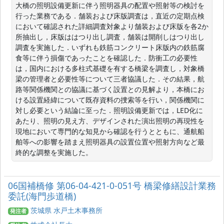
大橋の照明設備更新に伴う照明器具の配置や照射等の検討を
行った業務である．舗装および床版調査は，直近の定期点検
において確認された詳細調査対象より舗装および床版を各2か
所抽出し，床版ははつり出し調査，舗装は開削しはつり出し
調査を実施した．いずれも鉄筋コンクリート床版内の鉄筋腐
食等に伴う損傷であったことを確認した．防衝工の必要性
は，国内における多柱式基礎を有する橋梁を調査し，対象橋
梁の管理者と必要性等について三者協議した．その結果，航
路等関係機関との協議に基づく設置との見解より，本橋にお
ける設置経緯について既存資料の捜索等を行い，関係機関に
対し必要という結論に至った．照明設備更新では，LED化に
あたり、照明の見え方、デザインされた演出照明の再現性を
現地において専門的な知見から確認を行うとともに、通航船
舶等への影響を踏まえ照明器具の設置位置や照射方向など最
終的な調整を実施した。
06国補橋修 第06-04-421-0-051号 橋梁修繕設計業務
委託(海門歩道橋)
茨城県 水戸土木事務所
発注者