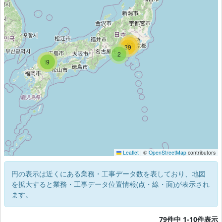
61
39
2
11
9
Leaflet
|
©
OpenStreetMap
contributors
円の表示は近くにある業務・工事データ数を表しており、地図
を拡大すると業務・工事データ位置情報(点・線・面)が表示され
ます。
79件中 1-10件表示