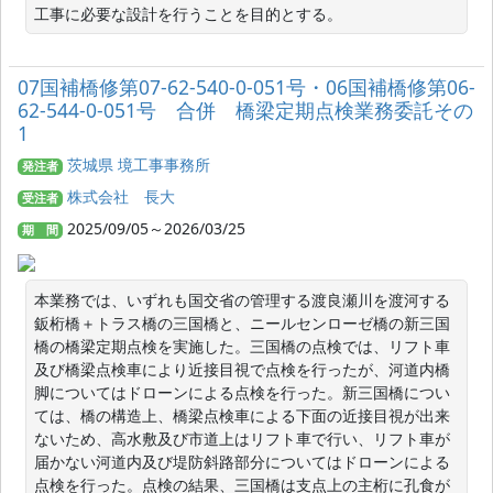
工事に必要な設計を行うことを目的とする。
07国補橋修第07-62-540-0-051号・06国補橋修第06-
62-544-0-051号 合併 橋梁定期点検業務委託その
1
茨城県 境工事事務所
発注者
株式会社 長大
受注者
2025/09/05～2026/03/25
期 間
本業務では、いずれも国交省の管理する渡良瀬川を渡河する
鈑桁橋＋トラス橋の三国橋と、ニールセンローゼ橋の新三国
橋の橋梁定期点検を実施した。三国橋の点検では、リフト車
及び橋梁点検車により近接目視で点検を行ったが、河道内橋
脚についてはドローンによる点検を行った。新三国橋につい
ては、橋の構造上、橋梁点検車による下面の近接目視が出来
ないため、高水敷及び市道上はリフト車で行い、リフト車が
届かない河道内及び堤防斜路部分についてはドローンによる
点検を行った。点検の結果、三国橋は支点上の主桁に孔食が