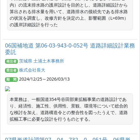
内）の流末排水路の護岸設計を目的とし、道路詳細設計から
算出される排水量を用いて、道路排水の接続先である排水路
の状況を調査し、改修方針を決定の上、影響範囲（L=69m）
の護岸詳細設計を行った
06国補地道 第06-03-943-0-052号 道路詳細設計業務
委託
茨城県 土浦土木事務所
発注者
株式会社長大
受注者
2024/12/25～2026/03/13
期 間
本業務は、一般国道354号谷田部東拡幅事業の道路設計であ
り、経済性、施工性、供用性、景観、環境等について総合的
な検討を加え、道路構造令との整合性を図ったうえで、道路
拡幅工事に必要な設計を行うものとする。
07県単道計調第07－04－732－0－051号 06県単