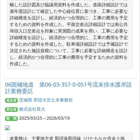
幅した設計図及び協議用資料を作成した。道路詳細設計では
過年度設計にて確定した中心線位置に基づき、工事に必要な
詳細構造を設計し、経済的かつ合理的に、工事の費用を予定
するための資料を作成した。平面交差点詳細設計では南公共
埠頭入口交差点を対象に実測図の成果を用い、工事に必要な
詳細構造を設計し、経済的かつ合理的に、工事の費用を予定
するための資料を作成した。駐車場詳細設計では予備設計で
決定された施設規模について、工事に必要な詳細構造を設計
し、経済的かつ合理的に工事の費用を予定するための資料を
作成した。
06国補地道 第06-03-357-0-051号流末排水護岸設
計業務委託
茨城県 常陸大宮土木事務所
発注者
株式会社長大
受注者
2025/03/25～2026/03/19
期 間
本業務は、主要地方道 那珂湊那珂線（ひたちなか市金上地