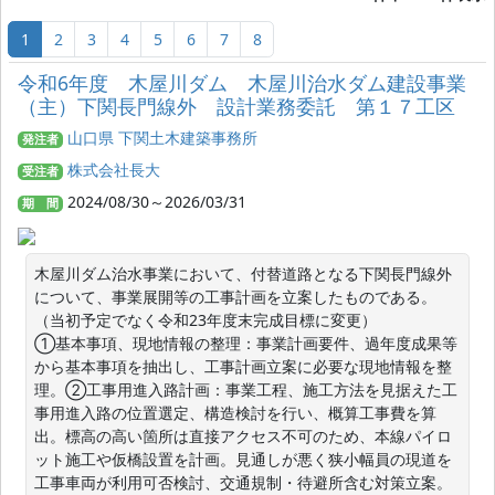
1
2
3
4
5
6
7
8
令和6年度 木屋川ダム 木屋川治水ダム建設事業
（主）下関長門線外 設計業務委託 第１７工区
山口県 下関土木建築事務所
発注者
株式会社長大
受注者
2024/08/30～2026/03/31
期 間
木屋川ダム治水事業において、付替道路となる下関長門線外
について、事業展開等の工事計画を立案したものである。
（当初予定でなく令和23年度末完成目標に変更）

①基本事項、現地情報の整理：事業計画要件、過年度成果等
から基本事項を抽出し、工事計画立案に必要な現地情報を整
理。②工事用進入路計画：事業工程、施工方法を見据えた工
事用進入路の位置選定、構造検討を行い、概算工事費を算
出。標高の高い箇所は直接アクセス不可のため、本線パイロ
ット施工や仮橋設置を計画。見通しが悪く狭小幅員の現道を
工事車両が利用可否検討、交通規制・待避所含む対策立案。