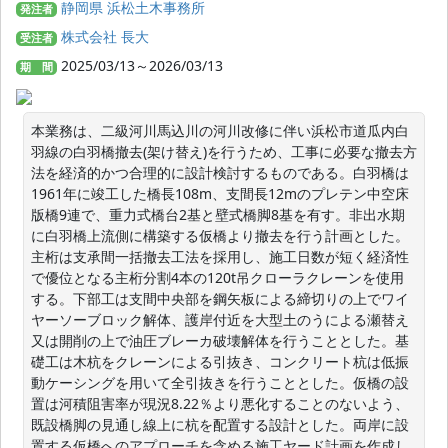
静岡県 浜松土木事務所
発注者
株式会社 長大
受注者
2025/03/13～2026/03/13
期 間
本業務は、二級河川馬込川の河川改修に伴い浜松市道瓜内白
羽線の白羽橋撤去(架け替え)を行うため、工事に必要な撤去方
法を経済的かつ合理的に設計検討するものである。白羽橋は
1961年に竣工した橋長108m、支間長12mのプレテン中空床
版橋9連で、重力式橋台2基と壁式橋脚8基を有す。非出水期
に白羽橋上流側に構築する仮橋より撤去を行う計画とした。
主桁は支承間一括撤去工法を採用し、施工日数が短く経済性
で優位となる主桁分割4本の120t吊クローラクレーンを使用
する。下部工は支間中央部を鋼矢板による締切りの上でワイ
ヤーソーブロック解体、護岸付近を大型土のうによる瀬替え
又は開削の上で油圧ブレーカ破壊解体を行うこととした。基
礎工は木杭をクレーンによる引抜き、コンクリート杭は低振
動ケーシングを用いて全引抜きを行うこととした。仮橋の設
置は河積阻害率が現況8.22％より悪化することのないよう、
既設橋脚の見通し線上に杭を配置する設計とした。両岸に設
置する仮橋へのアプローチを含める施工ヤード計画を作成し