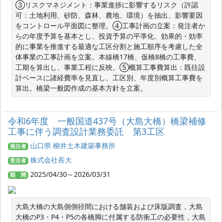
③リスクマネジメント：事業進捗に影響するリスク（許認
可：土地利用、砂防、森林、農地、環境）を抽出、影響要因
をコントロール平面図に整理。④工事計画の立案：発注者か
らの年度予算を基本とし、投資予算の平準化、効果的・効率
的に事業を推進する最適な工区分割と施工順序を考慮した全
体事業の工事計画を立案。本線橋17橋、仮橋8橋の工事費、
工期を算出し、事業工程に反映。⑤概算工事費算出：既往設
計ベースに諸経費率を見直し、工区別、年度別概算工事費を
算出。橋梁一般図作成の基本方針を立案。
令和6年度 一般国道437号（大島大橋）橋梁補修
工事に伴う調査設計業務委託 第3工区
山口県 柳井土木建築事務所
発注者
株式会社長大
受注者
2025/04/30～2026/03/31
期 間
大島大橋の大島側側径間における舗装および床版調査，大島
大橋のP3・P4・P5の各橋脚に付属する防衝工の必要性，大島