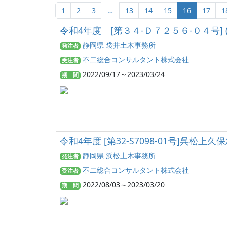
…
1
2
3
13
14
15
16
17
1
令和4年度 [第３４-Ｄ７２５６-０４号
静岡県 袋井土木事務所
発注者
不二総合コンサルタント株式会社
受注者
2022/09/17～2023/03/24
期 間
令和4年度 [第32-S7098-01号]呉
静岡県 浜松土木事務所
発注者
不二総合コンサルタント株式会社
受注者
2022/08/03～2023/03/20
期 間