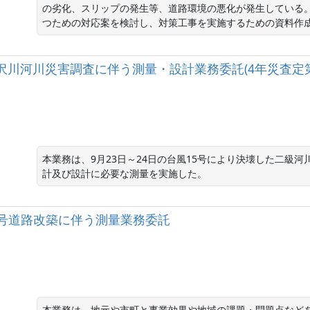
の劣化、スリップの発生等、道路環境の悪化が発生している
つための対応案を検討し、対策工事を実施するための資料作
河川滝沢川河川災害調査に伴う測量・設計業務委託(4年災査定第
本業務は、9月23日～24日の台風15号により決壊した二級
計及び設計に必要な測量を実施した。
）301号道路改築に伴う測量業務委託
本業務は、地元や市町と事業効果や地域の課題・問題点などを