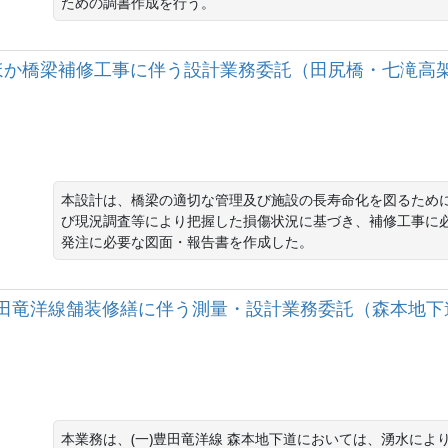
ための調書作成を行う。
)135号ほか橋梁補修工事に伴う設計業務委託（田尻橋・七滝高架
本設計は、橋梁の適切な管理及び施設の長寿命化を図るため
び現況調査等により把握した損傷状況に基づき、補修工事に
発注に必要な図面・報告書を作成した。
一）豊田竜洋線舗装修繕に伴う測量・設計業務委託（森本地下道
本業務は、(一)豊田竜洋線 森本地下道においては、湧水に