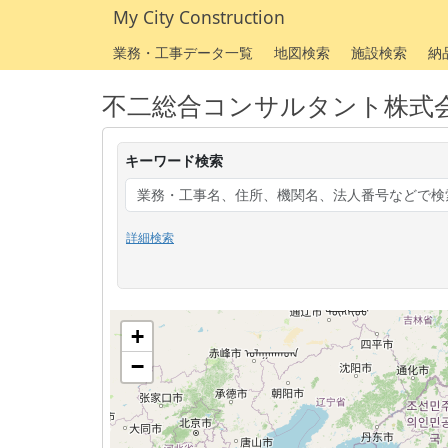
My City Construction
業務・工事データ一覧
地図検索
施設検索
納
不二総合コンサルタント株式
キーワード検索
詳細検索
+
−