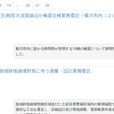
…
8
19
26
27
28
] (主)相良大須賀線ほか橋梁点検業務委託（菊川市内（２
菊川市内に架かる静岡県が管理する10橋の橋梁について静岡県
した。
松上久保急傾斜地崩壊対策に伴う測量・設計業務委託
急傾斜地崩壊危険区域並びに土砂災害警戒区域内の東側端部
適切な工法を選定し、詳細設計及び用地測量、電算帳票作成