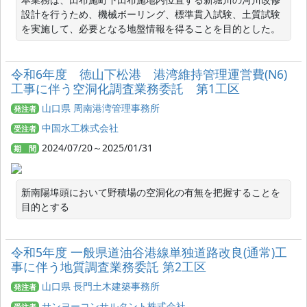
設計を行うため、機械ボーリング、標準貫入試験、土質試験
を実施して、必要となる地盤情報を得ることを目的とした。
令和6年度 徳山下松港 港湾維持管理運営費(N6)
工事に伴う空洞化調査業務委託 第1工区
山口県 周南港湾管理事務所
発注者
中国水工株式会社
受注者
2024/07/20～2025/01/31
期 間
新南陽埠頭において野積場の空洞化の有無を把握することを
目的とする
令和5年度 一般県道油谷港線単独道路改良(通常)工
事に伴う地質調査業務委託 第2工区
山口県 長門土木建築事務所
発注者
サンヨーコンサルタント株式会社
受注者