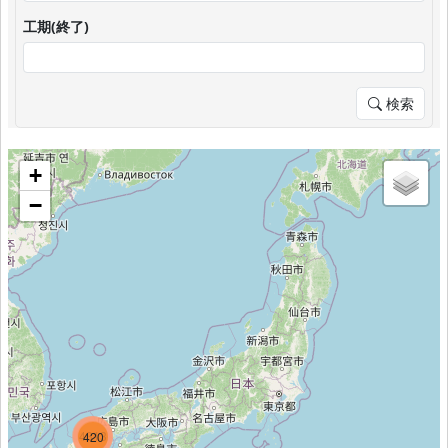
工期(終了)
検索
+
−
1655
4313
420