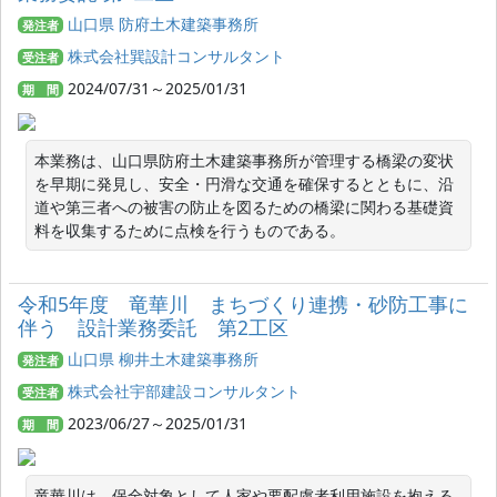
山口県 防府土木建築事務所
発注者
株式会社巽設計コンサルタント
受注者
2024/07/31～2025/01/31
期 間
本業務は、山口県防府土木建築事務所が管理する橋梁の変状
を早期に発見し、安全・円滑な交通を確保するとともに、沿
道や第三者への被害の防止を図るための橋梁に関わる基礎資
料を収集するために点検を行うものである。
令和5年度 竜華川 まちづくり連携・砂防工事に
伴う 設計業務委託 第2工区
山口県 柳井土木建築事務所
発注者
株式会社宇部建設コンサルタント
受注者
2023/06/27～2025/01/31
期 間
竜華川は、保全対象として人家や要配慮者利用施設を抱える