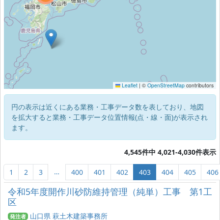
Leaflet
|
©
OpenStreetMap
contributors
円の表示は近くにある業務・工事データ数を表しており、地図
を拡大すると業務・工事データ位置情報(点・線・面)が表示され
ます。
4,545件中 4,021-4,030件表示
…
1
2
3
400
401
402
403
404
405
406
令和5年度開作川砂防維持管理（純単）工事 第1工
区
山口県 萩土木建築事務所
発注者