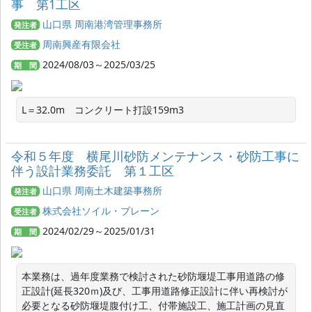
事 第1工区
山口県 周南港湾管理事務所
発注者
周南興産有限会社
受注者
2024/08/03～2025/03/25
期 間
L＝32.0m　コンクリート打設159m3
令和５年度 横尾川砂防メンテナンス・砂防工事に
伴う設計業務委託 第１工区
山口県 周南土木建築事務所
発注者
株式会社ソイル・ブレーン
受注者
2024/02/29～2025/01/31
期 間
本業務は、過年度業務で検討された砂防堰堤工事用道路の修
正設計(延長320ｍ)及び、工事用道路修正設計に伴い再検討が
必要となる砂防堰堤腹付け工、付帯施設工、施工計画の見直