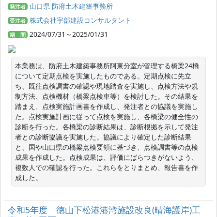
山口県 防府土木建築事務所
発注者
株式会社宇部建設コンサルタント
受注者
2024/07/31～2025/01/31
期 間
本業務は、防府土木建築事務所阿東分室が管理する橋梁24橋
について定期点検を実施したものである。定期点検に先立
ち、既往点検調書の確認や現地踏査を実施し、点検方法や規
制方法、点検機材（橋梁点検車等）を検討した。その結果を
踏まえ、点検実施計画書を作成し、発注者との協議を実施し
た。点検実施計画に従って点検を実施し、各橋梁の健全性の
診断を行った。各橋梁の診断結果は、診断根拠を示して発注
者との診断協議を実施した。協議により確定した診断結果
と、国や山口県の橋梁点検要領に基づき、点検調書等の点検
成果を作成した。点検成果は、評価にばらつきがないよう、
複数人での確認を行った。これらをとりまとめ、報告書を作
成した。
令和5年度 徳山下松港港湾施設改良(晴海護岸)工