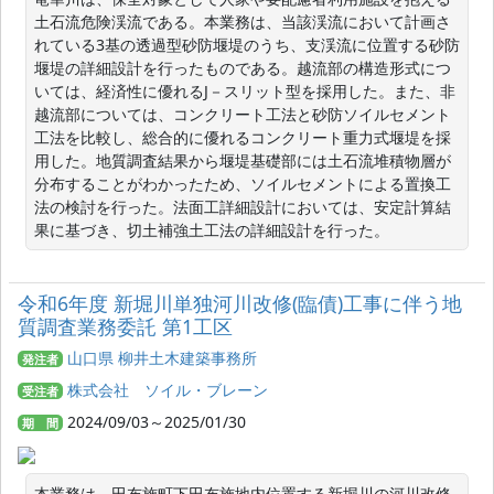
土石流危険渓流である。本業務は、当該渓流において計画さ
れている3基の透過型砂防堰堤のうち、支渓流に位置する砂防
堰堤の詳細設計を行ったものである。越流部の構造形式につ
いては、経済性に優れるJ－スリット型を採用した。また、非
越流部については、コンクリート工法と砂防ソイルセメント
工法を比較し、総合的に優れるコンクリート重力式堰堤を採
用した。地質調査結果から堰堤基礎部には土石流堆積物層が
分布することがわかったため、ソイルセメントによる置換工
法の検討を行った。法面工詳細設計においては、安定計算結
果に基づき、切土補強土工法の詳細設計を行った。
令和6年度 新堀川単独河川改修(臨債)工事に伴う地
質調査業務委託 第1工区
山口県 柳井土木建築事務所
発注者
株式会社 ソイル・ブレーン
受注者
2024/09/03～2025/01/30
期 間
本業務は、田布施町下田布施地内位置する新堀川の河川改修