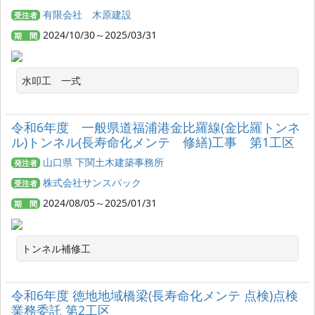
有限会社 木原建設
受注者
2024/10/30～2025/03/31
期 間
水叩工　一式
令和6年度 一般県道福浦港金比羅線(金比羅トンネ
ル)トンネル(長寿命化メンテ 修繕)工事 第1工区
山口県 下関土木建築事務所
発注者
株式会社サンスパック
受注者
2024/08/05～2025/01/31
期 間
トンネル補修工
令和6年度 徳地地域橋梁(長寿命化メンテ 点検)点検
業務委託 第2工区