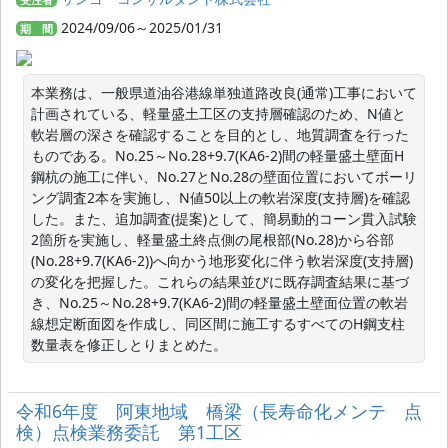
2024/09/06～2025/01/31
期 間
本業務は、一般県道油谷港線単独道路改良(通常)工事において
計画されている、軽量盛土工区の支持層確認のため、N値と
軟岩層の深さを確認することを目的とし、地質調査を行った
ものである。No.25～No.28+9.7(KA6-2)間の軽量盛土壁面H
鋼杭の施工に伴い、No.27とNo.28の壁面位置においてボーリ
ング調査2本を実施し、N値50以上の軟岩深度(支持層)を確認
した。また、追加調査(提案)として、簡易動的コーン貫入試験
2箇所を実施し、軽量盛土終点側の尾根部(No.28)から谷部
(No.28+9.7(KA6-2))へ向かう地形変化に伴う軟岩深度(支持層)
の変化を把握した。これらの結果並びに既存調査結果に基づ
き、No.25～No.28+9.7(KA6-2)間の軽量盛土壁面位置の軟岩
線想定断面図を作成し、同区間に施工するすべてのH鋼支柱
数量表を修正しとりまとめた。
令和6年度 阿東地域 橋梁（長寿命化メンテ 点
検）点検業務委託 第1工区