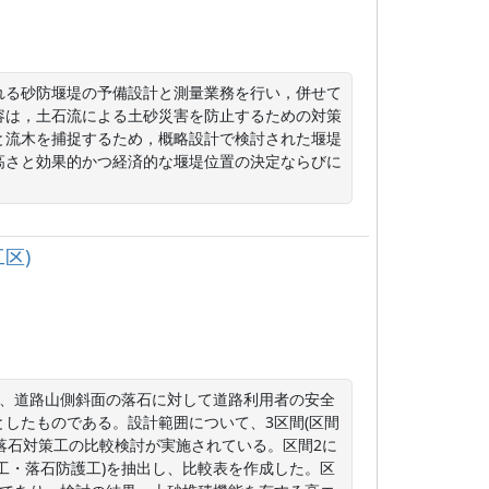
れる砂防堰堤の予備設計と測量業務を行い，併せて
容は，土石流による土砂災害を防止するための対策
と流木を捕捉するため，概略設計で検討された堰堤
高さと効果的かつ経済的な堰堤位置の決定ならびに
区)
て、道路山側斜面の落石に対して道路利用者の安全
したものである。設計範囲について、3区間(区間
は落石対策工の比較検討が実施されている。区間2に
工・落石防護工)を抽出し、比較表を作成した。区