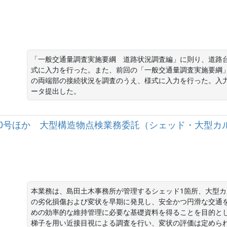
「一般交通量調査実施要綱　道路状況調査編」に則り、道路台
式に入力を行った。また、前回の「一般交通量調査実施要綱
の両端部の接続状況を調査のうえ、様式に入力を行った。入
ータ提出した。
国）150号ほか 大型構造物点検業務委託（シェッド・大型
本業務は、島田土木事務所が管理するシェッド1箇所、大型カ
の劣化損傷および変状を早期に発見し、安全かつ円滑な交通
めの効率的な維持管理に必要な基礎資料を得ることを目的と
梯子を用い近接目視による調査を行い、変状の評価は定めら