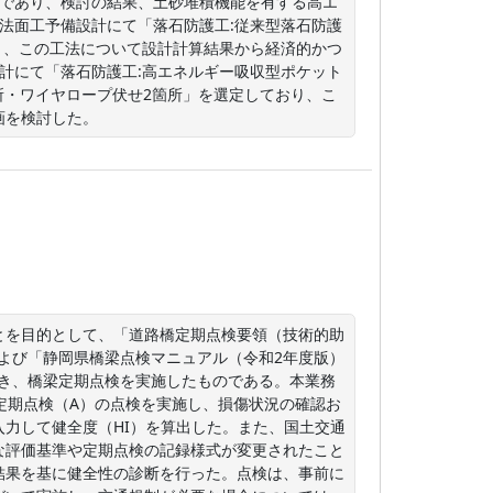
要であり、検討の結果、土砂堆積機能を有する高エ
法面工予備設計にて「落石防護工:従来型落石防護
り、この工法について設計計算結果から経済的かつ
計にて「落石防護工:高エネルギー吸収型ポケット
3箇所・ワイヤロープ伏せ2箇所」を選定しており、こ
画を検討した。
とを目的として、「道路橋定期点検要領（技術的助
および「静岡県橋梁点検マニュアル（令和2年度版）
づき、橋梁定期点検を実施したものである。本業務
定期点検（A）の点検を実施し、損傷状況の確認お
力して健全度（HI）を算出した。また、国土交通
な評価基準や定期点検の記録様式が変更されたこと
結果を基に健全性の診断を行った。点検は、事前に