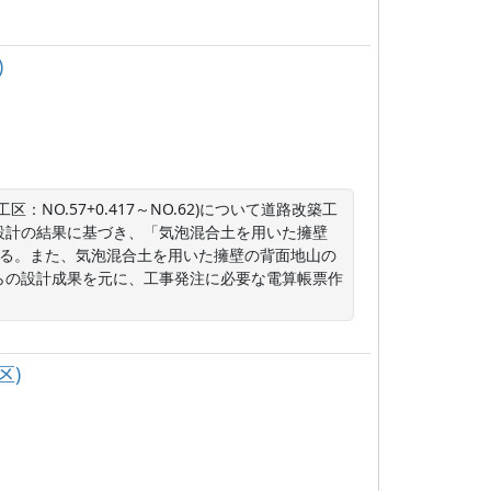
)
区：NO.57+0.417～NO.62)について道路改築工
設計の結果に基づき、「気泡混合土を用いた擁壁
する。また、気泡混合土を用いた擁壁の背面地山の
らの設計成果を元に、工事発注に必要な電算帳票作
区)