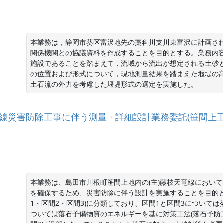
本業務は，静岡市葵区富沢地先の藁科川支川東富沢に計画さ
関係機関との協議資料を作成することを目的とする。業務内
施設であることを踏まえて，流域から流出が想定される土砂
の位置および形式について，現地測量結果を踏まえた堰堤の
土石流の外力を考慮した堰堤形式の選定を実施した。
)藤枝天竜線災害防除工事に伴う測量・詳細設計業務委託(笹間上工
本業務は、島田市川根町笹間上地内の(主)藤枝天竜線におい
を確保するため、災害防除に伴う設計を実施することを目的と
1・区間2・区間3)に分類しており、区間1と区間3について
ついては落石予備物質のエネルギーを基に対策工法(落石予防