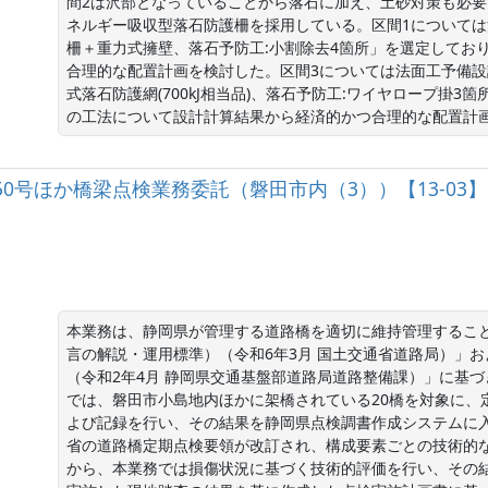
間2は沢部となっていることから落石に加え、土砂対策も必
ネルギー吸収型落石防護柵を採用している。区間1については
柵＋重力式擁壁、落石予防工:小割除去4箇所」を選定してお
合理的な配置計画を検討した。区間3については法面工予備設
式落石防護網(700kJ相当品)、落石予防工:ワイヤロープ掛
の工法について設計計算結果から経済的かつ合理的な配置計
）150号ほか橋梁点検業務委託（磐田市内（3））【13-03】
本業務は、静岡県が管理する道路橋を適切に維持管理するこ
言の解説・運用標準）（令和6年3月 国土交通省道路局）」
（令和2年4月 静岡県交通基盤部道路局道路整備課）」に基
では、磐田市小島地内ほかに架橋されている20橋を対象に、
よび記録を行い、その結果を静岡県点検調書作成システムに入
省の道路橋定期点検要領が改訂され、構成要素ごとの技術的
から、本業務では損傷状況に基づく技術的評価を行い、その