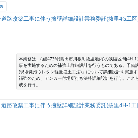
39
国)473号道路改築工事に伴う擁壁詳細設計業務委託(抜里4G工区
本業務は、(国)473号(島田市川根町抜里地内)の狭隘区間(4H-1工
事を実施するための補強土詳細設計を行うものである。予備
(現場発泡ウレタン軽量盛土工法)」について詳細設計を実施
補強のため、アンカー付場所打ち法枠詳細設計を行う。これ
成を行う。
)473号道路改築工事に伴う擁壁詳細設計業務委託(抜里4H-1工