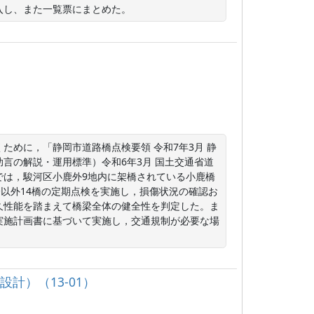
入し、また一覧票にまとめた。
ために，「静岡市道路橋点検要領 令和7年3月 静
言の解説・運用標準）令和6年3月 国土交通省道
では，駿河区小鹿外9地内に架橋されている小鹿橋
橋以外14橋の定期点検を実施し，損傷状況の確認お
久性能を踏まえて橋梁全体の健全性を判定した。ま
実施計画書に基づいて実施し，交通規制が必要な場
計）（13-01）