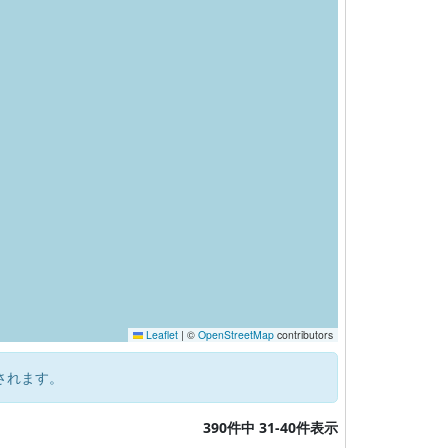
Leaflet
|
©
OpenStreetMap
contributors
されます。
390件中 31-40件表示