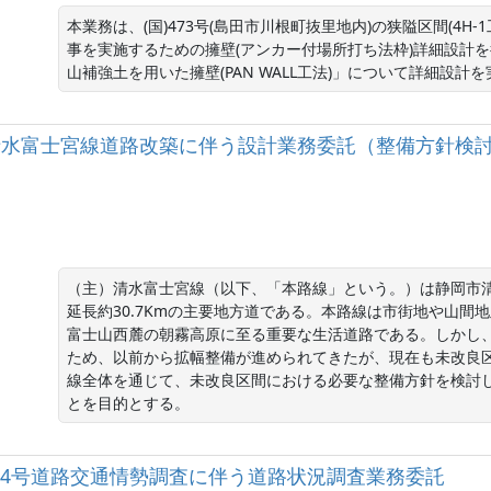
本業務は、(国)473号(島田市川根町抜里地内)の狭隘区間(4H-1工
事を実施するための擁壁(アンカー付場所打ち法枠)詳細設計
山補強土を用いた擁壁(PAN WALL工法)」について詳細設計
（主）清水富士宮線道路改築に伴う設計業務委託（整備方針検
（主）清水富士宮線（以下、「本路線」という。）は静岡市
延長約30.7Kmの主要地方道である。本路線は市街地や山
富士山西麓の朝霧高原に至る重要な生活道路である。しかし
ため、以前から拡幅整備が進められてきたが、現在も未改良
線全体を通じて、未改良区間における必要な整備方針を検討
とを目的とする。　
国）414号道路交通情勢調査に伴う道路状況調査業務委託