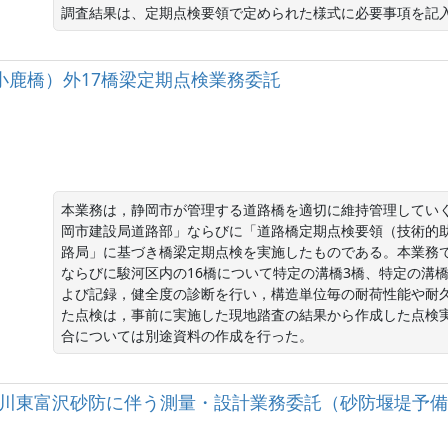
調査結果は、定期点検要領で定められた様式に必要事項を記
小鹿橋）外17橋梁定期点検業務委託
本業務は，静岡市が管理する道路橋を適切に維持管理していく
岡市建設局道路部」ならびに「道路橋定期点検要領（技術的助
路局」に基づき橋梁定期点検を実施したものである。本業務
ならびに駿河区内の16橋について特定の溝橋3橋、特定の溝
よび記録，健全度の診断を行い，構造単位毎の耐荷性能や耐
た点検は，事前に実施した現地踏査の結果から作成した点検
合については別途資料の作成を行った。
科川支川東富沢砂防に伴う測量・設計業務委託（砂防堰堤予備設