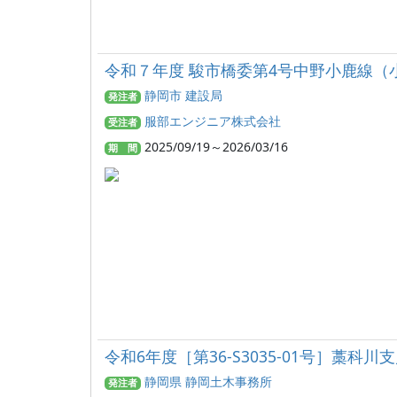
令和７年度 駿市橋委第4号中野小鹿線（
静岡市 建設局
発注者
服部エンジニア株式会社
受注者
2025/09/19～2026/03/16
期 間
令和6年度［第36-S3035-01号］藁
静岡県 静岡土木事務所
発注者