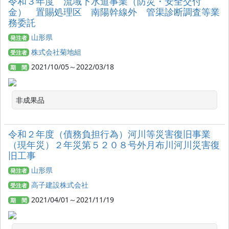
令和３年度 流域下水道事業（防災・安全交付
金） 置賜処理区 南陽幹線外 管渠診断調査等業
務委託
山形県
発注者
株式会社菊地組
受注者
2021/10/05～2022/03/18
期 間
非成果品
令和２年度（債務負担行為）河川等災害復旧事業
（現年災）２年災第５２０８号外月布川河川災害復
旧工事
山形県
発注者
高子建設株式会社
受注者
2021/04/01～2021/11/19
期 間