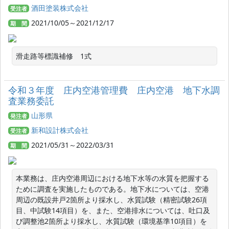
酒田塗装株式会社
受注者
2021/10/05～2021/12/17
期 間
滑走路等標識補修　1式
令和３年度 庄内空港管理費 庄内空港 地下水調
査業務委託
山形県
発注者
新和設計株式会社
受注者
2021/05/31～2022/03/31
期 間
本業務は、庄内空港周辺における地下水等の水質を把握する
ために調査を実施したものである。地下水については、空港
周辺の既設井戸2箇所より採水し、水質試験（精密試験26項
目、中試験14項目）を、また、空港排水については、吐口及
び調整池2箇所より採水し、水質試験（環境基準10項目）を