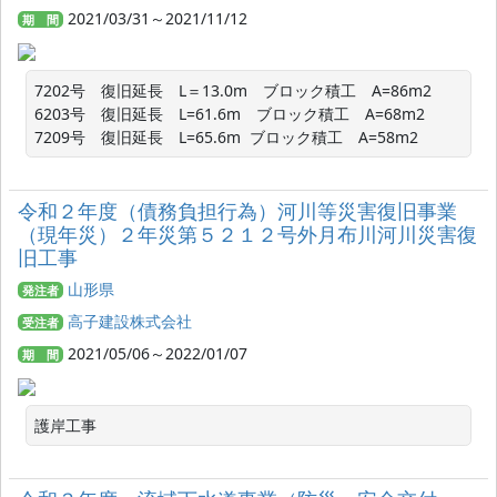
2021/03/31～2021/11/12
期 間
7202号　復旧延長　L＝13.0m　ブロック積工　A=86m2   
6203号　復旧延長　L=61.6m　ブロック積工　A=68m2　 
7209号　復旧延長　L=65.6m  ブロック積工　A=58m2
令和２年度（債務負担行為）河川等災害復旧事業
（現年災）２年災第５２１２号外月布川河川災害復
旧工事
山形県
発注者
高子建設株式会社
受注者
2021/05/06～2022/01/07
期 間
護岸工事