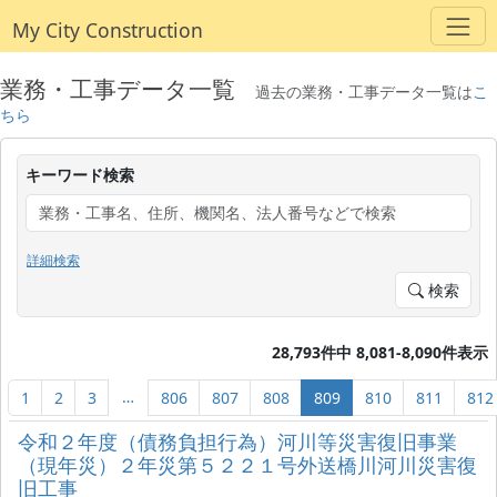
My City Construction
業務・工事データ一覧
過去の業務・工事データ一覧は
こ
ちら
キーワード検索
詳細検索
検索
28,793件中 8,081-8,090件表示
…
1
2
3
806
807
808
809
810
811
812
令和２年度（債務負担行為）河川等災害復旧事業
（現年災）２年災第５２２１号外送橋川河川災害復
旧工事