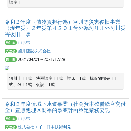
護岸工
令和２年度（債務負担行為）河川等災害復旧事業
（現年災）２年災第４２０１号外寒河江川外河川災
害復旧工事
山形県
発注者
國井建設株式会社
受注者
2021/04/01～2021/12/28
期 間
河川土工1式、法覆護岸工1式、護床工1式、構造物撤去工1
式、雑工1式、仮設工1式
令和２年度流域下水道事業（社会資本整備総合交付
金）置賜処理区効率的事業計画策定業務委託
山形県
発注者
株式会社エイト日本技術開発
受注者