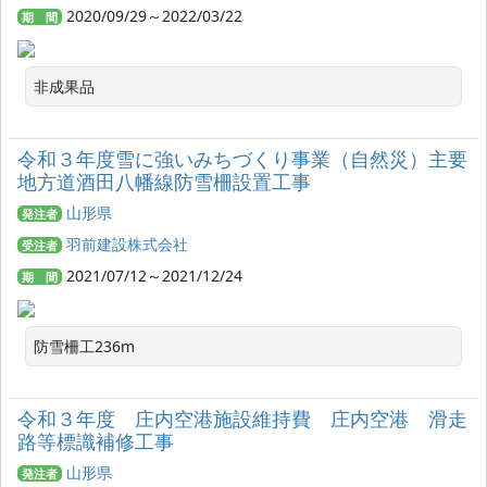
2020/09/29～2022/03/22
期 間
非成果品
令和３年度雪に強いみちづくり事業（自然災）主要
地方道酒田八幡線防雪柵設置工事
山形県
発注者
羽前建設株式会社
受注者
2021/07/12～2021/12/24
期 間
防雪柵工236m
令和３年度 庄内空港施設維持費 庄内空港 滑走
路等標識補修工事
山形県
発注者