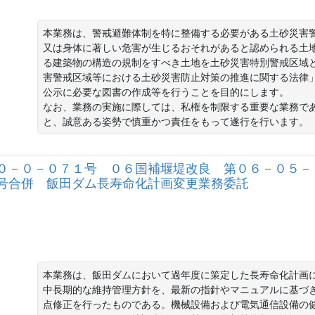
本業務は、警戒避難体制を特に整備する必要がある土砂災害
又は身体に著しい危害が生じるおそれがあると認められる土
る建築物の構造の規制をすべき土地を土砂災害特別警戒区域
害警戒区域等における土砂災害防止対策の推進に関する法律
公示に必要な図書の作成等を行うことを目的にします。

なお、業務の実施に際しては、私権を制限する重要な業務で
０－０－０７１号 ０６国補堰堤改良 第０６－０５－
号合併 飯田ダム長寿命化計画変更業務委託
本業務は、飯田ダムにおいて過年度に策定した長寿命化計画
中長期的な維持管理方針を、最新の指針やマニュアルに基づ
点修正を行ったものである。機械設備および電気通信設備の