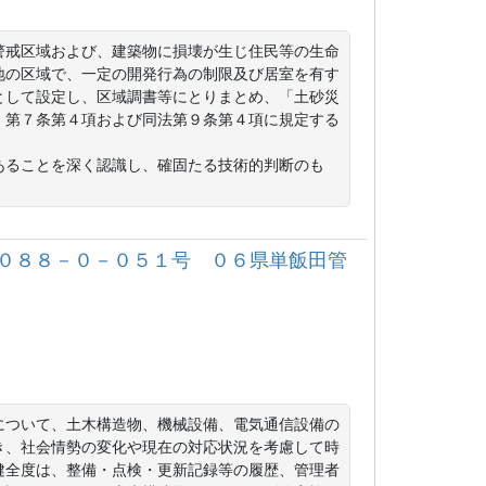
警戒区域および、建築物に損壊が生じ住民等の生命
地の区域で、一定の開発行為の制限及び居室を有す
として設定し、区域調書等にとりまとめ、「土砂災
」第７条第４項および同法第９条第４項に規定する
あることを深く認識し、確固たる技術的判断のも
０８８－０－０５１号 ０６県単飯田管
について、土木構造物、機械設備、電気通信設備の
き、社会情勢の変化や現在の対応状況を考慮して時
健全度は、整備・点検・更新記録等の履歴、管理者