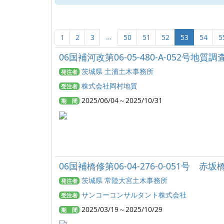
…
1
2
3
50
51
52
53
54
5
06国補河改第06-05-480-A-052号地質
茨城県 土浦土木事務所
発注者
株式会社岡村地質
受注者
2025/06/04～2025/10/31
期 間
06国補橋修第06-04-276-0-051号
茨城県 常陸大宮土木事務所
発注者
サンコーコンサルタント株式会社
受注者
2025/03/19～2025/10/29
期 間