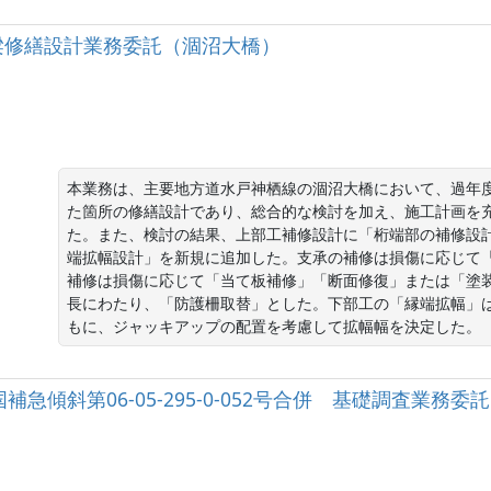
号 橋梁修繕設計業務委託（涸沼大橋）
本業務は、主要地方道水戸神栖線の涸沼大橋において、過年
た箇所の修繕設計であり、総合的な検討を加え、施工計画を
た。また、検討の結果、上部工補修設計に「桁端部の補修設
端拡幅設計」を新規に追加した。支承の補修は損傷に応じて
補修は損傷に応じて「当て板補修」「断面修復」または「塗
長にわたり、「防護柵取替」とした。下部工の「縁端拡幅」
もに、ジャッキアップの配置を考慮して拡幅幅を決定した。
06国補急傾斜第06-05-295-0-052号合併 基礎調査業務委託