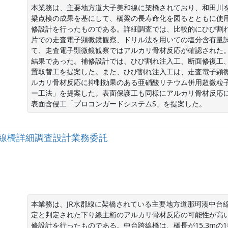
本業務は、主要地方道大子美和線に架橋されており、和田川
梁点検の成果を基にして、橋梁の長寿命化を図るとともに使
修設計を行ったものである。詳細調査では、比較的にひび割
片での走査電子顕微鏡観察、ドリル法を用いての塩分含有量
て、走査電子顕微鏡観察ではアルカリ骨材反応が確認された
結果であった。補修設計では、ひび割れ注入工、断面修復工
置取替工を提案した。また、ひび割れ注入工は、走査電子顕
ルカリ骨材反応に抑制効果のある亜硝酸リチウム併用超微粒
ー工法」を提案した。表面保護工も同様にアルカリ骨材反応
表面含侵工「プロコンガードシステムS」を提案した。
 中台跨線橋詳細調査設計業務委託
本業務は、JR水郡線に架橋されている主要地方道那珂湊中台
定と判定された下り線主桁のアルカリ骨材反応の可能性が高
修設計を行ったものである。中台跨線橋は、橋長が15.3mの