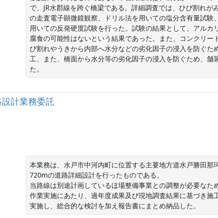
で、JR水郡線を跨ぐ橋梁である。詳細調査では、ひび割れが
の走査電子顕微鏡観察、ドリル法を用いての塩分含有量試験
用いての反発硬度試験を行った。試験の結果として、アルカ
腐食の可能性はないという結果であった。また、コンクリー
び割れやうきから内部へ水分などの劣化因子の浸入を防ぐた
工、また、橋面から水分等の劣化因子の浸入を防ぐため、舗
た。
 道路設計業務委託
本業務は、水戸市中河内町に位置する主要地方道水戸勝田那
720mの道路詳細設計を行ったものである。

当路線は別途計画しているほ場整備事業との調整が必要なため
作業実施にあたり、過年度成果及び現地調査結果に基づき施
実施し、総合的な検討を加え報告書にまとめ納品した。