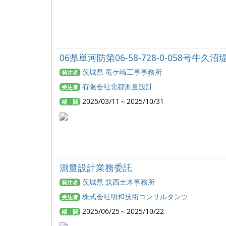
06県単河防第06-58-728-0-058号牛
茨城県 竜ケ崎工事事務所
発注者
有限会社北都測量設計
受注者
2025/03/11～2025/10/31
期 間
測量設計業務委託
茨城県 筑西土木事務所
発注者
株式会社明和技術コンサルタンツ
受注者
2025/06/25～2025/10/22
期 間