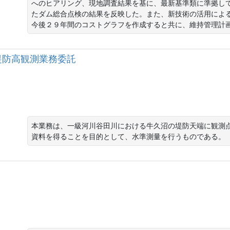
へのヒアリング、現地調査結果を基に、最新基準類に準拠し
たダム総合点検の結果を反映した。また、新技術の活用によ
今後２９年間のコストグラフを作成すると共に、維持管理計
久沼堤防高観測業務委託
本業務は、一級河川谷田川における牛久沼の堤防天端に観測
資料を得ることを目的として、水準測量を行うものである。