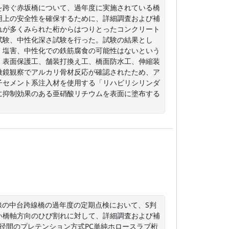
を跨ぐ赤坂橋について、過年度に実施されている橋
用上の安全性を確保するために、詳細調査および補
れが多くみられた桁からはつりとったコンクリート
試験、中性化深さ試験を行った。試験の結果とし
。塩害、中性化での鉄筋腐食の可能性はないという
、表面保護工、舗装打換え工、橋面防水工、伸縮装
微鏡観察でアルカリ骨材反応が確認されたため、ア
子セメント系注入材を使用する「リハビリシリンダ
に抑制効果のある亜硝酸リチウムを表面に塗布する
線の中台跨線橋の過年度の定期点検において、S判
い橋軸方向のひび割れに対して、詳細調査および補
1径間のプレテンション方式PC単純ホロースラブ桁