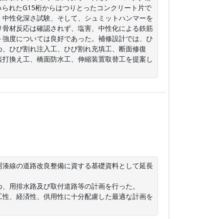
みられたG15桁からはつりとったコンクリート片で
、中性化深さ試験、そして、シュミットハンマーを
リ骨材反応は確認されず、塩害、中性化による鉄筋
ト強度については良好であった。補修設計では、ひ
め、ひび割れ注入工、ひび割れ充填工、断面修復
装打換え工、橋面防水工、伸縮装置取替工を提案し
珂湊線の道路改良整備に資する基礎資料として延長
、用排水路及び取付道路等の計画を行った。

工性、経済性、供用性に十分配慮した最適な計画を