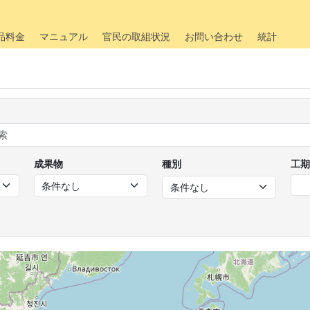
品料金
マニュアル
官民の取組状況
お問い合わせ
統計
成果物
種別
工期