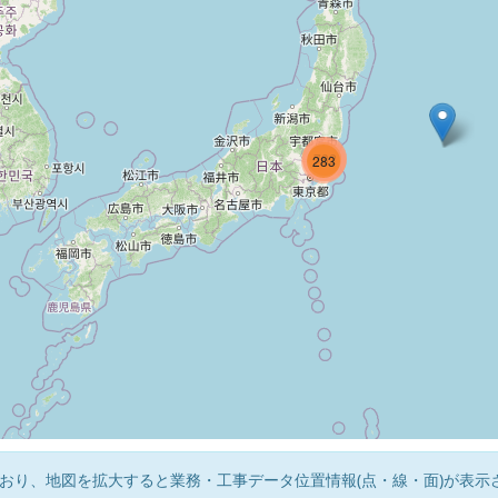
993
782
283
おり、地図を拡大すると業務・工事データ位置情報(点・線・面)が表示