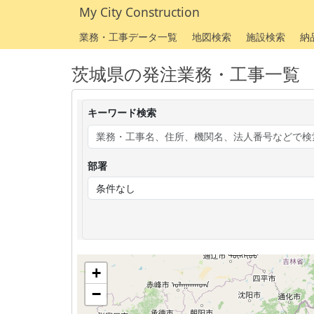
My City Construction
業務・工事データ一覧
地図検索
施設検索
納
茨城県の発注業務・工事一覧
キーワード検索
部署
+
−