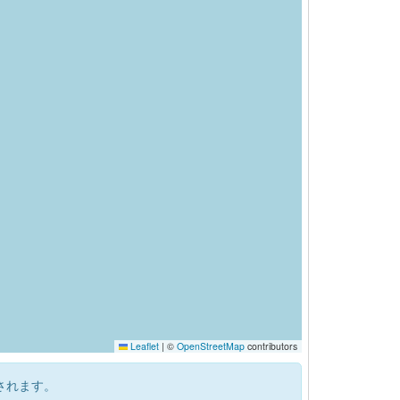
Leaflet
|
©
OpenStreetMap
contributors
されます。