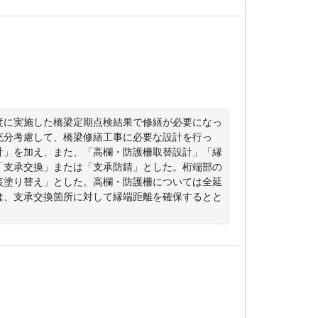
度に実施した橋梁定期点検結果で修繕が必要になっ
充分考慮して、橋梁修繕工事に必要な設計を行っ
計」を加え、また、「高欄・防護柵取替設計」「縁
「支承交換」または「支承防錆」とした。桁端部の
装塗り替え」とした。高欄・防護柵については全延
は、支承交換箇所に対して縁端距離を確保するとと