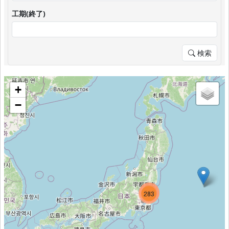
工期(終了)
検索
+
−
993
782
283