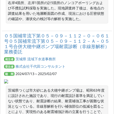
右岸4箇所、左岸1箇所の計5箇所のノンコアボーリングおよ
び不攪乱試料採取を実施した。現地調査終了後は、各地点の
調査結果を用いた地層断面図の作成、現況における圧密状態
の確認や、液状化の検討等の解析を実施した。
０５国補常流下第０５－０９－１１２－０－０６１
号０５国補常流下第０５－０９－１１２－Ａ－０５
１号合併大穂中継ポンプ場耐震診断（非線形解析）
業務委託
茨城県 流域下水道事務所
発注者
株式会社千代田コンサルタント
受注者
2024/07/13～2025/02/07
期 間
茨城県つくば市大砂にある大穂中継ポンプ場は、昭和63年度
に設計された施設であり、現行の耐震設計基準を満足してい
ない状態であり、耐震診断の結果、耐震補強工事が困難な状
況となっている。非線形解析を行い補強部位の低減を図るこ
とにより、実現性のある耐震補強計画の立案を行うことで、