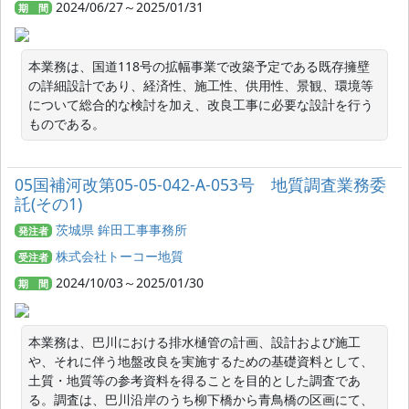
2024/06/27～2025/01/31
期 間
本業務は、国道118号の拡幅事業で改築予定である既存擁壁
の詳細設計であり、経済性、施工性、供用性、景観、環境等
について総合的な検討を加え、改良工事に必要な設計を行う
ものである。
05国補河改第05-05-042-A-053号 地質調査業務委
託(その1)
茨城県 鉾田工事事務所
発注者
株式会社トーコー地質
受注者
2024/10/03～2025/01/30
期 間
本業務は、巴川における排水樋管の計画、設計および施工
や、それに伴う地盤改良を実施するための基礎資料として、
土質・地質等の参考資料を得ることを目的とした調査であ
る。調査は、巴川沿岸のうち柳下橋から青鳥橋の区画にて、