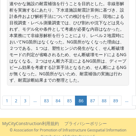
速やかな施設の耐震補強を行うことを目的とした。非線形解
析を実施するにあたり、下水道施設耐震計算例に基づき、設
計条件および解析手法についての検討を行った。現地による
目視調査・レベル測量調査では、ひび割れや沈下などは見ら
れず、モデル化や条件として考慮が必要な内容はなかった。
本業務にて非線形解析を行うことにより、レベル２地震時に
おいてNG箇所はなくなった。NG箇所がなくなった理由は、
２つである。１つは、塑性ヒンジの発生がなく、せん断破壊
モードの判定が省略されるため、せん断破壊モードによるNG
はなくなる。２つはせん断力不足によるNG箇所は、ディープ
ビーム効果を考慮する計算手法となるため、せん断によるNG
が無くなった。NG箇所がないため、耐震補強の実施は行わ
ず、耐震診断結果までの整理とした。
…
…
1
2
3
83
84
85
86
87
88
89
MyCityConstruction利用規約
プライバシーポリシー
© Association for Promotion of Infrastructure Geospatial Information