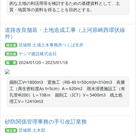
的な土地の利活用等を検討するための基礎資料として、土
質・地質等の資料を得ることを目的とする。
道路改良舗装・土地造成工事（上河原崎西環状線
外）
茨城県 土浦土木事務所つくば支所
発注者
ヤシマ建設株式会社
受注者
2024/01/20～2025/01/18
期 間
掘削工V=1800m3　置換工（RB-40 t=50cm)V=310m3　表層
工（再生密粒度As t=5cm）A＝620m2　雨水浸透施設工（有
孔管Φ200）L＝108ｍ　掘削工（ICT）V＝5400m3　残土処
砂防関係管理事務の手引改訂業務
茨城県 土木部
発注者