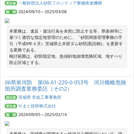
一般財団法人砂防フロンティア整備推進機構
受注者
2024/09/10～2025/03/08
期 間
本業務は、違反・違法行為を未然に防止する等、県条例等に
基づく適切な指定地管理のために、「砂防関係管理事務の手
引（平成9年４月）茨城県土木部ダム砂防課(旧称)」を更新す
る業務である。

検討範囲は、砂防指定地、急傾斜地崩壊危険区域、地すべり
06県単河防 第06-61-220-0-053号 河川概略危険
箇所調査業務委託（その2）
茨城県 常総工事事務所
発注者
やまと技研株式会社
受注者
2024/09/05～2025/02/14
期 間
本業務は、茨城県が管理する一級河川八間堀川において、現