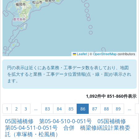
Leaflet
|
©
OpenStreetMap
contributors
円の表示は近くにある業務・工事データ数を表しており、地図
を拡大すると業務・工事データ位置情報(点・線・面)が表示され
ます。
1,092件中 851-860件表示
…
…
1
2
3
83
84
85
86
87
88
89
05国補橋修 第05-04-510-0-051号 05国補橋修
第05-04-511-0-051号 合併 橋梁修繕設計業務委
託（車塚橋・松風橋）