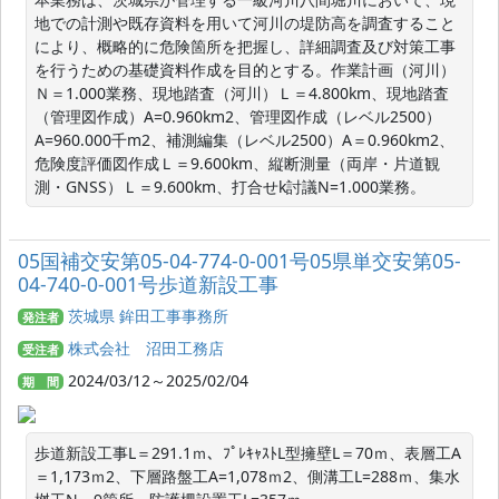
地での計測や既存資料を用いて河川の堤防高を調査すること
により、概略的に危険箇所を把握し、詳細調査及び対策工事
を行うための基礎資料作成を目的とする。作業計画（河川）
Ｎ＝1.000業務、現地踏査（河川）Ｌ＝4.800km、現地踏査
（管理図作成）A=0.960km2、管理図作成（レベル2500）
A=960.000千m2、補測編集（レベル2500）A＝0.960km2、
危険度評価図作成Ｌ＝9.600km、縦断測量（両岸・片道観
測・GNSS）Ｌ＝9.600km、打合せk討議N=1.000業務。
05国補交安第05-04-774-0-001号05県単交安第05-
04-740-0-001号歩道新設工事
茨城県 鉾田工事事務所
発注者
株式会社 沼田工務店
受注者
2024/03/12～2025/02/04
期 間
歩道新設工事L＝291.1ｍ、ﾌﾟﾚｷｬｽﾄL型擁壁L＝70ｍ、表層工A
＝1,173ｍ2、下層路盤工A=1,078ｍ2、側溝工L=288ｍ、集水