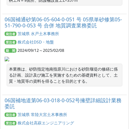
桝工N＝9箇所、防護柵設置工L=357ｍ
06国補通砂第06-05-604-0-051 号 05県単砂修第05-
51-790-0-053 号 合併 地質調査業務委託
茨城県 水戸土木事務所
発注者
株式会社DSD・地盤
受注者
2024/09/12～2025/02/08
期 間
本業務は、砂防指定地南指原川における砂防堰堤の修繕に係
る計画、設計及び施工を実施するための基礎資料として、土
質・地質等の資料を得ることを目的とする。
06国補地道第06-03-018-0-052号擁壁詳細設計業務
委託
茨城県 常陸大宮土木事務所
発注者
株式会社高萩エンジニアリング
受注者