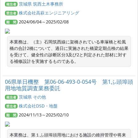
茨城県 筑西土木事務所
発注者
株式会社高萩エンジニアリング
受注者
2024/06/04～2025/02/08
期 間
本業務は、（主）石岡筑西線に架橋されている車塚橋と松風
橋の合計2橋について、過日に実施された橋梁定期点検の結果
を受けて、健全性の診断区分3及び2と判定された部材に対す
る補修設計を実施するものである。
06県単日機整 第06-06-493-0-054号 第1ふ頭埠頭
用地地質調査業務委託
茨城県 その他
発注者
株式会社DSD・地盤
受注者
2024/11/13～2025/02/10
期 間
本業務は、第１ふ頭埠頭用地における施設の維持管理や将来