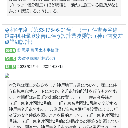
ブロック1個分程度）ほど取壊し、新たに施工する箇所がなじ
みよく接続するようにする。
令和4年度〔第33-I7546-01号〕（一）住吉金谷線
道路利用環境改善に伴う設計業務委託（神戸南交差
点詳細設計）
静岡県 島田土木事務所
発注者
大鐘測量設計株式会社
受注者
2023/02/16～2024/03/15
期 間
本業務は廃止の決定をした神戸地下歩道について、廃止に伴
う自転車代替ルートにおける交差点詳細設計を行うものであ
る。本箇所は吉田町の北部に位置し、（一）住吉金谷線と
（町）東名片岡辻2号線、（町）東名片岡辻3号線が交差する
神戸南交差点である。 歩道及び自転車通行帯設置による歩行
者等の安全確保を図ることを目的として、（町）東名片岡辻3
号線、（町）東名片岡辻2号線の道路改良の実施を計画してい
るため、関連する神戸南交差点の改良（歩行者滞留スペース