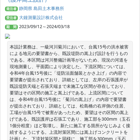
静岡県 島田土木事務所
発注者
大鐘測量設計株式会社
受注者
2023/09/12～2024/03/18
期 間
本設計業務は、一級河川菊川において、台風15号の洪水被害
による地元の要望書から、既設堤防の嵩上げ設計を行うもの
である。本区間は河川整備計画等がないため、現況の河道を
現地測量し、平面図により決定した。下流区間については、
令和4年台風15号後に「堤防法面舗装とかさ上げ」の内容で
要望書が提出されており、詳細としては、左岸の石張護岸が
既設堤防天端と石張天端まで未施工な区間が存在しており、
要望はその区間の施工と嵩上げである。上流区間について
は、令和4年台風15号後に「菊川の嵩上げ」の内容で要望書
が提出されており、詳細としては、松島橋の右岸側の住居、
工場が台風15号で被害があったため、要望はその区間の嵩上
げである。既設護岸は石張工であり、施工部を300mm（玉石
1個分程度）ほど取壊し、新たに施工する箇所がなじみよく接
続するようにする。上流対策区間には嵩上げコンクリートを
計画した。下流対策区間と同様に、施工部を300mm（玉石、