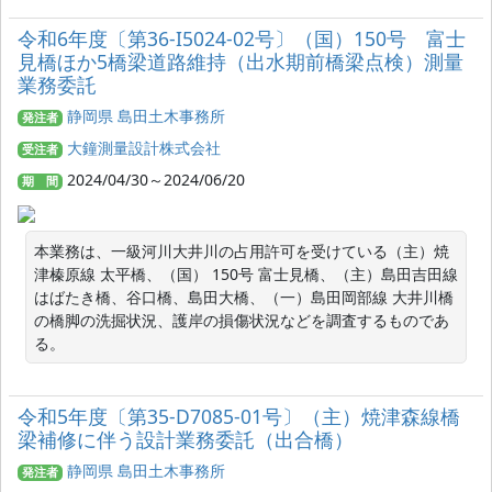
令和6年度〔第36-I5024-02号〕（国）150号 富士
見橋ほか5橋梁道路維持（出水期前橋梁点検）測量
業務委託
静岡県 島田土木事務所
発注者
大鐘測量設計株式会社
受注者
2024/04/30～2024/06/20
期 間
本業務は、一級河川大井川の占用許可を受けている（主）焼
津榛原線 太平橋、（国） 150号 富士見橋、（主）島田吉田線 
はばたき橋、谷口橋、島田大橋、（一）島田岡部線 大井川橋
の橋脚の洗掘状況、護岸の損傷状況などを調査するものであ
る。
令和5年度〔第35-D7085-01号〕（主）焼津森線橋
梁補修に伴う設計業務委託（出合橋）
静岡県 島田土木事務所
発注者