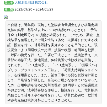
大鐘測量設計株式会社
受注者
2023/09/20～2024/05/29
期 間
出合橋は、過年度に実施した塗膜含有量調査および橋梁定期
点検の結果、基準値以上のPCBが確認されるとともに、予防
保全（判定区分2）の損傷が確認された。このため、調査・点
検結果を整理した上で耐久性能（劣化・破損等）に対する検
証・照査を行い、補修設計を実施することを目的とした。現
況調査により周辺状況の把握、損傷の状態、範囲等を把握、
一般図の復元を行った。主要な工法として、塗装塗替え、支
承部の補修工法、素地調整、伸縮装置で比較検討を実施し、
それぞれ、「Rc-1塗装系」、「Rc-1塗装系」、「循環式ハイ
ブリットブラストシステム工法」、「荷重支持鋼製ジョイン
ト」を採用案とした。また、補修工事に必要な仮設備計画と
して、吊足場を計画した。当初の占用がなされていなかった
ため、占用申請を含めた河川管理者（静岡県）との協議用資
料および河川法申請書類を作成し、協議を行った。電算帳票
業務として補修工事の積算を行った。積算に必要な日数計算
や参考見積は積算資料としてとりまとめた。