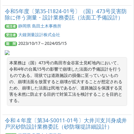
令和5年度〔第35-I1824-01号〕（国）473号災害防
除に伴う測量・設計業務委託（法面工予備設計）
静岡県 島田土木事務所
発注者
大鐘測量設計株式会社
受注者
2023/10/17～2024/05/15
期 間
本業務は（国）473号の島田市金谷富士見町地内において、
令和4年の台風15号の影響で崩壊した法面の予備設計を行う
ものである。現状では道路施設の損傷に至っていないもの
の、崩壊法面を放置すると崩壊が拡大することが想定される
ため、崩壊した法面は民地であるが、道路施設を保護する災
害を未然に防止する目的で対策工法を検討することを目的と
する。
令和４年度〔第34-S0011-01号〕大井川支川身成井
戸沢砂防設計業務委託（砂防堰堤詳細設計）