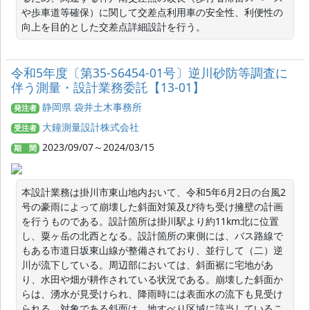
や歩車道等確保）に関して交差点利用車の安全性、利便性の
向上を目的とした交差点詳細設計を行う。
令和5年度〔第35-S6454-01号〕逆川砂防等調査に
伴う測量・設計業務委託【13-01】
静岡県 袋井土木事務所
発注者
大鐘測量設計株式会社
受注者
2023/09/07～2024/03/15
期 間
本設計業務は掛川市東山地内おいて、令和5年6月2日の台風2
号の豪雨によって崩壊した斜面対策及び待ち受け擁壁の計画
を行うものである。設計箇所は掛川駅より約11km北に位置
し、粟ヶ岳の北西となる。設計箇所の東側には、バス路線で
もある市道日坂東山線が整備されており、並行して（二）逆
川が流下している。周辺部においては、斜面裾に宅地があ
り、水田や畑が耕作されている状況である。崩壊した斜面か
らは、湧水が見受けられ、降雨時には表面水の流下も見受け
られる。対象である斜面は、地すべり区域に該当しているこ