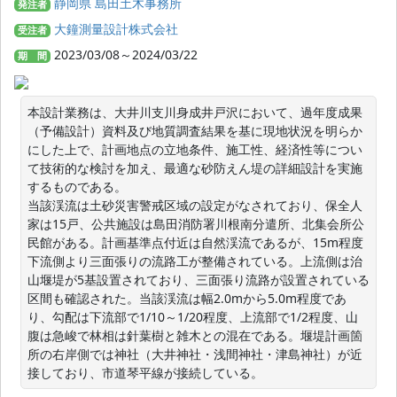
静岡県 島田土木事務所
発注者
大鐘測量設計株式会社
受注者
2023/03/08～2024/03/22
期 間
本設計業務は、大井川支川身成井戸沢において、過年度成果
（予備設計）資料及び地質調査結果を基に現地状況を明らか
にした上で、計画地点の立地条件、施工性、経済性等につい
て技術的な検討を加え、最適な砂防えん堤の詳細設計を実施
するものである。

当該渓流は土砂災害警戒区域の設定がなされており、保全人
家は15戸、公共施設は島田消防署川根南分遣所、北集会所公
民館がある。計画基準点付近は自然渓流であるが、15m程度
下流側より三面張りの流路工が整備されている。上流側は治
山堰堤が5基設置されており、三面張り流路が設置されている
区間も確認された。当該渓流は幅2.0mから5.0m程度であ
り、勾配は下流部で1/10～1/20程度、上流部で1/2程度、山
腹は急峻で林相は針葉樹と雑木との混在である。堰堤計画箇
所の右岸側では神社（大井神社・浅間神社・津島神社）が近
接しており、市道琴平線が接続している。