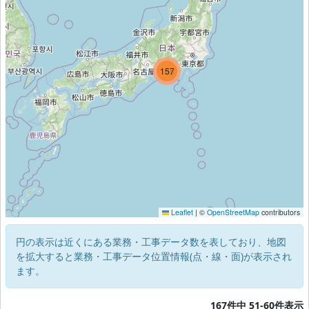
125
157
Leaflet
|
©
OpenStreetMap
contributors
円の表示は近くにある業務・工事データ数を表しており、地図
を拡大すると業務・工事データ位置情報(点・線・面)が表示され
ます。
167件中 51-60件表示