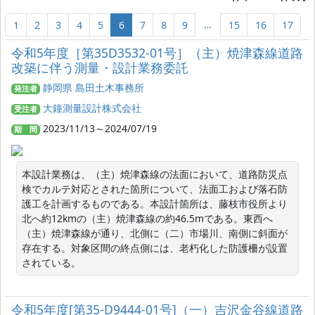
…
1
2
3
4
5
6
7
8
9
15
16
17
令和5年度［第35D3532-01号］（主）焼津森線道路
改築に伴う測量・設計業務委託
静岡県 島田土木事務所
発注者
大鐘測量設計株式会社
受注者
2023/11/13～2024/07/19
期 間
本設計業務は、（主）焼津森線の法面において、道路防災点
検でカルテ対応とされた箇所について、法面工および落石防
護工を計画するものである。本設計箇所は、藤枝市役所より
北へ約12kmの（主）焼津森線の約46.5mである。東西へ
（主）焼津森線が通り、北側に（二）市場川、南側に斜面が
存在する。対象区間の終点側には、老朽化した防護柵が設置
されている。
令和5年度[第35-D9444-01号]（一）吉沢金谷線道路