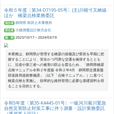
令和５年度〔第34-D7195-05号〕(主)川根寸又峡線
ほか 橋梁点検業務委託
静岡県 島田土木事務所
発注者
大鐘測量設計株式会社
受注者
2023/10/17～2024/03/19
期 間
本業務は、静岡県が管理する橋梁の損傷及び変状を早期に把
握することにより、安全かつ円滑な交通を確保するととも
に、沿道や第三者への被害の防止を図るため、「静岡県橋梁
点検マニュアル令和２年度版 令和２年4月　静岡県交通基盤
部道路局道路整備課」（以下「点検マニュアル」）に基づく
橋梁点検を実施し、効率的な維持管理に必要な基礎資料を得
ることを目的とする。
令和5年度〔第35-K4445-01号〕一級河川菊川緊急
自然災害防止対策工事に伴う測量・設計業務委託
（護岸嵩上設計）