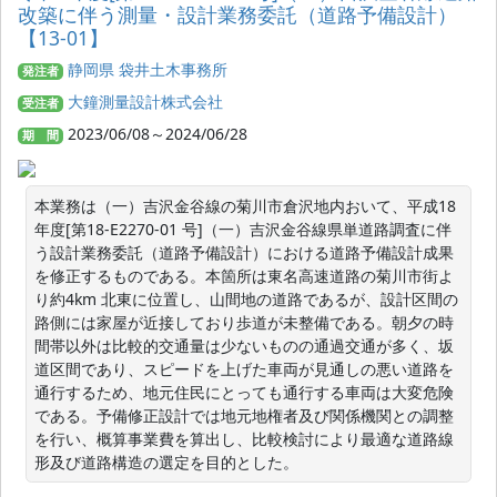
改築に伴う測量・設計業務委託（道路予備設計）
【13-01】
静岡県 袋井土木事務所
発注者
大鐘測量設計株式会社
受注者
2023/06/08～2024/06/28
期 間
本業務は（一）吉沢金谷線の菊川市倉沢地内おいて、平成18 
年度[第18-E2270-01 号]（一）吉沢金谷線県単道路調査に伴
う設計業務委託（道路予備設計）における道路予備設計成果
を修正するものである。本箇所は東名高速道路の菊川市街よ
り約4km 北東に位置し、山間地の道路であるが、設計区間の
路側には家屋が近接しており歩道が未整備である。朝夕の時
間帯以外は比較的交通量は少ないものの通過交通が多く、坂
道区間であり、スピードを上げた車両が見通しの悪い道路を
通行するため、地元住民にとっても通行する車両は大変危険
である。予備修正設計では地元地権者及び関係機関との調整
を行い、概算事業費を算出し、比較検討により最適な道路線
形及び道路構造の選定を目的とした。