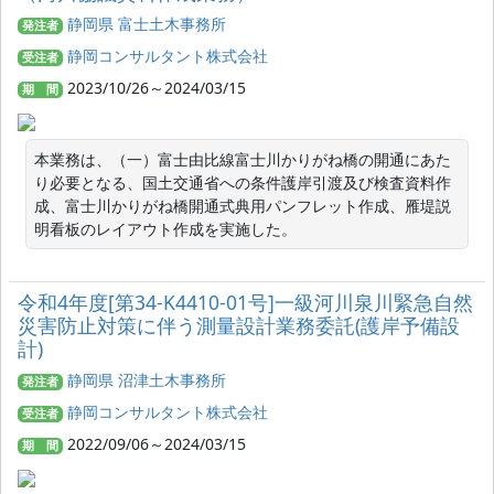
静岡県 富士土木事務所
発注者
静岡コンサルタント株式会社
受注者
2023/10/26～2024/03/15
期 間
本業務は、（一）富士由比線富士川かりがね橋の開通にあた
り必要となる、国土交通省への条件護岸引渡及び検査資料作
成、富士川かりがね橋開通式典用パンフレット作成、雁堤説
明看板のレイアウト作成を実施した。
令和4年度[第34-K4410-01号]一級河川泉川緊急自然
災害防止対策に伴う測量設計業務委託(護岸予備設
計)
静岡県 沼津土木事務所
発注者
静岡コンサルタント株式会社
受注者
2022/09/06～2024/03/15
期 間