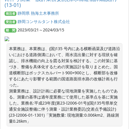
(13-01)
静岡県 熱海土木事務所
発注者
静岡コンサルタント株式会社
受注者
2023/03/21～2024/03/15
期 間
本業務は、本業務は、(国)135 号内にある横断函渠及び道路沿
いにおける道路側溝において、雨水流出量に対する現状を確
認し、排水機能の向上を図る対策を検討する。この対策に基
づき、整備を具体化するための実施設計を取りまとめた。国
道横断部はボックスカルバート900×900とし、横断部を改修
するにあたり影響する範囲の国道路面排水路の改修計画も行
った。

測量業務は、設計計画に必要な現地測量を実施したものであ
る。測量の基準は過年度業務にて使用した基準点を基に実施
した。業務名:平成23年度(第23-I2006-01号)(国)135号県単交
通安全施設整備に伴う測量・設計業務委託(交差点予備設計)
(23-I2006-01-1301)「実施数量: 現地測量:0.006km2、路線測
量0.26km」