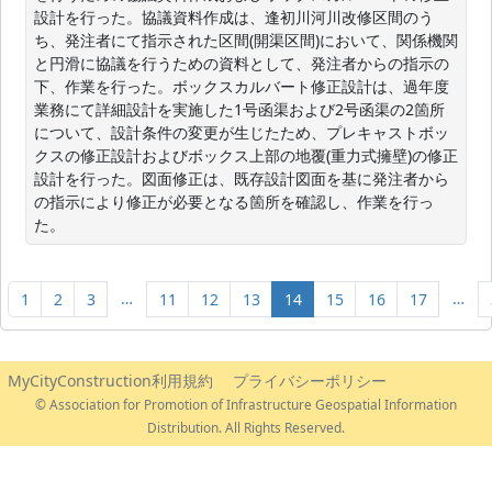
設計を行った。協議資料作成は、逢初川河川改修区間のう
ち、発注者にて指示された区間(開渠区間)において、関係機関
と円滑に協議を行うための資料として、発注者からの指示の
下、作業を行った。ボックスカルバート修正設計は、過年度
業務にて詳細設計を実施した1号函渠および2号函渠の2箇所
について、設計条件の変更が生じたため、プレキャストボッ
クスの修正設計およびボックス上部の地覆(重力式擁壁)の修正
設計を行った。図面修正は、既存設計図面を基に発注者から
の指示により修正が必要となる箇所を確認し、作業を行っ
た。
…
…
1
2
3
11
12
13
14
15
16
17
MyCityConstruction利用規約
プライバシーポリシー
© Association for Promotion of Infrastructure Geospatial Information
Distribution. All Rights Reserved.