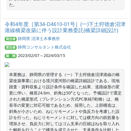
た。
令和4年度［第34-D4610-01号］(一)下土狩徳倉沼津
港線橋梁改築に伴う設計業務委託(橋梁詳細設計)
静岡県 沼津土木事務所
発注者
静岡コンサルタント株式会社
受注者
2023/02/07～2024/03/15
期 間
本業務は、静岡県の管理する（一）下土狩徳倉沼津港線の橋
梁改築事業における境川渡河部の橋梁詳細設計である。現地
踏査・資料収集より設計条件を確認した結果、道路線形の変
更に伴い、橋長24.6m、斜角は50°となった。予備設計で選定
された橋梁形式（プレテンション方式PC単純T桁橋）は、橋
長等の変更に対応可能であるため、採用した。上部構造は、
斜角が小さいため、ねじりモーメントや負反力を考慮した設
計を行った。ねじりモーメントに対しては横方向の鉄筋量を
増加させ、負反力に対してはゴム支承の圧縮ばねを取り入れ
た解析を行うことで構造を成立させた。支承条件を比較した