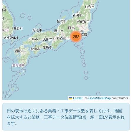
321
252
Leaflet
|
©
OpenStreetMap
contributors
円の表示は近くにある業務・工事データ数を表しており、地図
を拡大すると業務・工事データ位置情報(点・線・面)が表示され
ます。