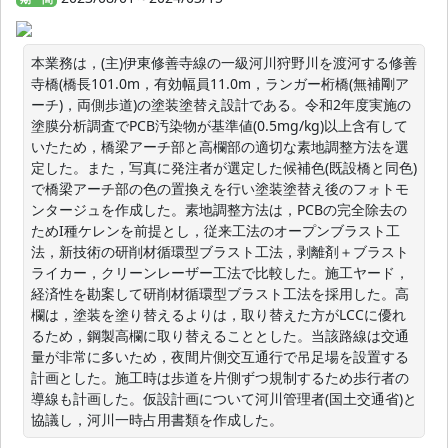
本業務は，(主)伊東修善寺線の一級河川狩野川を渡河する修善
寺橋(橋長101.0m，有効幅員11.0m，ランガー桁橋(無補剛ア
ーチ)，両側歩道)の塗装塗替え設計である。令和2年度実施の
塗膜分析調査でPCB汚染物が基準値(0.5mg/kg)以上含有して
いたため，橋梁アーチ部と高欄部の適切な素地調整方法を選
定した。また，写真に発注者が選定した候補色(既設橋と同色)
で橋梁アーチ部の色の置換えを行い塗装塗替え後のフォトモ
ンタージュを作成した。素地調整方法は，PCBの完全除去の
ためI種ケレンを前提とし，従来工法のオープンブラスト工
法，新技術の研削材循環型ブラスト工法，剥離剤＋ブラスト
ライカー，クリーンレーザー工法で比較した。施工ヤード，
経済性を勘案して研削材循環型ブラスト工法を採用した。高
欄は，塗装を塗り替えるよりは，取り替えた方がLCCに優れ
るため，鋼製高欄に取り替えることとした。当該路線は交通
量が非常に多いため，夜間片側交互通行で吊足場を設置する
計画とした。施工時は歩道を片側ずつ規制するため歩行者の
導線も計画した。仮設計画について河川管理者(国土交通省)と
協議し，河川一時占用書類を作成した。