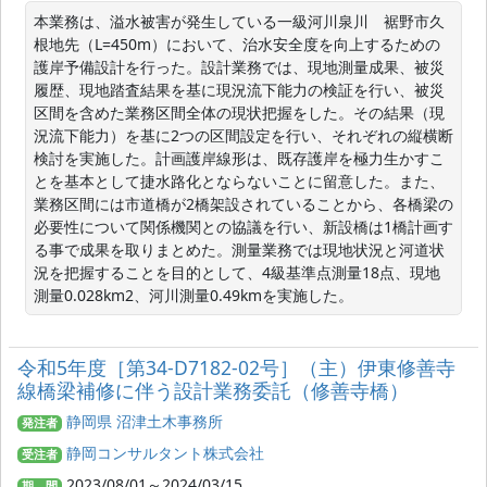
本業務は、溢水被害が発生している一級河川泉川　裾野市久
根地先（L=450m）において、治水安全度を向上するための
護岸予備設計を行った。設計業務では、現地測量成果、被災
履歴、現地踏査結果を基に現況流下能力の検証を行い、被災
区間を含めた業務区間全体の現状把握をした。その結果（現
況流下能力）を基に2つの区間設定を行い、それぞれの縦横断
検討を実施した。計画護岸線形は、既存護岸を極力生かすこ
とを基本として捷水路化とならないことに留意した。また、
業務区間には市道橋が2橋架設されていることから、各橋梁の
必要性について関係機関との協議を行い、新設橋は1橋計画す
る事で成果を取りまとめた。測量業務では現地状況と河道状
況を把握することを目的として、4級基準点測量18点、現地
測量0.028km2、河川測量0.49kmを実施した。
令和5年度［第34-D7182-02号］（主）伊東修善寺
線橋梁補修に伴う設計業務委託（修善寺橋）
静岡県 沼津土木事務所
発注者
静岡コンサルタント株式会社
受注者
2023/08/01～2024/03/15
期 間