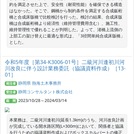
約を満足させた上で、安全性（耐荷性能）を確保できる構造
はなかった。そこで、鋼橋から制約条件を満足する合成鈑桁
橋と合成床版橋で比較検討を行った。検討の結果、合成床版
橋は合成鈑桁橋より経済性（維持管理費用含む）、施工性、
維持管理性で優れることが判明した。よって、渚橋上流側の
上部工の架け替えに最適な形式は、「3径間単純合成床版橋」
とした。
令和5年度［第34-K3006-01号］二級河川逢初川河
川改良に伴う設計業務委託（協議資料作成）［13-
01］
静岡県 熱海土木事務所
発注者
静岡コンサルタント株式会社
受注者
2023/10/28～2024/03/14
期 間
本業務は、二級河川逢初川(延長1.3km)のうち、河川改良計画
が完成している開水路区間(L=300m)において、関係者と協議
を行うための協議資料作成およびボックスカルバートの修正