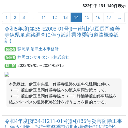
322件中 131-140件表示
…
…
1
2
3
11
12
13
14
15
16
17
令和5年度[第35-E2003-01号](一)韮山伊豆長岡修善
寺線県単道路調査に伴う設計業務委託(道路概略設
計)
静岡県 沼津土木事務所
発注者
静岡コンサルタント株式会社
受注者
2023/09/05～2024/03/15
期 間
本業務は、伊豆中央道・修善寺道路の無料化延期に伴い、
（一）韮山伊豆長岡修善寺線への流入車両対策として、
（一）韮山伊豆長岡修善寺線と（一）静浦港韮山停車場線を
結ぶバイパスの道路概略設計を行うことを目的とする。
令和4年度[第34-I1211-01号](国)135号災害防除工事
に伴う測量・設計業務委託(排水構造物詳細設計)