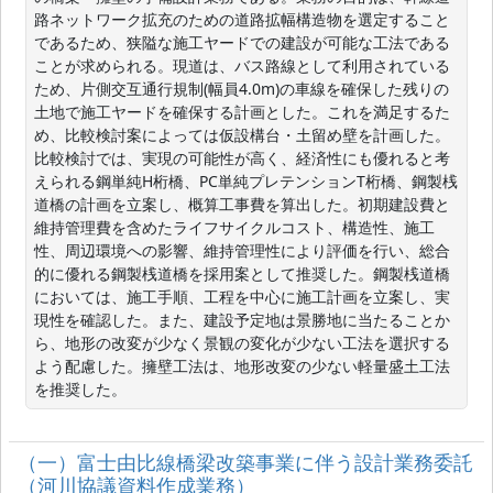
路ネットワーク拡充のための道路拡幅構造物を選定すること
であるため、狭隘な施工ヤードでの建設が可能な工法である
ことが求められる。現道は、バス路線として利用されている
ため、片側交互通行規制(幅員4.0m)の車線を確保した残りの
土地で施工ヤードを確保する計画とした。これを満足するた
め、比較検討案によっては仮設構台・土留め壁を計画した。
比較検討では、実現の可能性が高く、経済性にも優れると考
えられる鋼単純H桁橋、PC単純プレテンションT桁橋、鋼製桟
道橋の計画を立案し、概算工事費を算出した。初期建設費と
維持管理費を含めたライフサイクルコスト、構造性、施工
性、周辺環境への影響、維持管理性により評価を行い、総合
的に優れる鋼製桟道橋を採用案として推奨した。鋼製桟道橋
においては、施工手順、工程を中心に施工計画を立案し、実
現性を確認した。また、建設予定地は景勝地に当たることか
ら、地形の改変が少なく景観の変化が少ない工法を選択する
よう配慮した。擁壁工法は、地形改変の少ない軽量盛土工法
を推奨した。
（一）富士由比線橋梁改築事業に伴う設計業務委託
（河川協議資料作成業務）