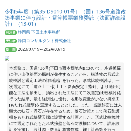
令和5年度［第35‐D9010‐01号］（国）136号道路改
築事業に伴う設計・電算帳票業務委託（法面詳細設
計）（13‐01）
静岡県 下田土木事務所
発注者
静岡コンサルタント株式会社
受注者
2023/07/19～2024/03/15
期 間
本業務は、国道136号(下田市西本郷地内)において、歩道拡幅
に伴い山側斜面の掘削が発生することから、構造物の形式比
較検討と選定工法の詳細設計を行った。形式比較検討は、一
次選定にて「道路土工-切土工・斜面安定工指針」より適用可
能な工法を抽出し、抽出された工法にて二次選定(比較検討)を
行った結果、最も経済性に優れ、地形改変量が少ない擁壁工
(もたれ式擁壁)を選定することとした。また、当該斜面には人
頭大の転石・浮石が存在するため、落石対策として落石防護
柵をもたれ式擁壁天端に設置する計画とした。形式比較検討
にて選定されたもたれ式擁壁と落石防護柵について、詳細設
計を実施し、設計図・数量計算書作成、施工計画等を行っ