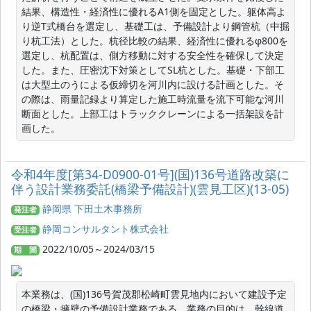
結果、構造性・経済性に優れるA1側を固定とした。躯体高よ
り逆T式橋台を選定し、基礎工は、予備設計より鋼管杭（中掘
り杭工法）とした。杭径比較の結果、経済性に優れるφ800を
選定し、杭配置は、側方移動に対する安全性を確保して決定
した。また、圧密沈下対策としてSL杭とした。基礎・下部工
は大型土のうによる仮締切を河川内に設ける計画とした。そ
の際は、雨量記録より算定した施工時流量を流下可能な河川
断面とした。上部工はトラッククレーンによる一括架設を計
画した。
令和4年度[第34-D0900-01号](国)136号道路改築に
伴う設計業務委託(橋梁予備設計)(雲見工区)(13-05)
静岡県 下田土木事務所
発注者
静岡コンサルタント株式会社
受注者
2022/10/05～2024/03/15
期 間
本業務は、(国)136号賀茂郡松崎町雲見地内において建設予定
の橋梁・擁壁の予備設計業務である。業務の目的は、幹線道