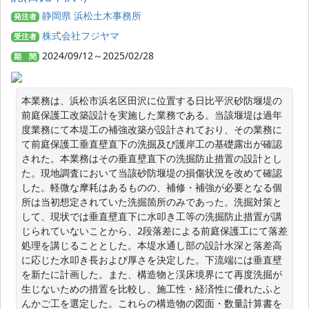
静岡県 浜松土木事務所
発注者
株式会社フジヤマ
受注者
2024/09/12～2025/02/28
期 間
本業務は、浜松市浜名区田沢に位置する日比平沢砂防堰堤の
前庭保護工改築設計を実施した業務である。当該堰堤は過年
度業務にて本堤工の補強改築が設計されており、その業務に
て前庭保護工垂直壁直下の洗掘及び護岸工の基礎露出が確認
された。本業務はその垂直壁直下の洗掘防止措置の設計とし
た。現地調査において当該砂防堰堤の損傷状況を改めて確認
した。軽微な摩耗はあるものの、補修・補強が必要となる個
所は当初想定されていた洗掘箇所のみであった。洗掘対策と
して、現状では垂直壁直下に水叩き工等の洗掘防止措置が講
じられていないことから、2段落差による前庭保護工にて落差
処理を講じることとした。本堤水通し部の設計水深と落差高
に応じた水叩き長および厚さを決定した。下流端には垂直壁
を新たに計画した。また、構造物と渓床境界にて再度洗掘が
生じないための措置を比較し、施工性・経済性に優れたふと
んかご工を選定した。これらの構造物の図面・数量計算書を