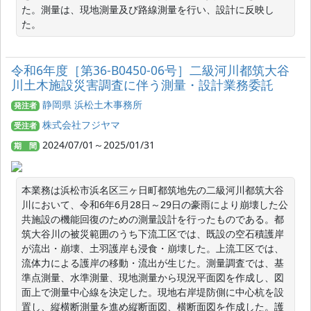
た。測量は、現地測量及び路線測量を行い、設計に反映し
た。
令和6年度［第36-B0450-06号］二級河川都筑大谷
川土木施設災害調査に伴う測量・設計業務委託
静岡県 浜松土木事務所
発注者
株式会社フジヤマ
受注者
2024/07/01～2025/01/31
期 間
本業務は浜松市浜名区三ヶ日町都筑地先の二級河川都筑大谷
川において、令和6年6月28日～29日の豪雨により崩壊した公
共施設の機能回復のための測量設計を行ったものである。都
筑大谷川の被災範囲のうち下流工区では、既設の空石積護岸
が流出・崩壊、土羽護岸も浸食・崩壊した。上流工区では、
流体力による護岸の移動・流出が生じた。測量調査では、基
準点測量、水準測量、現地測量から現況平面図を作成し、図
面上で測量中心線を決定した。現地右岸堤防側に中心杭を設
置し、縦横断測量を進め縦断面図、横断面図を作成した。護