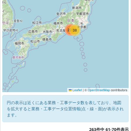
239
271
38
Leaflet
|
©
OpenStreetMap
contributors
円の表示は近くにある業務・工事データ数を表しており、地図
を拡大すると業務・工事データ位置情報(点・線・面)が表示され
ます。
263件中 61-70件表示