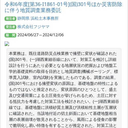
令和6年度[第36-I1861-01号](国)301号ほか災害防除
に伴う地質調査業務委託
静岡県 浜松土木事務所
発注者
株式会社フジヤマ
受注者
2024/06/27～2024/12/06
期 間
本業務は、既往道路防災点検業務で擁壁に変状が確認された
(国)301号、(一)湖西東細谷線において、対策工を検討し詳細
設計を行うにあたり必要となる地層状況の把握および地盤工
学的基礎資料の取得を目的とし地質調査(機械ボーリング、標
準貫入試験、室内試験)を実施したものである。調査の結果、
(国)301号における擁壁変状の原因は、基礎地盤の特性による
ものではないと推定された。変状原因のひとつとして、盛土
及び交通荷重による土圧発生が挙げられるため、土圧に対す
る抵抗力を考慮した対策工法を検討されたい。(一)湖西東細谷
線では、基礎地盤に洪積砂質土層及び洪積粘性土層が互層状
に確認された。当該地付近の切土斜面において基礎地盤相当
層の表層崩壊が散見されることから、風雨による侵食の影響
で脆弱化し易い特徴を有することが推定された。対策工法と