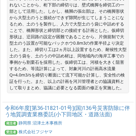
れないことから、桁下部の締切りは、壁式橋脚を締切工の一
部として活用した。しかし、橋脚の張出部は、その橋脚形状
から大型土のうと接続ができず隙間が生じてしまうことにな
るため、土のうを製作し、人力で大型土のう袋に中詰めする
ことで、橋脚形状と締切部との接続する計画とした。仮締切
形状は、迂回路の設定が困難であることから、片側規制で大
型土のう設置が可能なバックホウ0.8m3の作業半径より決定
した。また、締切り工は2ヵ月以上設置するため、耐候性大型
土のう袋を、土のうの中詰め材は、同地域内の海岸工事での
事例から割栗石を採用した。仮締切工は、河積を大きく阻害
するため、等流計算によって、対象河川の計画高水流量
Q=4.0m3/sを締切り断面にて流下可能か計算し、安全性の検
証を行った。また、以上の計画を河川管理者との協議資料と
して取りまとめ、協議に必要となる図面の修正を実施した。
令和6年度[第36-I1821-01号](国)136号災害防除に伴
う地質調査業務委託(小下田地区・道路法面)
静岡県 沼津土木事務所
発注者
株式会社フジヤマ
受注者