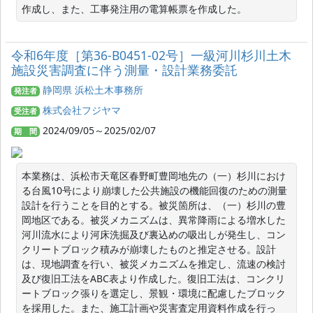
作成し、また、工事発注用の電算帳票を作成した。
令和6年度［第36-B0451-02号］一級河川杉川土木
施設災害調査に伴う測量・設計業務委託
静岡県 浜松土木事務所
発注者
株式会社フジヤマ
受注者
2024/09/05～2025/02/07
期 間
本業務は、浜松市天竜区春野町豊岡地先の（一）杉川におけ
る台風10号により崩壊した公共施設の機能回復のための測量
設計を行うことを目的とする。被災箇所は、（一）杉川の豊
岡地区である。被災メカニズムは、異常降雨による増水した
河川流水により河床洗掘及び裏込めの吸出しが発生し、コン
クリートブロック積みが崩壊したものと推定させる。設計
は、現地調査を行い、被災メカニズムを推定し、流速の検討
及び復旧工法をABC表より作成した。復旧工法は、コンクリ
ートブロック張りを選定し、景観・環境に配慮したブロック
を採用した。また、施工計画や災害査定用資料作成を行っ