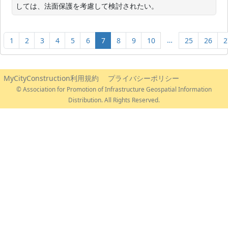
しては、法面保護を考慮して検討されたい。
…
1
2
3
4
5
6
7
8
9
10
25
26
2
MyCityConstruction利用規約
プライバシーポリシー
© Association for Promotion of Infrastructure Geospatial Information
Distribution. All Rights Reserved.