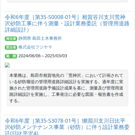
令和6年度［第35-S0008-01号］相賀谷川支川荒神
沢砂防工事に伴う測量・設計業務委託（管理用道路
詳細設計）
静岡県 島田土木事務所
発注者
株式会社フジヤマ
受注者
2024/06/06～2025/03/03
期 間
本業務は、島田市相賀地先の「荒神沢」において計画されて
いる砂防堰堤の管理用道路詳細設計を実施する。過年度に実
施された管理用道路予備設計成果を基に、測量及び管理用道
路詳細設計を実施し、工事発注に必要な図面・報告書を作成
する。
令和6年度［第35‐S3078‐01号］獺淵川支川日比平
沢砂防メンテナンス事業（砂防）に伴う設計業務委
託(日比平沢4)