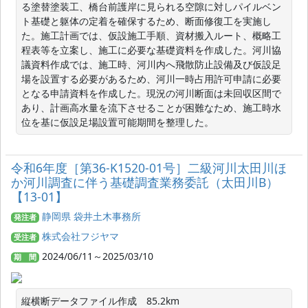
る塗替塗装工、橋台前護岸に見られる空隙に対しパイルベン
ト基礎と躯体の定着を確保するため、断面修復工を実施し
た。施工計画では、仮設施工手順、資材搬入ルート、概略工
程表等を立案し、施工に必要な基礎資料を作成した。河川協
議資料作成では、施工時、河川内へ飛散防止設備及び仮設足
場を設置する必要があるため、河川一時占用許可申請に必要
となる申請資料を作成した。現況の河川断面は未回収区間で
あり、計画高水量を流下させることが困難なため、施工時水
位を基に仮設足場設置可能期間を整理した。
令和6年度［第36-K1520-01号］二級河川太田川ほ
か河川調査に伴う基礎調査業務委託（太田川B）
【13-01】
静岡県 袋井土木事務所
発注者
株式会社フジヤマ
受注者
2024/06/11～2025/03/10
期 間
縦横断データファイル作成　85.2km