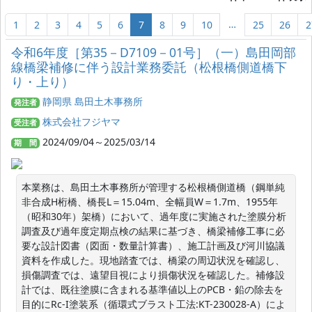
…
1
2
3
4
5
6
7
8
9
10
25
26
2
令和6年度［第35－D7109－01号］（一）島田岡部
線橋梁補修に伴う設計業務委託（松根橋側道橋下
り・上り）
静岡県 島田土木事務所
発注者
株式会社フジヤマ
受注者
2024/09/04～2025/03/14
期 間
本業務は、島田土木事務所が管理する松根橋側道橋（鋼単純
非合成H桁橋、橋長L＝15.04m、全幅員W＝1.7m、1955年
（昭和30年）架橋）において、過年度に実施された塗膜分析
調査及び過年度定期点検の結果に基づき、橋梁補修工事に必
要な設計図書（図面・数量計算書）、施工計画及び河川協議
資料を作成した。現地踏査では、橋梁の周辺状況を確認し、
損傷調査では、遠望目視により損傷状況を確認した。補修設
計では、既往塗膜に含まれる基準値以上のPCB・鉛の除去を
目的にRc-I塗装系（循環式ブラスト工法:KT-230028-A）によ