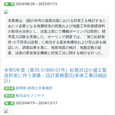
2024/08/28～2025/01/15
期 間
本業務は、(国)136号の道路法面における対策工を検討するに
あたり必要となる地層状況の把握および地盤工学的基礎資料
の取得を目的とし、法面上部にて機械ボーリング(2箇所)、標
準貫入試験を実施した。ボーリング調査では、「第三紀鮮新
世-小下田安山岩類」に相当する凝灰角礫岩および安山岩を確
認した。調査結果を基に、地形地質の検討、地盤定数の提
案、法面の変状発生機構と対策工法に関する検討を行った。
令和5年度［第35-S1800-01号］杉尾沢ほか盛土緊
急対策に伴う測量・設計業務委託(本体工事詳細設
計)
静岡県 静岡土木事務所
発注者
株式会社フジヤマ
受注者
2023/04/19～2024/12/17
期 間