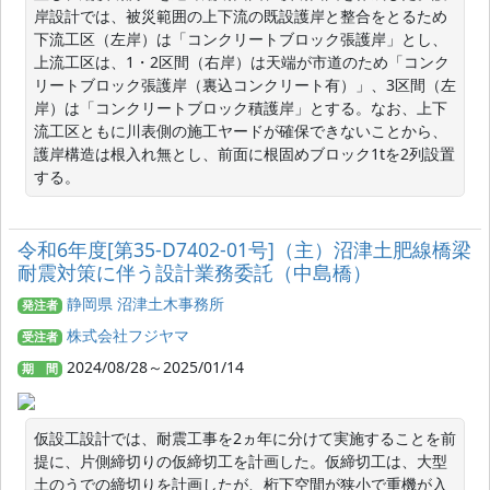
岸設計では、被災範囲の上下流の既設護岸と整合をとるため
下流工区（左岸）は「コンクリートブロック張護岸」とし、
上流工区は、1・2区間（右岸）は天端が市道のため「コンク
リートブロック張護岸（裏込コンクリート有）」、3区間（左
岸）は「コンクリートブロック積護岸」とする。なお、上下
流工区ともに川表側の施工ヤードが確保できないことから、
護岸構造は根入れ無とし、前面に根固めブロック1tを2列設置
する。
令和6年度[第35-D7402-01号]（主）沼津土肥線橋梁
耐震対策に伴う設計業務委託（中島橋）
静岡県 沼津土木事務所
発注者
株式会社フジヤマ
受注者
2024/08/28～2025/01/14
期 間
仮設工設計では、耐震工事を2ヵ年に分けて実施することを前
提に、片側締切りの仮締切工を計画した。仮締切工は、大型
土のうでの締切りを計画したが、桁下空間が狭小で重機が入