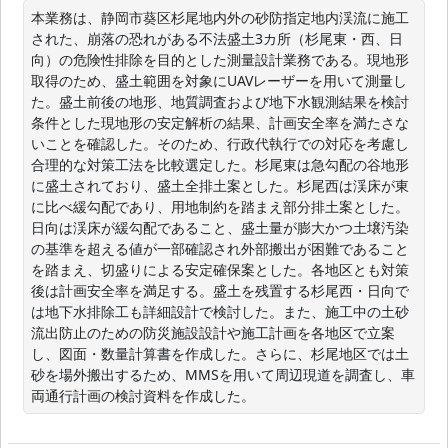
本業務は、静岡市葵区杉尾地内外の砂防指定地内渓流に施工
された、崩落の恐れがある不法盛土3カ所（杉尾東・西、日
向）の危険性排除を目的とした測量設計業務である。現地形
取得のため、盛土範囲を対象にUAVレーザーを用いて測量し
た。盛土前後の地形、地質調査および地下水観測結果を検討
条件とした現地形の安定解析の結果、計画安全率を満たさな
いことを確認した。そのため、行政代執行での対応を考慮し
合理的な対策工法を比較選定した。杉尾東は急勾配の谷地形
に盛土されており、盛土全排土案とした。杉尾西は渓床が東
に比べ緩勾配であり、用地制約を踏まえ部分排土案とした。
日向は渓床が緩勾配であること、盛土量が膨大かつ土壌汚染
の基準を超える値が一部確認され外部搬出が困難であること
を踏まえ、切盛りによる安定確保案とした。各地区とも対策
後は計画安全率を満足する。盛土を残置する杉尾西・日向で
は地下水排除工も詳細設計で検討した。また、施工中の土砂
流出防止のための防災施設設計や施工計画を各地区で立案
し、図面・数量計算書を作成した。さらに、杉尾地区では土
砂を場外搬出するため、MMSを用いて周辺現道を調査し、車
両通行計画の検討資料を作成した。