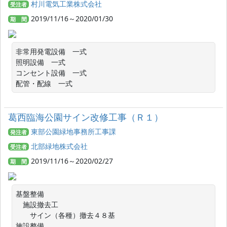
村川電気工業株式会社
受注者
2019/11/16～2020/01/30
期 間
非常用発電設備　一式

照明設備　一式

コンセント設備　一式

配管・配線　一式
葛西臨海公園サイン改修工事（Ｒ１）
東部公園緑地事務所工事課
発注者
北部緑地株式会社
受注者
2019/11/16～2020/02/27
期 間
基盤整備

　施設撤去工

　　サイン（各種）撤去４８基

施設整備
