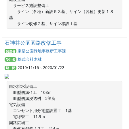
　サービス施設整備工

　　サイン（各種）新設５３基、サイン（各種）更新１８
基、

　　サイン改修２基、サイン移設１基　
石神井公園園路改修工事
東部公園緑地事務所工事課
発注者
株式会社木林
受注者
2019/11/16～2020/01/22
期 間
雨水排水設備工

　皿型側溝-1工　108ｍ

　皿型側溝浸透桝　5箇所

電気設備工

　コンセント用分電盤設置工　1基

　電線管工　11.9ｍ

園路広場工

　自然石舗装-1,2工　414ｍ
