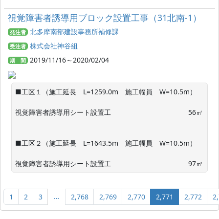
視覚障害者誘導用ブロック設置工事（31北南-1）
北多摩南部建設事務所補修課
発注者
株式会社神谷組
受注者
2019/11/16～2020/02/04
期 間
■工区１（施工延長　L=1259.0m　施工幅員　W=10.5m）

視覚障害者誘導用シート設置工　　　　　　　　　　　 56㎡

■工区２（施工延長　L=1643.5m　施工幅員　W=10.5m）

視覚障害者誘導用シート設置工　　　　　　　　　　　 97㎡
…
1
2
3
2,768
2,769
2,770
2,771
2,772
2