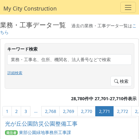
My City Construction
業務・工事データ一覧
過去の業務・工事データ一覧は
こ
ちら
キーワード検索
詳細検索
検索
28,780件中 27,701-27,710件表示
…
1
2
3
2,768
2,769
2,770
2,771
2,772
2
光が丘公園防災公園整備工事
東部公園緑地事務所工事課
発注者