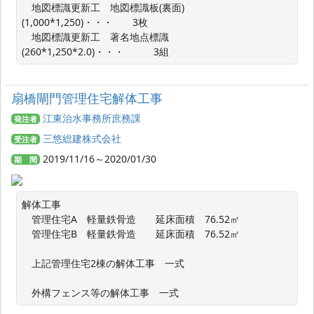
　地図標識更新工　地図標識板(裏面)
(1,000*1,250)・・・　　3枚

　地図標識更新工　著名地点標識
(260*1,250*2.0)・・・　　　3組
扇橋閘門管理住宅解体工事
江東治水事務所庶務課
発注者
三悠総建株式会社
受注者
2019/11/16～2020/01/30
期 間
解体工事

　管理住宅A　軽量鉄骨造　　延床面積　76.52㎡

　管理住宅B　軽量鉄骨造　　延床面積　76.52㎡

　上記管理住宅2棟の解体工事　一式

　外構フェンス等の解体工事　一式