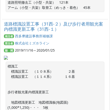
道路照明撤去工（小型・共架）　121本

アーム（小型・共架）取替工（めっき・着色）　45本
道路標識設置工事（31西-２）及び歩行者用観光案
内標識更新工事（31西-１）
西多摩建設事務所補修課
発注者
株式会社ミズホライン
受注者
2019/11/16～2020/01/25
期 間
標識工

　標識設置工 　（１０８系）　 　　　２基

　標識設置工　 （１１４系） 　　　１６基

歩行者観光案内標識更新工

　地図標識更新工　地図標識板(地図面)
(1,000*1,250)・・・　5枚
