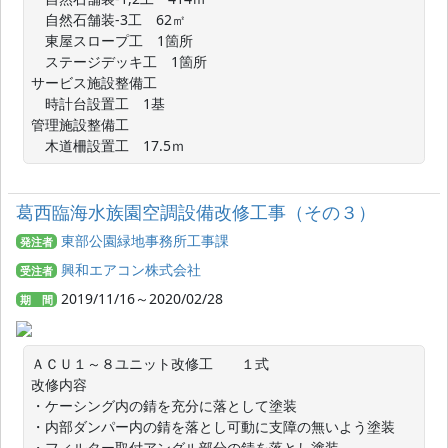
　自然石舗装-3工　62㎡

　東屋スロープ工　1箇所

　ステージデッキ工　1箇所

サービス施設整備工

　時計台設置工　1基

管理施設整備工

　木道柵設置工　17.5ｍ
葛西臨海水族園空調設備改修工事（その３）
東部公園緑地事務所工事課
発注者
興和エアコン株式会社
受注者
2019/11/16～2020/02/28
期 間
ＡＣＵ１～８ユニット改修工　　１式

改修内容

・ケーシング内の錆を充分に落として塗装

・内部ダンパー内の錆を落とし可動に支障の無いよう塗装

・フィルター取付アングル部分の錆を落とし塗装
