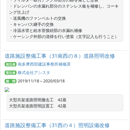
・ドレンパンの水漏れ部分のステンレス板を補修し、コーキ
ング仕上げ

・送風機のファンベルトの交換

・キャンバス継手の交換

・冷温水管と給水管接続部の水漏れ補修

・ケーシング外部の清掃を行い塗装（文字記入も行うこと）
道路施設整備工事（31南西の８）道路照明改修
南多摩西部建設事務所補修課
発注者
株式会社アシスタ
受注者
2019/11/18～2020/03/18
期 間
大型共架道路照明撤去工　42基

大型共架道路照明設置工　42基
道路施設整備工事（31西の４）照明設備改修