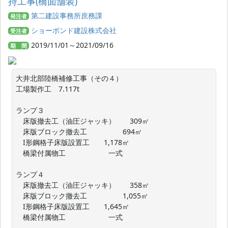
持工事(橋面舗装)
第二建設事務所庶務課
発注者
ショーボンド建設株式会社
受注者
2019/11/01～2021/09/16
期 間
大井北部陸橋補修工事（その４）

工場製作工　7.117t

ランプ３

　床版撤去工（油圧ジャッキ）　　309㎡

　床版ブロック撤去工　　　　　694㎡

　I形鋼格子床版設置工　　1,178㎡

　橋梁付属物工　　　　　　一式

ランプ４

　床版撤去工（油圧ジャッキ）　　358㎡

　床版ブロック撤去工　　　　　1,055㎡

　I形鋼格子床版設置工　　1,645㎡

　橋梁付属物工　　　　　　一式
