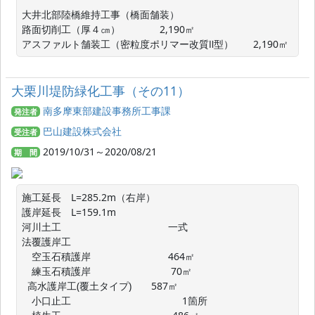
大井北部陸橋維持工事（橋面舗装）

路面切削工（厚４㎝）　　　　2,190㎡

アスファルト舗装工（密粒度ポリマー改質Ⅱ型）　　2,190㎡
大栗川堤防緑化工事（その11）
南多摩東部建設事務所工事課
発注者
巴山建設株式会社
受注者
2019/10/31～2020/08/21
期 間
施工延長　L=285.2m（右岸）

護岸延長　L=159.1m

河川土工　　　　　　　　　　   一式

法覆護岸工　　　　　　　　　

　空玉石積護岸　　　　　　　   464㎡

　練玉石積護岸　　　　　　　    70㎡

  高水護岸工(覆土タイプ)       587㎡

　小口止工　　　　　　　　　　　 1箇所
