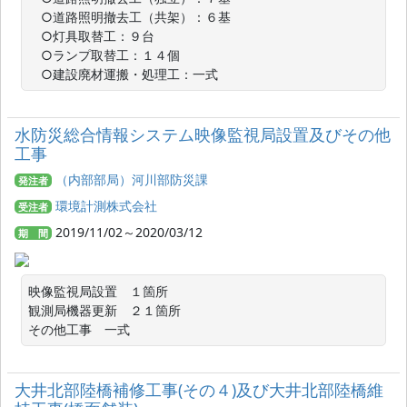
　○道路照明撤去工（共架）：６基

　○灯具取替工：９台

　○ランプ取替工：１４個

　○建設廃材運搬・処理工：一式
水防災総合情報システム映像監視局設置及びその他
工事
（内部部局）河川部防災課
発注者
環境計測株式会社
受注者
2019/11/02～2020/03/12
期 間
映像監視局設置　１箇所

観測局機器更新　２１箇所

その他工事　一式
大井北部陸橋補修工事(その４)及び大井北部陸橋維