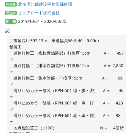
北多摩北部建設事務所補修課
発注者
ピュアロード株式会社
受注者
2019/10/31～2020/03/25
期 間
工事延長L=392.13m　車道幅員W=8.40～9.00m

舗装工

　道路打換工（密粒度舗装部）打換厚15cm　　　Ａ＝　 497
㎡

　道路打換工（排水性舗装部）打換厚15cm　　　Ａ＝ 2,850
㎡

　道路打換工（集水管部）打換厚15cm　 　 　　Ａ＝　　66
㎡

　滑り止めカラー舗装（RPN-501 緑・歩・密）　Ａ＝　　46
㎡

　滑り止めカラー舗装（RPN-601 緑・車・排）　Ａ＝　 428
㎡

　滑り止めカラー舗装（RPN-601 赤・車・排）　Ａ＝　 98
㎡

　地点標設置工（φ100）　　　　　　　　　　 Ｎ＝　 4箇所
