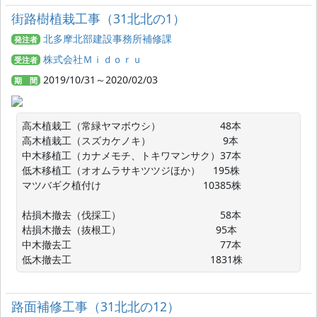
街路樹植栽工事（31北北の1）
北多摩北部建設事務所補修課
発注者
株式会社Ｍｉｄｏｒｕ
受注者
2019/10/31～2020/02/03
期 間
高木植栽工（常緑ヤマボウシ）　　　　　　48本　

高木植栽工（スズカケノキ）　　　　　　　 9本

中木移植工（カナメモチ、トキワマンサク）37本　　　　　

低木移植工（オオムラサキツツジほか）　 195株

マツバギク植付け　　　　　　　　　 　10385株　

枯損木撤去（伐採工）　　　　　　　　　　58本

枯損木撤去（抜根工）　　　　　　　　　  95本

中木撤去工　　　　　　　　　　　　　　　77本　　　　　

低木撤去工　　　　　　　　　　　　　　1831株
路面補修工事（31北北の12）