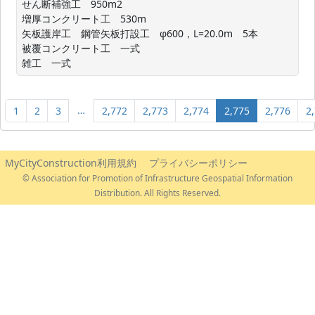
せん断補強工　950m2

増厚コンクリート工　530m

矢板護岸工　鋼管矢板打設工　φ600，L=20.0m　5本

被覆コンクリート工　一式

雑工　一式
…
1
2
3
2,772
2,773
2,774
2,775
2,776
2
MyCityConstruction利用規約
プライバシーポリシー
© Association for Promotion of Infrastructure Geospatial Information
Distribution. All Rights Reserved.