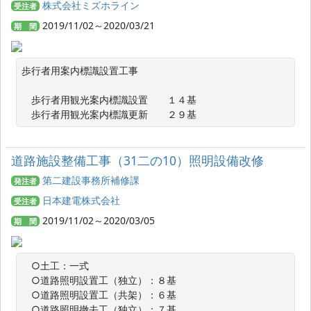
株式会社ミズホライン
受注者
2019/11/02～2020/03/21
期 間
歩行者用案内標識設置工事

　歩行者用観光案内標識設置　　１４基

　歩行者用観光案内標識更新　　２９基
道路施設整備工事（31二の10）照明設備改修
第二建設事務所補修課
発注者
日本建電株式会社
受注者
2019/11/02～2020/03/05
期 間
　○土工：一式

　○道路照明設置工（独立）：８基

　○道路照明設置工（共架）：６基

　○道路照明撤去工（独立）：７基
