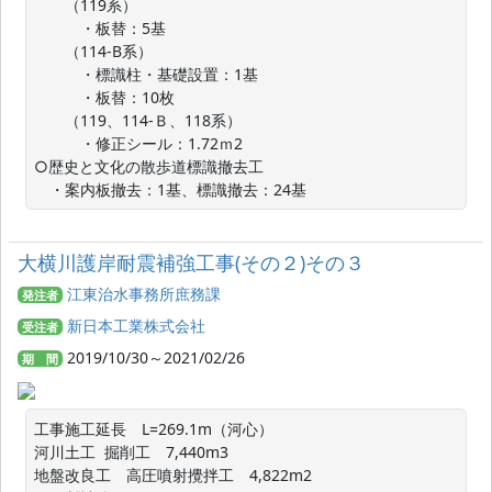
　　（119系）

　　　・板替：5基

　　（114-B系）

　　　・標識柱・基礎設置：1基　

　　　・板替：10枚

　　（119、114-Ｂ、118系）

　　　・修正シール：1.72ｍ2　　

○歴史と文化の散歩道標識撤去工

　・案内板撤去：1基、標識撤去：24基
大横川護岸耐震補強工事(その２)その３
江東治水事務所庶務課
発注者
新日本工業株式会社
受注者
2019/10/30～2021/02/26
期 間
工事施工延長　L=269.1m（河心）

河川土工  掘削工　7,440m3

地盤改良工　高圧噴射攪拌工　4,822m2
