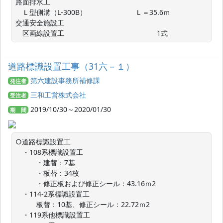
路面排水工

　Ｌ型側溝（L-300B）　　　　　　　Ｌ＝35.6ｍ

交通安全施設工

　区画線設置工　　　　　　　　　　　　　 1式
道路標識設置工事（31六－１）
第六建設事務所補修課
発注者
三和工営株式会社
受注者
2019/10/30～2020/01/30
期 間
○道路標識設置工

　・108系標識設置工

　　　・建替：7基

　　　・板替：34枚

　　　・修正板および修正シール：43.16ｍ2

　・114-2系標識設置工

　　　板替：10基、修正シール：22.72ｍ2

　・119系他標識設置工
