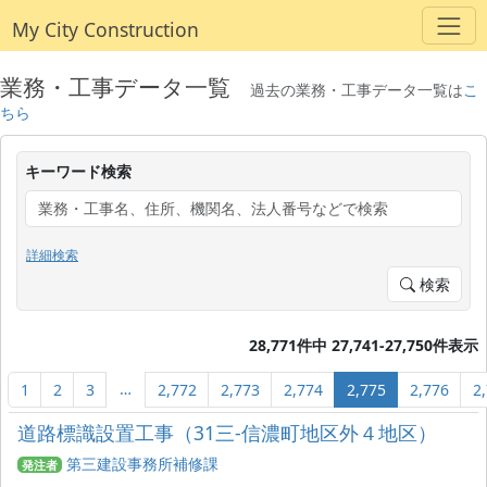
My City Construction
業務・工事データ一覧
過去の業務・工事データ一覧は
こ
ちら
キーワード検索
詳細検索
検索
28,771件中 27,741-27,750件表示
…
1
2
3
2,772
2,773
2,774
2,775
2,776
2
道路標識設置工事（31三-信濃町地区外４地区）
第三建設事務所補修課
発注者