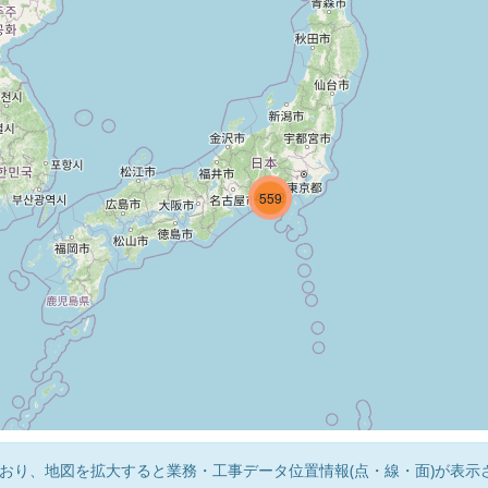
5523
4382
559
おり、地図を拡大すると業務・工事データ位置情報(点・線・面)が表示