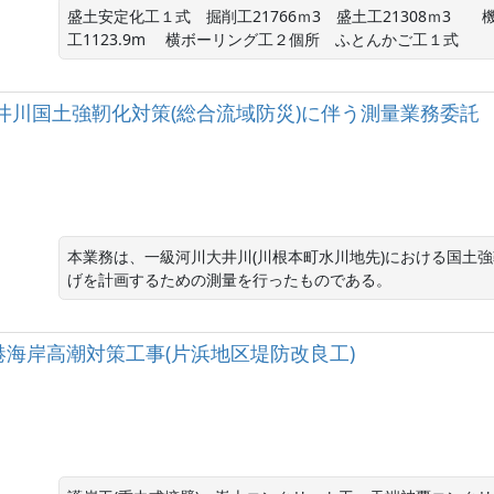
盛土安定化工１式　掘削工21766ｍ3　盛土工21308ｍ3　　
河川大井川国土強靭化対策(総合流域防災)に伴う測量業務委託
本業務は、一級河川大井川(川根本町水川地先)における国土強
げを計画するための測量を行ったものである。
良港海岸高潮対策工事(片浜地区堤防改良工)