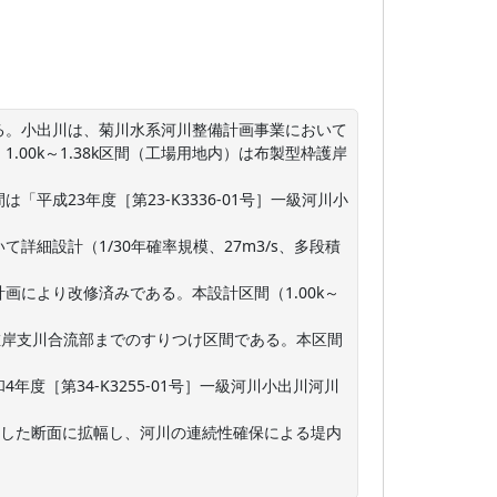
。小出川は、菊川水系河川整備計画事業において

.00k～1.38k区間（工場用地内）は布製型枠護岸
は「平成23年度［第23-K3336-01号］一級河川小
細設計（1/30年確率規模、27m3/s、多段積
により改修済みである。本設計区間（1.00k～
び左岸支川合流部までのすりつけ区間である。本区間
度［第34-K3255-01号］一級河川小出川河川
考慮した断面に拡幅し、河川の連続性確保による堤内