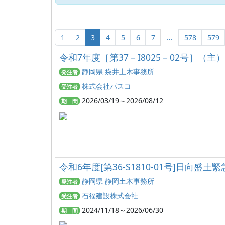
…
1
2
3
4
5
6
7
578
579
令和7年度［第37－I8025－02号］
静岡県 袋井土木事務所
発注者
株式会社パスコ
受注者
2026/03/19～2026/08/12
期 間
令和6年度[第36-S1810-01号]日向盛
静岡県 静岡土木事務所
発注者
石福建設株式会社
受注者
2024/11/18～2026/06/30
期 間