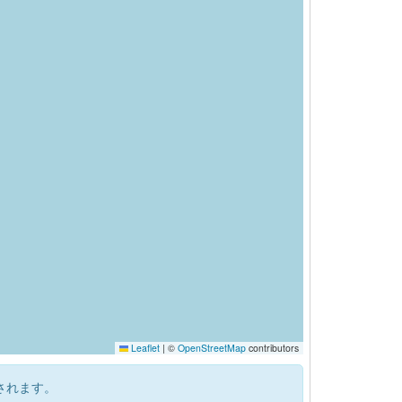
Leaflet
|
©
OpenStreetMap
contributors
されます。