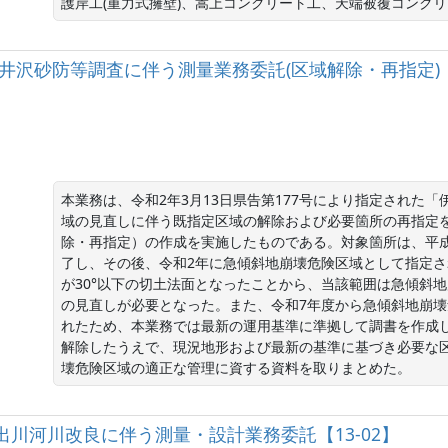
護岸工(重力式擁壁)、嵩上コンクリート工、天端被覆コンク
佐布坂井沢砂防等調査に伴う測量業務委託(区域解除・再指定)
本業務は、令和2年3月13日県告第177号により指定された
域の見直しに伴う既指定区域の解除および必要箇所の再指定
除・再指定）の作成を実施したものである。対象箇所は、平成
了し、その後、令和2年に急傾斜地崩壊危険区域として指定
が30°以下の切土法面となったことから、当該範囲は急傾斜
の見直しが必要となった。また、令和7年度から急傾斜地崩
れたため、本業務では最新の運用基準に準拠して調書を作成
解除したうえで、現況地形および最新の基準に基づき必要な
壊危険区域の適正な管理に資する資料を取りまとめた。
河川小出川河川改良に伴う測量・設計業務委託【13-02】