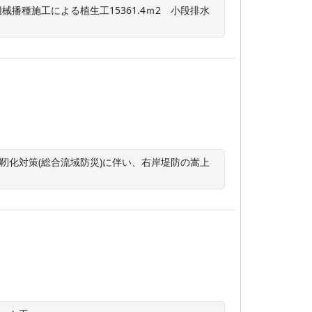
機械播種施工による植生工15361.4ｍ2　小段排水
靭化対策(総合流域防災)に伴い、右岸堤防の嵩上