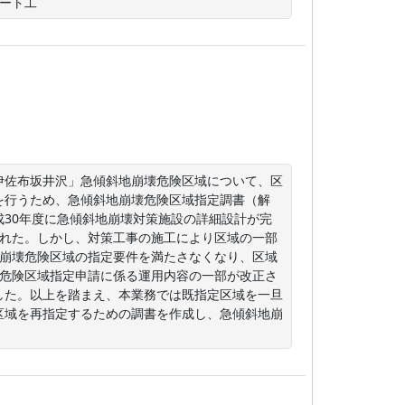
リート工
「伊佐布坂井沢」急傾斜地崩壊危険区域について、区
を行うため、急傾斜地崩壊危険区域指定調書（解
30年度に急傾斜地崩壊対策施設の詳細設計が完
された。しかし、対策工事の施工により区域の一部
地崩壊危険区域の指定要件を満たさなくなり、区域
壊危険区域指定申請に係る運用内容の一部が改正さ
した。以上を踏まえ、本業務では既指定区域を一旦
区域を再指定するための調書を作成し、急傾斜地崩