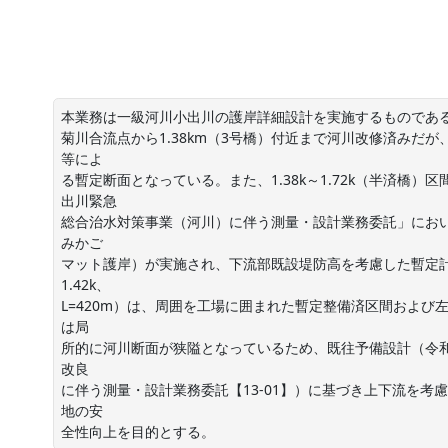
本業務は一級河川小出川の護岸詳細設計を実施するものである
菊川合流点から1.38km（3号橋）付近まで河川改修済みだが、1
等によ

る暫定断面となっている。また、1.38k～1.72k（半済橋）区間
出川緊急

総合治水対策事業（河川）に伴う測量・設計業務委託」において詳
みかご

マット護岸）が実施され、下流部既設堤防高を考慮した暫定計画
1.42k、

L=420m）は、周囲を工場に囲まれた暫定整備済区間およ
は局

所的に河川断面が狭隘となっているため、既往予備設計（令和4年
改良

に伴う測量・設計業務委託【13-01】）に基づき上下流を
地の安

全性向上を目的とする。