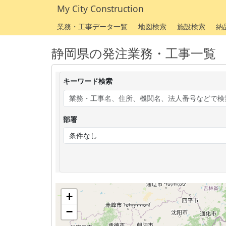
My City Construction
業務・工事データ一覧
地図検索
施設検索
納
静岡県の発注業務・工事一覧
キーワード検索
部署
+
−