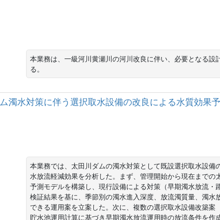
本業務は、一級河川黄瀬川の河川改良に伴い、必要となる設
る。
田川ダム濁水対策に伴う選択取水設備の改良による水質効果予
本業務では、太田川ダムの濁水対策として既設選択取水設備
水放流軽減効果を分析した。まず、管理開始から現在までの
予測モデルを構築し、現行設備による対策（早期濁水放流・
検証結果を基に、季節別の濁水進入深度、放流濁質量、濁水
できる運用案を立案した。次に、複数の選択取水設備改築案
貯水池運用計算に基づき早期濁水放流運用時の放流条件を作