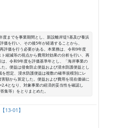
和20年度までを事業期間とし、新設離岸堤1基及び養浜
評価を行い、その後5年が経過することから、
再評価を行う必要がある。本業務は、令和9年度
スト縮減等の視点から費用対効果の分析を行い、再
析は、令和9年度を評価基準年とし、「海岸事業の
した。便益は侵食防止便益および浸水防護便益とし
域を想定、浸水防護便益は複数の確率規模別にレ
被害額から算定した。便益および費用を現在価値に
C=2.4となり、対象事業の経済的妥当性を確認し
問答集等）をとりまとめた。
13-01】