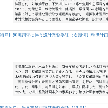
検証した。対策効果は、下流河川のアユ等の魚類生息環境を
ついて、対策効果・維持管理性・経済性・環境面への影響を
策案に対して最適な選択取水運用案を検討し、選択取水運用
水対策検討会資料として整理し、今後必要な調査・設計や工
二級河川瀬戸川河川調査に伴う設計業務委託（次期河川整備計
本業務は瀬戸川水系を対象に、気候変動を考慮した治水計画
った。河川整備計画策定に必要となる「社会経済環境の整理
水処理施設の必要性及び方策を設定し、「次期整備計画の目
「河川整備計画対象河川と整備区間の選定」を行い、石脇川
た。また、葉梨川、梅田川を対象に、環境に配慮した「河道
の作成」で河川整備計画本文の素案および治水計画参考資料
海岸海岸改良に伴う事業再評価業務委託【13-01】