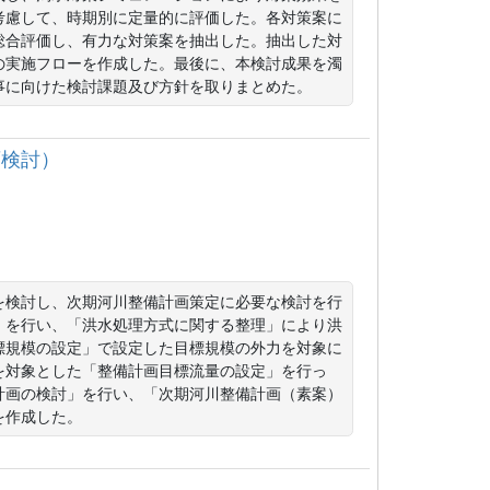
考慮して、時期別に定量的に評価した。各対策案に
総合評価し、有力な対策案を抽出した。抽出した対
の実施フローを作成した。最後に、本検討成果を濁
事に向けた検討課題及び方針を取りまとめた。
画検討）
を検討し、次期河川整備計画策定に必要な検討を行
」を行い、「洪水処理方式に関する整理」により洪
標規模の設定」で設定した目標規模の外力を対象に
を対象とした「整備計画目標流量の設定」を行っ
計画の検討」を行い、「次期河川整備計画（素案）
を作成した。