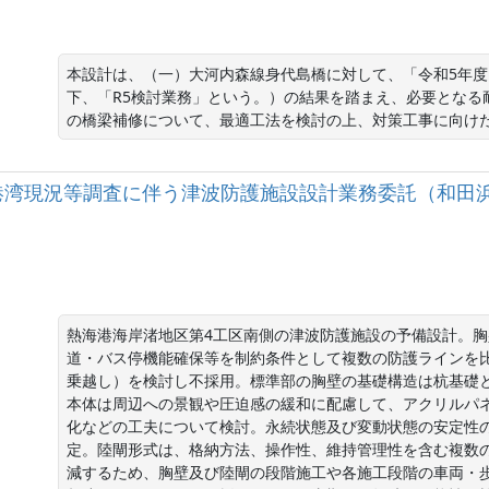
本設計は、（一）大河内森線身代島橋に対して、「令和5年度［
下、「R5検討業務」という。）の結果を踏まえ、必要となる
の橋梁補修について、最適工法を検討の上、対策工事に向け
熱海港港湾現況等調査に伴う津波防護施設設計業務委託（和田浜
熱海港海岸渚地区第4工区南側の津波防護施設の予備設計。
道・バス停機能確保等を制約条件として複数の防護ラインを
乗越し）を検討し不採用。標準部の胸壁の基礎構造は杭基礎
本体は周辺への景観や圧迫感の緩和に配慮して、アクリルパ
化などの工夫について検討。永続状態及び変動状態の安定性
定。陸閘形式は、格納方法、操作性、維持管理性を含む複数
減するため、胸壁及び陸閘の段階施工や各施工段階の車両・