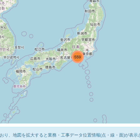
5523
4382
559
おり、地図を拡大すると業務・工事データ位置情報(点・線・面)が表示