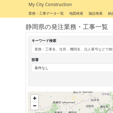
My City Construction
業務・工事データ一覧
地図検索
施設検索
納
静岡県の発注業務・工事一覧
キーワード検索
部署
+
−