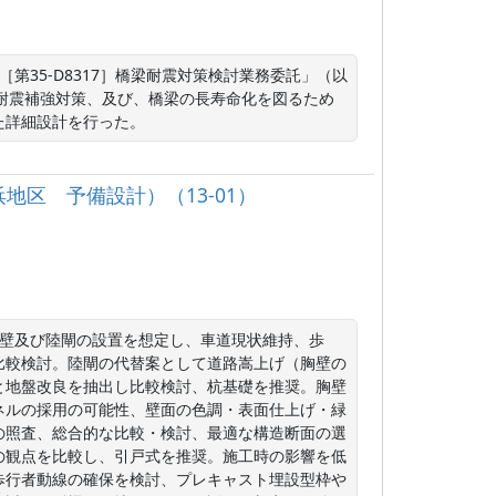
第35-D8317］橋梁耐震対策検討業務委託」（以
耐震補強対策、及び、橋梁の長寿命化を図るため
た詳細設計を行った。
地区 予備設計）（13-01）
胸壁及び陸閘の設置を想定し、車道現状維持、歩
比較検討。陸閘の代替案として道路嵩上げ（胸壁の
と地盤改良を抽出し比較検討、杭基礎を推奨。胸壁
ネルの採用の可能性、壁面の色調・表面仕上げ・緑
の照査、総合的な比較・検討、最適な構造断面の選
の観点を比較し、引戸式を推奨。施工時の影響を低
歩行者動線の確保を検討、プレキャスト埋設型枠や