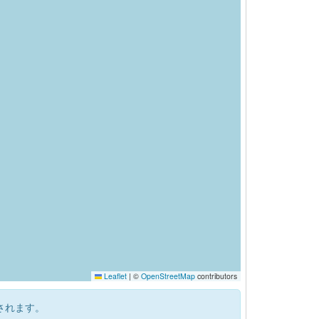
Leaflet
|
©
OpenStreetMap
contributors
されます。