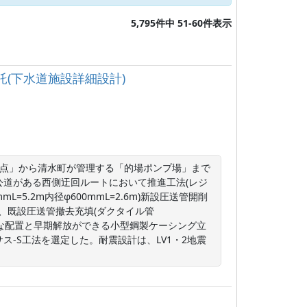
5,795件中 51-60件表示
委託(下水道施設詳細設計)
差点」から清水町が管理する「的場ポンプ場」まで
道がある西側迂回ルートにおいて推進工法(レジ
mmL=5.2m内径φ600mmL=2.6m)新設圧送管開削
2箇所、既設圧送管撤去充填(ダクタイル管
いような配置と早期解放ができる小型鋼製ケーシング立
-S工法を選定した。耐震設計は、LV1・2地震