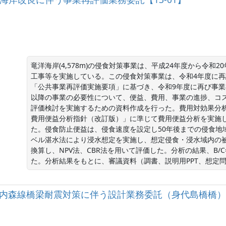
竜洋海岸(4,578m)の侵食対策事業は、平成24年度から令
工事等を実施している。この侵食対策事業は、令和4年度に再
「公共事業再評価実施要項」に基づき、令和9年度に再び事業
以降の事業の必要性について、便益、費用、事業の進捗、コ
評価検討を実施するための資料作成を行った。費用対効果分
費用便益分析指針（改訂版）」に準じて費用便益分析を実施
た。侵食防止便益は、侵食速度を設定し50年後までの侵食地
ベル湛水法により浸水想定を実施し、想定侵食・浸水域内の
換算し、NPV法、CBR法を用いて評価した。分析の結果、B/
た。分析結果をもとに、審議資料（調書、説明用PPT、想定
) 大河内森線橋梁耐震対策に伴う設計業務委託（身代島橋橋）【