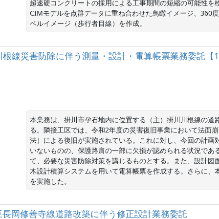
超速硬コンクリートの採用による工事期間の短縮の可能性を
CIMモデルを点群データに重ね合わせた鳥瞰イメージ、36
ベルイメージ（歩行者目線）を作成。
）掛川川根線災害防除に伴う測量・設計・電算帳票業務委託【13
本業務は、掛川市孕石地内に位置する（主）掛川川根線の道
る。隣接工区では、令和2年度の災害復旧事業において法面
法）による復旧が実施されている。これに対し、今回の計画
いないものの、保護路肩の一部に欠損が認められる状況であ
て、必要な災害防除対策を講じるものとする。また、設計図
木設計積算システムを用いて電算帳票を作成する。さらに、本
を実施した。
)韮山伊豆長岡修善寺線道路改築に伴う修正設計業務委託