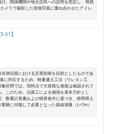
検討。関係機関や地元住民への説明を想定し、簡易
0度カメラで撮影した現地写真に重ね合わせたアイレ
-01】
路谷側法面における災害防除を目的としたものであ
崩落に対応するため、軽量盛土工法（ウレタン工
対象区間では、現時点で大規模な崩落は確認されて
る。このため、法面工による補強を基本方針とし
面、数量計算書および積算条件に基づき、静岡県土
業務に付随して必要となった路線測量（L=7m）