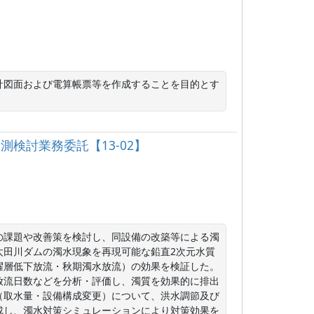
計図面および電算帳票等を作成することを目的とす
測検討業務委託【13-02】
の課題や改善策を検討し、同設備の改築等による濁
太田川ダムの濁水現象を再現可能な鉛直2次元水質
躍層低下放流・秋期濁水放流）の効果を検証した。
放流日数などを分析・評価し、濁質を効果的に排出
（取水量・設備構成変更）について、洪水調節及び
成し、濁水対策シミュレーションにより対策効果を