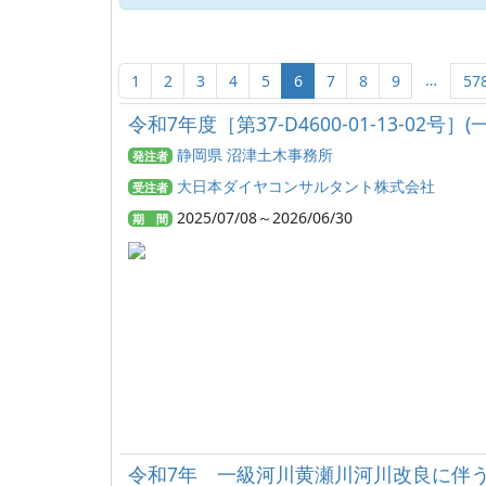
…
1
2
3
4
5
6
7
8
9
57
令和7年度［第37-D4600-01-13-
静岡県 沼津土木事務所
発注者
大日本ダイヤコンサルタント株式会社
受注者
2025/07/08～2026/06/30
期 間
令和7年 一級河川黄瀬川河川改良に伴