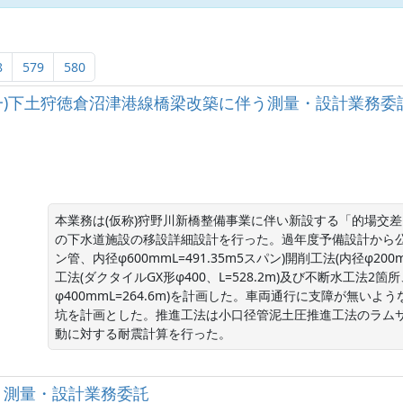
8
579
580
02号］(一)下土狩徳倉沼津港線橋梁改築に伴う測量・設計業務
本業務は(仮称)狩野川新橋整備事業に伴い新設する「的場交
の下水道施設の移設詳細設計を行った。過年度予備設計から公
ン管、内径φ600mmL=491.35m5スパン)開削工法(内径φ200
工法(ダクタイルGX形φ400、L=528.2m)及び不断水工法
φ400mmL=264.6m)を計画した。車両通行に支障が無
坑を計画とした。推進工法は小口径管泥土圧推進工法のラムサス
動に対する耐震計算を行った。
う測量・設計業務委託