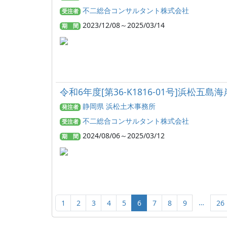
不二総合コンサルタント株式会社
受注者
2023/12/08～2025/03/14
期 間
令和6年度[第36-K1816-01号]浜
静岡県 浜松土木事務所
発注者
不二総合コンサルタント株式会社
受注者
2024/08/06～2025/03/12
期 間
…
1
2
3
4
5
6
7
8
9
26