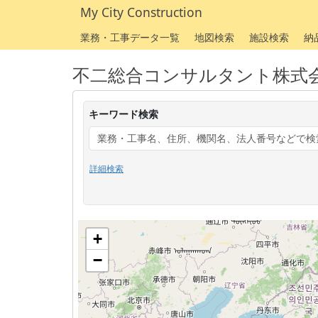
My City Construction
業務・工事データ一覧
地図検索
施設検索
納
不二総合コンサルタント株式
キーワード検索
詳細検索
+
−