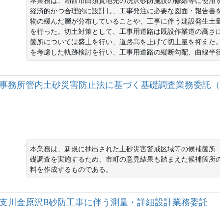
本業務は、湖西市白須賀地先の洗沢砂防施設の修繕等に使用
経済的かつ合理的に設計し、工事発注に必要な図面・報告書
物の緩んだ層が分布していることや、工事に伴う建設発生土
を行った。切土対策として、工事用道路は既設作業道の高さ
箇所については盛土を行い、道路高を上げて切土量を抑えた
を考慮した軌跡検討を行い、工事用道路の縦断勾配、曲線半
浜松土木事務所管内土砂災害防止法に基づく基礎調査業務委託
本業務は、新規に抽出された土砂災害警戒区域等の候補箇所（土
礎調査を実施するため、市町の意見結果も踏まえた候補箇所
料を作成するものである。
多古川支川金原沢B砂防工事に伴う測量・詳細設計業務委託