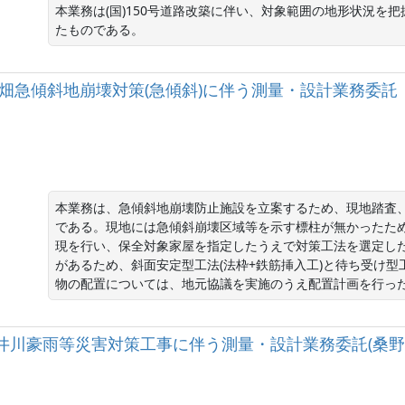
本業務は(国)150号道路改築に伴い、対象範囲の地形状況を
たものである。
山手戌新畑急傾斜地崩壊対策(急傾斜)に伴う測量・設計業務委
本業務は、急傾斜地崩壊防止施設を立案するため、現地踏査
である。現地には急傾斜崩壊区域等を示す標柱が無かったた
現を行い、保全対象家屋を指定したうえで対策工法を選定し
があるため、斜面安定型工法(法枠+鉄筋挿入工)と待ち受け型
物の配置については、地元協議を実施のうえ配置計画を行っ
級河川大井川豪雨等災害対策工事に伴う測量・設計業務委託(桑野