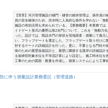
【背景】河川管理施設の樋門・樋管の維持管理は、操作員の
員の安全確保のため、洪水時に人為的な操作を伴わない「無
施設の有効活用も求められている。【業務概要】本業務では、一
イドゲート形式の桑野山第2水門について、これを「無動力
った。設計では、既設水門の形状を現地踏査・測量にて復元
い、フラップゲートを選定した。フラップゲート取り付けに
対するゲートの詳細設計を行った。更に、不要となる門柱や
保のための翼壁改築設計と、翼壁に隣接する護岸の詳細設計
る仮締切対象水位を不等流計算により設定し、施工時水位を
工事のための図面・数量を作成し、積算システムにより工事
洗沢砂防に伴う測量設計業務委託（管理道路）