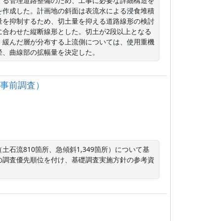
する管理道路整備のため、工事に必要な詳細構造を
を作成した。計画地の斜面は表流水による浸食堆積
量を抑制するため、切土量を抑える道路線形の検討
に合わせた縦断線形とした。切土が2段以上となる
。緩んだ層が分布する上流側については、使用重機
径、曲線部の拡幅量を決定した。
（事前調査）
石流810箇所、急傾斜1,349箇所）について基
の調査優先順位を付け、基礎調査実施方針の参考資