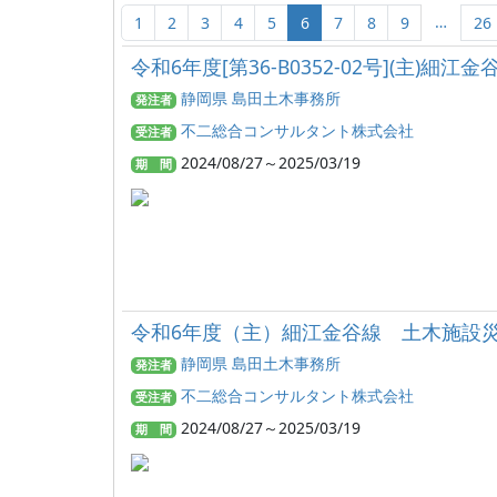
…
1
2
3
4
5
6
7
8
9
26
令和6年度[第36-B0352-02号](主
静岡県 島田土木事務所
発注者
不二総合コンサルタント株式会社
受注者
2024/08/27～2025/03/19
期 間
令和6年度（主）細江金谷線 土木施設
静岡県 島田土木事務所
発注者
不二総合コンサルタント株式会社
受注者
2024/08/27～2025/03/19
期 間