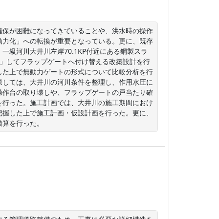
確保が困難になってきていることや、洪水時の操作
動力化」への転換が重要となっている。更に、既存
級河川大井川左岸70.1KP付近にある鋼製スラ
化」してフラップゲートへ付け替える改築設計を行
した上で無動力ゲートの形式について比較分析を行
際しては、大井川の河川条件を整理し、作用水圧に
操作台の取り壊しや、フラップゲートの戸当たり確
を行った。施工計画では、大井川の施工期間におけ
把握した上で施工計画・仮設計画を行った。更に、
積算を行った。