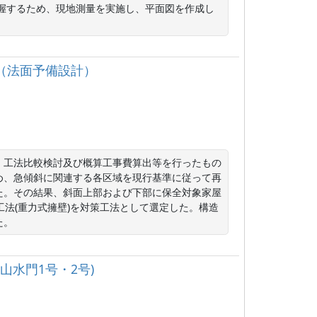
把握するため、現地測量を実施し、平面図を作成し
託（法面予備設計）
、工法比較検討及び概算工事費算出等を行ったもの
め、急傾斜に関連する各区域を現行基準に従って再
た。その結果、斜面上部および下部に保全対象家屋
工法(重力式擁壁)を対策工法として選定した。構造
た。
山水門1号・2号)