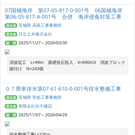
07国補海岸 第07-05-817-0-001号 06国補海岸
第06-05-817-A-001号 合併 海岸侵食対策工事
茨城県 高萩工事事務所
発注者
日立土木株式会社
受注者
2025/11/27～2026/03/30
期 間
消波堤工　L=49m　基礎捨石投入　V=690m3　消波ブロック
据付け　N=243個
０７県単排水第07-61-610-0-001号排水整備工事
茨城県 常総工事事務所
発注者
有限会社矢中建設
受注者
2025/11/07～2026/04/29
期 間
排水整備工事L=220ｍ
