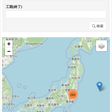
工期(終了)
検索
+
−
993
782
283