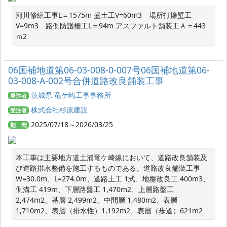
河川修繕工事L＝1575m 盛土工V=60m3　場所打擁壁工
V=9m3　路側防護柵工L＝94m アスファルト舗装工Ａ＝443
06国補地道第06-03-008-0-007号06国補地道第06-
03-008-A-002号合併道路改良舗装工事
茨城県 竜ケ崎工事事務所
発注者
株式会社杉原建設
受注者
2025/07/18～2026/03/25
期 間
本工事は主要地方道土浦竜ケ崎線において、道路改良舗装及
び道路排水整備を施工するものである。道路改良舗装工事 
W=30.0m、L=274.0m、道路土工 1式、地盤改良工 400m3、
側溝工 419m、下層路盤工 1,470m2、上層路盤工 
2,474m2、基層 2,499m2、中間層 1,480m2、表層 
1,710m2、表層（排水性）1,192m2、表層（歩道）621m2