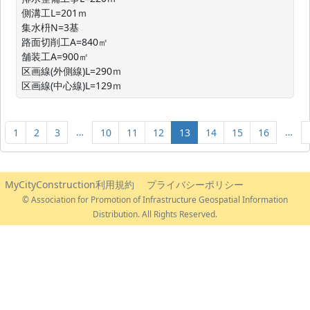
側溝工L=201ｍ

集水枡N=3基

路面切削工A=840㎡

舗装工A=900㎡

区画線(外側線)L=290ｍ

区画線(中心線)L=129ｍ
…
…
1
2
3
10
11
12
13
14
15
16
MyCityConstruction利用規約
プライバシーポリシー
© Association for Promotion of Infrastructure Geospatial Information
Distribution. All Rights Reserved.