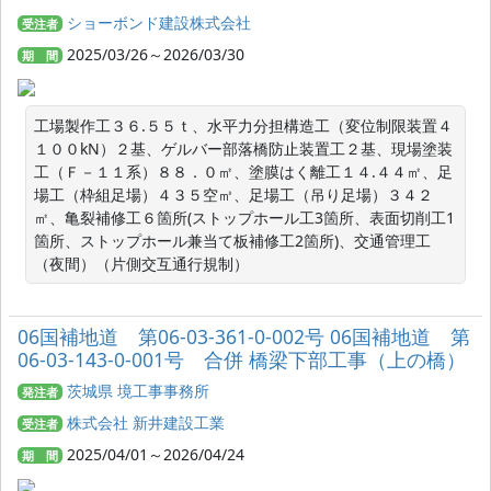
ショーボンド建設株式会社
受注者
2025/03/26～2026/03/30
期 間
工場製作工３６.５５ｔ、水平力分担構造工（変位制限装置４
１００kN）２基、ゲルバー部落橋防止装置工２基、現場塗装
工（Ｆ－１１系）８８．０㎡、塗膜はく離工１４.４４㎡、足
場工（枠組足場）４３５空㎥、足場工（吊り足場）３４２
㎡、亀裂補修工６箇所(ストップホール工3箇所、表面切削工1
箇所、ストップホール兼当て板補修工2箇所)、交通管理工
（夜間）（片側交互通行規制）
06国補地道 第06-03-361-0-002号 06国補地道 第
06-03-143-0-001号 合併 橋梁下部工事（上の橋）
茨城県 境工事事務所
発注者
株式会社 新井建設工業
受注者
2025/04/01～2026/04/24
期 間