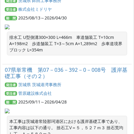
茨城県 鉾田工事事務所
発注者
株式会社ミドリヤ
受注者
2025/08/13～2026/04/30
期 間
排水工 U型側溝300×300 L=466m　車道舗装工 T=10cm 
A=198m2　歩道舗装工 T=3～5cm A=1,289m2　歩車道境界
ブロック L=354m
07県単常機 第07－036－392－0－008号 護岸基
礎工事（その２）
茨城県 茨城港湾事務所
発注者
菅原建設株式会社
受注者
2025/09/11～2026/04/28
期 間
本工事は茨城港常陸那珂港区における護岸基礎工事であり、
工事内容は以下の通り。 捨石工Ⅴ＝５，５２７ｍ３ 捨石荒均
し工　Ａ＝５８０ｍ２