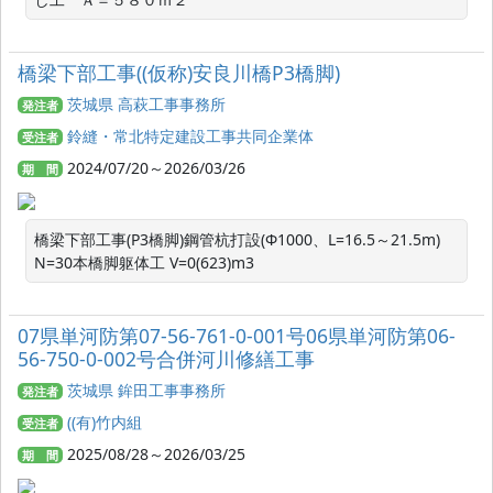
橋梁下部工事((仮称)安良川橋P3橋脚)
茨城県 高萩工事事務所
発注者
鈴縫・常北特定建設工事共同企業体
受注者
2024/07/20～2026/03/26
期 間
橋梁下部工事(P3橋脚)鋼管杭打設(Φ1000、L=16.5～21.5m) 
N=30本橋脚躯体工 V=0(623)m3
07県単河防第07-56-761-0-001号06県単河防第06-
56-750-0-002号合併河川修繕工事
茨城県 鉾田工事事務所
発注者
((有)竹内組
受注者
2025/08/28～2026/03/25
期 間