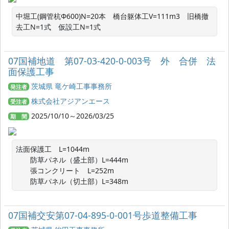
中堀工(鋼管杭Φ600)N=20本　橋台躯体工V=111m3　旧橋撤
去工N=1式　仮設工N=1式
07国補地道 第07-03-420-0-003号 外 合併 法
面保護工事
茨城県 竜ケ崎工事事務所
発注者
株式会社アジアンエース
受注者
2025/10/10～2026/03/25
期 間
法面保護工　L=1044m

　　防草パネル（盛土部）L=444m

　　張コンクリート　L=252m

　　防草パネル（切土部）L=348m
07国補交安第07-04-895-0-001号歩道整備工事