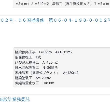
＝5ｃｍ）Ａ＝540ｍ2　表層工（再生密粒度ＡＳ、Ｔ＝5ｃｍ）
００２号・０６国補橋修 第０６-０４-１９８-０-００
橋梁修繕工事　L=165m　A=1815m2

断面修復工　1式

ひび割れ補修工　A=120m2

排水勾配設置工　N=56箇所

素地調整（循環式ブラスト）　A=120m2

橋梁塗装工　A=120m2

伸縮装置止水工　L=8.6m
河道詳細設計業務委託