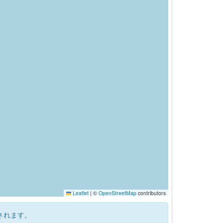
Leaflet
|
©
OpenStreetMap
contributors
されます。