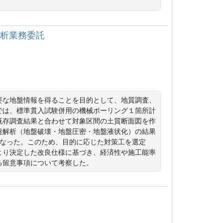
地盤解析業務委託
要な地盤情報を得ることを目的として、地質調査、
では、標準貫入試験併用の機械ボーリング１箇所計
既存調査結果と合わせて対象区間の土質断面図を作
盤解析（地盤破壊・地盤圧密・地盤液状化）の結果
となった。このため、目的に応じた対策工を選定
より決定した改良仕様に基づき、経済性や施工能率
る留意事項について考察した。