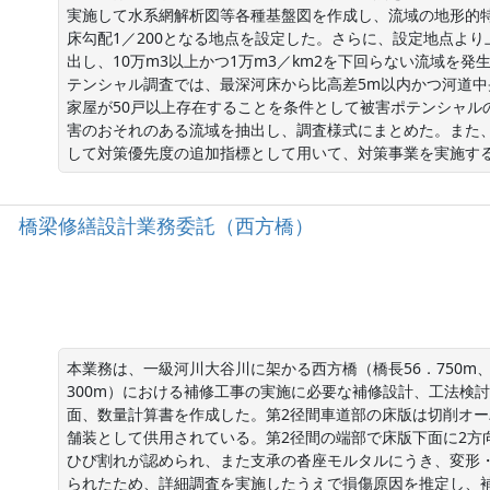
実施して水系網解析図等各種基盤図を作成し、流域の地形的特
床勾配1／200となる地点を設定した。さらに、設定地点よ
出し、10万m3以上かつ1万m3／km2を下回らない流域を
テンシャル調査では、最深河床から比高差5m以内かつ河道中
家屋が50戸以上存在することを条件として被害ポテンシャル
害のおそれのある流域を抽出し、調査様式にまとめた。また
して対策優先度の追加指標として用いて、対策事業を実施す
51号 橋梁修繕設計業務委託（西方橋）
本業務は、一級河川大谷川に架かる西方橋（橋長56．750m、
300m）における補修工事の実施に必要な補修設計、工法検
面、数量計算書を作成した。第2径間車道部の床版は切削オーバ
舗装として供用されている。第2径間の端部で床版下面に2方
ひび割れが認められ、また支承の沓座モルタルにうき、変形
られたため、詳細調査を実施したうえで損傷原因を推定し、