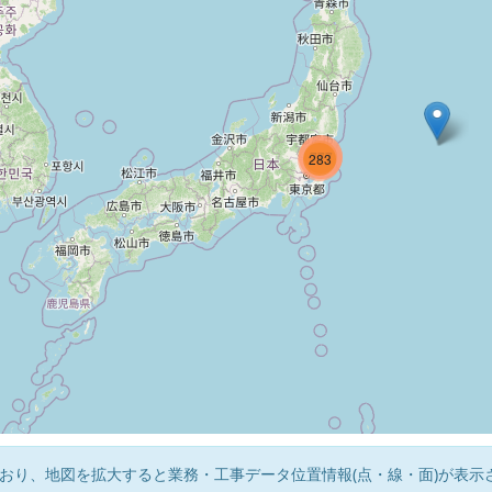
991
777
283
おり、地図を拡大すると業務・工事データ位置情報(点・線・面)が表示