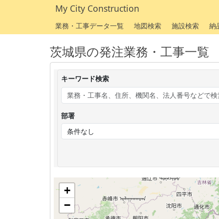
My City Construction
業務・工事データ一覧
地図検索
施設検索
納
茨城県の発注業務・工事一覧
キーワード検索
部署
+
−