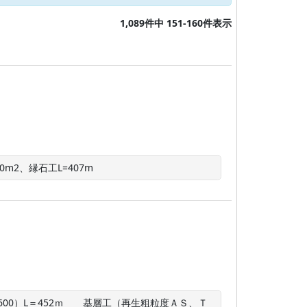
1,089件中 151-160件表示
0m2、縁石工L=407m
300～600）L＝452ｍ　　基層工（再生粗粒度ＡＳ、Ｔ