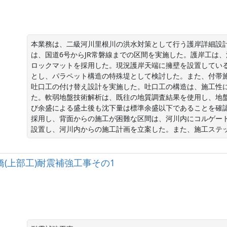
本業務は、二級河川里根川の洪水対策として行う護岸詳細設
は、国道6号からJR常磐線までの区間を実施した。護岸工は
ロックマットを採用した。現況護岸天端に擁壁を設置してい
とし、パラペット構造の特殊堤として検討した。また、付帯
吐口工の付け替え設計を実施した。吐口工の構造は、施工性
た。軟弱地盤技術解析は、既往の地質調査結果を使用し、地
び余盛による盛土後も沈下量は標準余盛以下であることを確
採用し、背面からの施工が困難な区間は、河川内にコルゲー
設置し、河川内からの施工計画を立案した。また、施工ステ
芽吹大橋(上部工)耐震補強工事その1