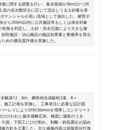
徴に関する調査を行い、集水面積が3km2かつ河
り上流の谷次数区分に応じて流出しうる土砂量を算
発生ポテンシャルが高い流域として抽出した。被害ポ
央から350m以内に公共施設等もしくは保全対象
の有無を判定し、土砂・洪水氾濫により大きな被
、砂防施設・治山施設の施設効果量と整備率を算出
るための優先度評価を実施した。
全幅員12．8m、鋼単純合成鈑桁2連、R＝
討、施工計画を実施し、工事発注に必要な設計図
ーレイによりSFRC60mmを増厚しコンクリート
向ひびわれと漏水遊離石灰、橋面に舗装のうき、
・欠損、下部工にひび割れ、剥離・鉄筋露出が認め
補修方針を立案した。主な補修内容は床版部分打換