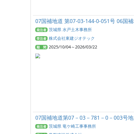
07国補地道 第07-03-144-0-051号 
茨城県 水戸土木事務所
発注者
株式会社東建ジオテック
受注者
2025/10/04～2026/03/22
期 間
07国補地道第07－03－781－0－003
茨城県 竜ケ崎工事事務所
発注者