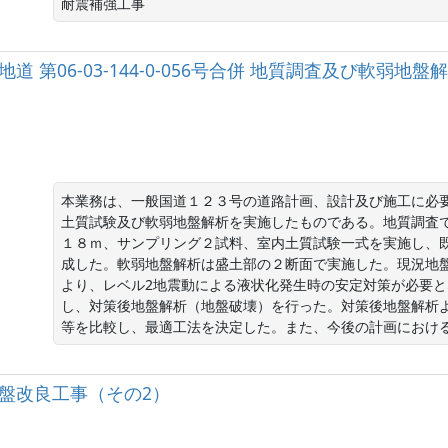
耐震補強工事
06国補地道 第06-03-144-0-056号合併 地質調査及び軟弱
本業務は、一般国道１２３号の道路計画、設計及び施工に必
土質試験及び軟弱地盤解析を実施したものである。地質調査
１８ｍ、サンプリング２試料、室内土質試験一式を実施し、
成した。軟弱地盤解析は盛土部の２断面で実施した。現況地
より、レベル2地震動による液状化発生時の安定対策が必要
し、対策後地盤解析（地盤破壊）を行った。対策後地盤解析
等を比較し、最適工法を決定した。また、今後の計画におけ
号地盤改良工事（その2）