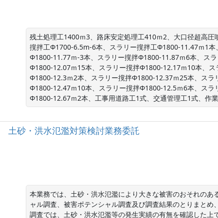
残土処理工1400ｍ3、路床安定処理工410ｍ2、大口径超高圧噴
撹拌工Φ1700-6.5m-6本、スラリー撹拌工Φ1800-11.47ｍ
Φ1800-11.77ｍ-3本、スラリー撹拌Φ1800-11.87ｍ6本、
Φ1800-12.07ｍ15本、スラリー撹拌Φ1800-12.17ｍ10本
Φ1800-12.3ｍ2本、スラリー撹拌Φ1800-12.37ｍ25本、ス
Φ1800-12.47ｍ10本、スラリー撹拌Φ1800-12.5ｍ6本、ス
Φ1800-12.67ｍ2本、工事用道路工1式、交通管理工1式、
51号 土砂・洪水氾濫対策検討業務委託
本業務では、土砂・洪水氾濫により大きな被害のおそれのあ
ャル調査、被害ポテンシャル調査及び調査結果のとりまとめ
調査では、土砂・洪水氾濫等の発生実績の有無を確認した上で