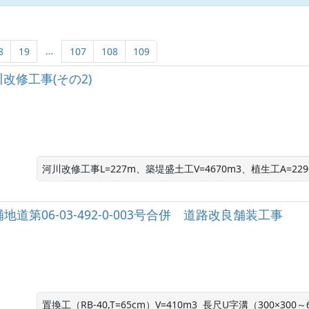
…
8
19
107
108
109
河川改修工事(その2)
河川改修工事L=227m、築堤盛土工V=4670m3、植生工A=229
6国補地道第06-03-492-0-003号合併 道路改良舗装工事
置換工（RB-40,T=65cm）V=410m3  長尺U字溝（300×