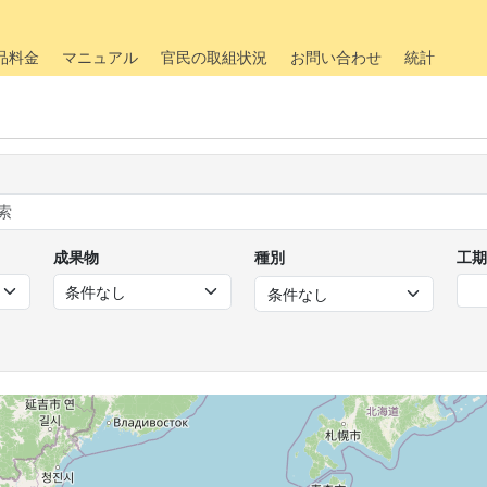
品料金
マニュアル
官民の取組状況
お問い合わせ
統計
成果物
種別
工期