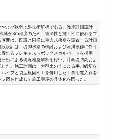
計および軟弱地盤技術解析である。護岸詳細設計
、流速が3m程度のため、経済性と施工性に優れるブ
る区間は、既設と同様に重力式擁壁を設置する計画
施設設計は、堤脚水路の検討および河川改修に伴う
に優れるプレキャストボックスカルバートを採用し
盤圧密による現況地盤解析を行い、計画堤防高およ
認した。施工計画は、大型土のうによる半川締切を
トパイプと袋型根固め工を併用した工事用進入路を
ップ図を作成して施工順序の具体化を図った。