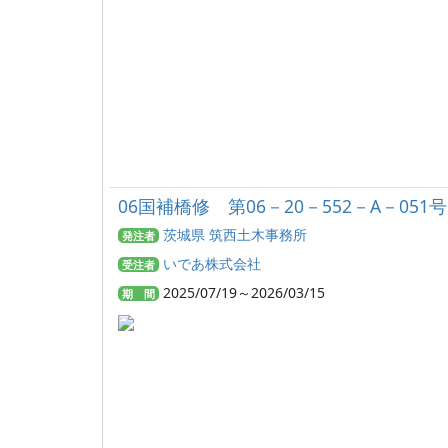
06国補橋修 第06－20－552－A－0
茨城県 筑西土木事務所
発注者
いであ株式会社
受注者
2025/07/19～2026/03/15
期 間