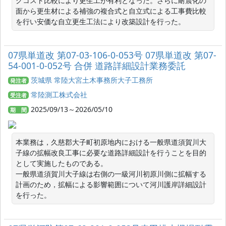
グコスト比較により更生工が有利となった。さらに耐震化の
面から更生材による補強の複合式と自立式による工事費比較
を行い安価な自立更生工法により改築設計を行った。
07県単道改 第07-03-106-0-053号 07県単道改 第07-
54-001-0-052号 合併 道路詳細設計業務委託
茨城県 常陸大宮土木事務所大子工務所
発注者
常陸測工株式会社
受注者
2025/09/13～2026/05/10
期 間
本業務は，久慈郡大子町初原地内における一般県道須賀川大
子線の拡幅改良工事に必要な道路詳細設計を行うことを目的
として実施したものである。

一般県道須賀川大子線は右側の一級河川初原川側に拡幅する
計画のため，拡幅による影響範囲について河川護岸詳細設計
を行った。