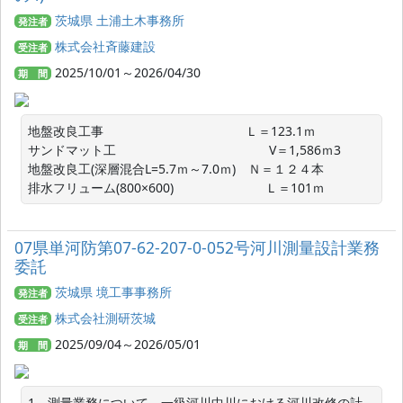
茨城県 土浦土木事務所
発注者
株式会社斉藤建設
受注者
2025/10/01～2026/04/30
期 間
地盤改良工事　　　　　　　　　　　 Ｌ＝123.1ｍ　

サンドマット工　　　　　　　　　　　    V＝1,586ｍ3

地盤改良工(深層混合L=5.7ｍ～7.0ｍ)　Ｎ＝１２４本

排水フリューム(800×600)　　　　　　　 Ｌ＝101ｍ
07県単河防第07-62-207-0-052号河川測量設計業務
委託
茨城県 境工事事務所
発注者
株式会社測研茨城
受注者
2025/09/04～2026/05/01
期 間
1、測量業務について、一級河川中川における河川改修の計