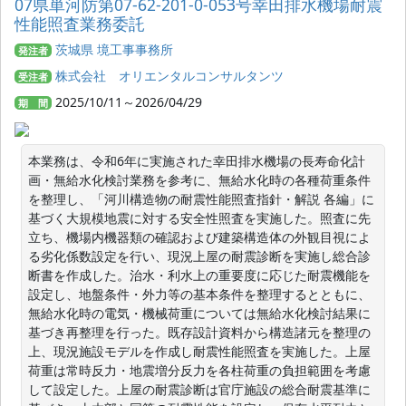
07県単河防第07-62-201-0-053号幸田排水機場耐震
性能照査業務委託
茨城県 境工事事務所
発注者
株式会社 オリエンタルコンサルタンツ
受注者
2025/10/11～2026/04/29
期 間
本業務は、令和6年に実施された幸田排水機場の長寿命化計
画・無給水化検討業務を参考に、無給水化時の各種荷重条件
を整理し、「河川構造物の耐震性能照査指針・解説 各編」に
基づく大規模地震に対する安全性照査を実施した。照査に先
立ち、機場内機器類の確認および建築構造体の外観目視によ
る劣化係数設定を行い、現況上屋の耐震診断を実施し総合診
断書を作成した。治水・利水上の重要度に応じた耐震機能を
設定し、地盤条件・外力等の基本条件を整理するとともに、
無給水化時の電気・機械荷重については無給水化検討結果に
基づき再整理を行った。既存設計資料から構造諸元を整理の
上、現況施設モデルを作成し耐震性能照査を実施した。上屋
荷重は常時反力・地震増分反力を各柱荷重の負担範囲を考慮
して設定した。上屋の耐震診断は官庁施設の総合耐震基準に