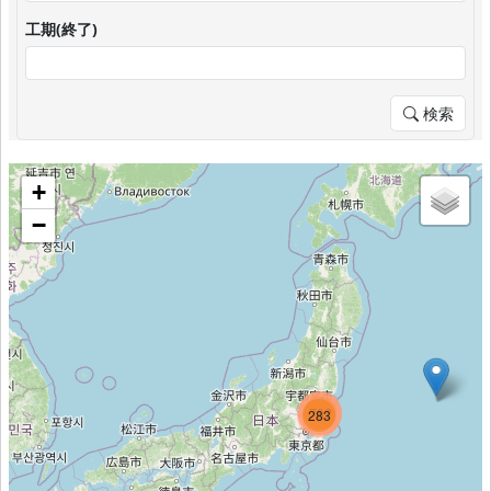
工期(終了)
検索
+
−
994
782
283