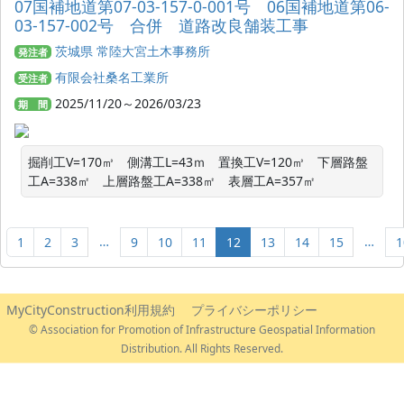
07国補地道第07-03-157-0-001号 06国補地道第06-
03-157-002号 合併 道路改良舗装工事
茨城県 常陸大宮土木事務所
発注者
有限会社桑名工業所
受注者
2025/11/20～2026/03/23
期 間
掘削工V=170㎥　側溝工L=43ｍ　置換工V=120㎥　下層路盤
工A=338㎡　上層路盤工A=338㎡　表層工A=357㎡
…
…
1
2
3
9
10
11
12
13
14
15
1
MyCityConstruction利用規約
プライバシーポリシー
© Association for Promotion of Infrastructure Geospatial Information
Distribution. All Rights Reserved.