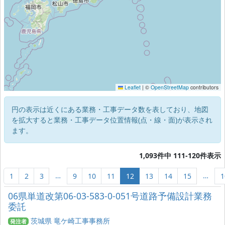
Leaflet
|
©
OpenStreetMap
contributors
円の表示は近くにある業務・工事データ数を表しており、地図
を拡大すると業務・工事データ位置情報(点・線・面)が表示され
ます。
1,093件中 111-120件表示
…
…
1
2
3
9
10
11
12
13
14
15
1
06県単道改第06-03-583-0-051号道路予備設計業務
委託
茨城県 竜ケ崎工事事務所
発注者