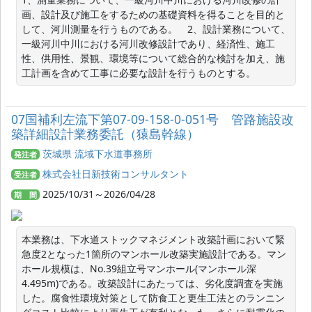
画、設計及び施工をするための基礎資料を得ることを目的と
して、河川測量を行うものである。　2、設計業務について、
一級河川中川における河川改修設計であり、経済性、施工
性、供用性、景観、環境等について総合的な検討を加え、施
工計画を含めて工事に必要な設計を行うものとする。
07国補利左流下第07-09-158-0-051号 管路施設改
築詳細設計業務委託（猿島幹線）
茨城県 流域下水道事務所
発注者
株式会社日新技術コンサルタント
受注者
2025/10/31～2026/04/28
期 間
本業務は、下水道ストックマネジメント改築計画において緊
急度2となった1箇所のマンホール改築実施設計である。マン
ホール規模は、No.39組立号マンホール(マンホール深
4.495m)である。改築設計にあたっては、劣化度調査を実施
した。腐食性環境対策として防食工と更生工法とのランニン