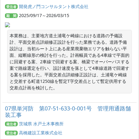
開発虎ノ門コンサルタント株式会社
受注者
2025/09/17～2026/03/15
期 間
本業務は、主要地方道土浦竜ケ崎線における道路の予備設
計、平面交差点詳細修正設計を行った業務である。道路予備
設計は、当初ルート上にある産業廃棄物エリアを触らない平
面、縦断線形の検討を行った。計画幅員である4車線で平面的
に回避する案、2車線で回避する案、橋梁でオーバーパスする
案で路線選定を行い、設計速度を落として4車線道路で回避す
る案を採用した。平面交差点詳細修正設計は、土浦竜ケ崎線
と交差する町道1250線を暫定T字交差点として暫定供用する
交差点計画を検討した。
07県単河防 第07-51-633-0-001号 管理用通路舗
装工事
茨城県 水戸土木事務所
発注者
高橋建設工業株式会社
受注者