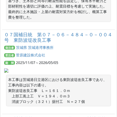
基づき、土木部と同等の耐震性能を設定し、保有水平耐力と
部材靭性を適切に評価の上、耐震目標を考慮して実施した。
最終的に土木施設・上屋の耐震対策方針を検討し、概算工事
費を整理した。
０７国補日統 第０７－０６－４８４－０－００４
号 東防波堤改良工事
茨城県 茨城港湾事務所
発注者
菅原建設株式会社
受注者
2025/11/07～2026/05/05
期 間
本工事は茨城港日立港区における東防波堤改良工事であり、
工事内容は以下の通り。

東防波堤改良工事　Ｌ＝１６１．０ｍ

　上部工嵩上工　Ｖ＝１９４．０ｍ３

　消波ブロック（３２ｔ）据付工　Ｎ＝２７個