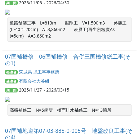
2025/11/06～2026/04/30
期 間
道路舗装工事　L=813m　　掘削工　V=1,500m3　　路盤工
(C-40 t=20cm)　A=3,860m2　　表層工(再生密粒度As 
t=5cm)　A=3,860m2
07国補橋修 06国補橋修 合併三国橋修繕工事(そ
の1)
茨城県 境工事事務所
発注者
有限会社大谷組
受注者
2025/11/27～2026/03/15
期 間
高欄補修工　N=5箇所　橋面排水補修工　N=13箇所
07国補地道第07-03-885-0-005号 地盤改良工事(そ
の4)