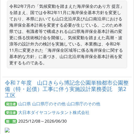
令和2年7月の「気候変動を踏まえた海岸保全のあり方 提言」
を踏まえ、国では令和2年11月に海岸保全基本方針を変更し
ており、本県においても山口北沿岸及び山口南沿岸における
海岸保全基本計画を変更する必要が生じている。このため本
県では、有識者等で構成される山口県海岸保全基本計画の変
更に係る技術検討会を開催し、気候変動を踏まえた高潮・波
浪等の設計外力の検討を実施している。本業務は、令和2年
11月に変更された「海岸保全区域等に係る海岸保全に関する
基本的な方針」に基づき、山口北沿岸海岸保全基本計画を変
更するものである。
令和７年度 山口きらら博記念公園単独都市公園整
備（特・起債）工事に伴う実施設計業務委託 第2
工区
山口県 山口県庁のその他 山口県庁のその他
発注者
大日本ダイヤコンサルタント株式会社
受注者
2025/12/08～2026/06/30
期 間