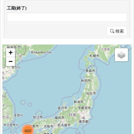
工期(終了)
検索
+
−
1655
4313
420