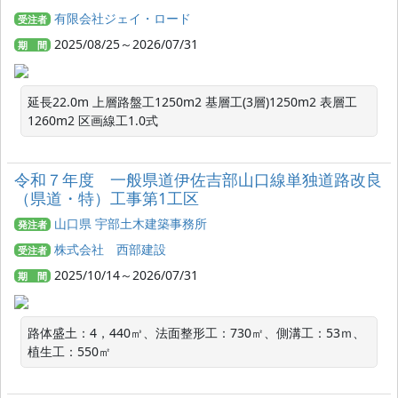
有限会社ジェイ・ロード
受注者
2025/08/25～2026/07/31
期 間
延長22.0m 上層路盤工1250m2 基層工(3層)1250m2 表層工
1260m2 区画線工1.0式
令和７年度 一般県道伊佐吉部山口線単独道路改良
（県道・特）工事第1工区
山口県 宇部土木建築事務所
発注者
株式会社 西部建設
受注者
2025/10/14～2026/07/31
期 間
路体盛土：4，440㎥、法面整形工：730㎡、側溝工：53ｍ、
植生工：550㎡