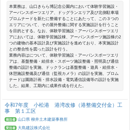
本業務は、山口きらら博記念公園内において体験学習施設・
アーバンスポーツエリア、ドッグランエリア及び北側駐車場
プロムナードを新たに整備することにあたって、この３つの
エリアについて、その屋外整備に関する実施設計を行うこと
を目的とする。なお、体験学習施設・アーバンスポーツエリ
アにおいては、体験学習施設棟、アーバンスポーツ施設棟の2
つの建物の基本設計及び実施設計を進めており、本実施設計
との整合性を図った設計を行う。

業務内容はについて、体験学習施設・アーバンスポーツエリ
アは、基盤整備・給排水・スポーツ施設整備・照明及び通信
整備の設計を実施、ドックランは基盤整備・遊具・給排水・
休憩施設整備及び通信（監視カメラ）の設計を実施、プロム
ナードは園路計画・排水設備・電気通信設備等の設計を実施
令和7年度 小松港 港湾改修（港整備交付金）工
事 第１工区
山口県 柳井土木建築事務所
発注者
大島建設株式会社
受注者