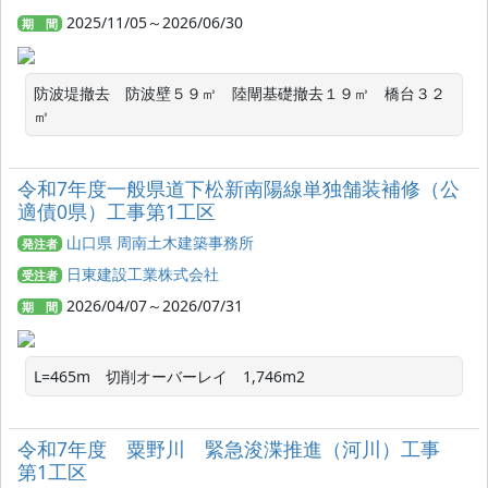
2025/11/05～2026/06/30
期 間
防波堤撤去　防波壁５９㎥　陸閘基礎撤去１９㎥　橋台３２
㎥
令和7年度一般県道下松新南陽線単独舗装補修（公
適債0県）工事第1工区
山口県 周南土木建築事務所
発注者
日東建設工業株式会社
受注者
2026/04/07～2026/07/31
期 間
L=465m　切削オーバーレイ　1,746m2
令和7年度 粟野川 緊急浚渫推進（河川）工事
第1工区