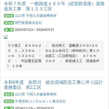
令和７年度 一般国道４９０号（絵堂萩道路）道路
改良工事 第１２３工区
山口県 宇部土木建築事務所
発注者
関門産業株式会社
受注者
2025/07/23～2026/07/31
期 間
ラス張工　８４４ｍ２　・　吹付枠工　梁断面２００×２０
０　１，２２６ｍ　・　モルタル吹付工（枠内吹付）厚１０
ｃｍ　１２２ｍ２　・　法面工（工法群指定）　３７０ｍ
２　・　中詰栗石設置　２ｍ３　・　鉄筋挿入工　現場条件
Ⅰ　１５本
令和6年度 友田川 総合流域防災工事に伴う設計
業務委託 第2工区
山口県 下関土木建築事務所
発注者
中電技術コンサルタント株式会社
受注者
2024/11/18～2026/03/31
期 間