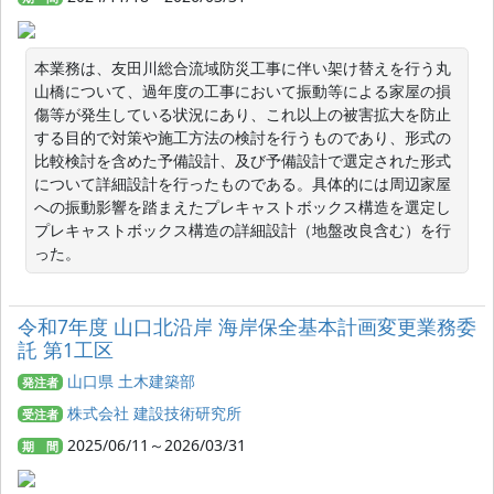
本業務は、友田川総合流域防災工事に伴い架け替えを行う丸
山橋について、過年度の工事において振動等による家屋の損
傷等が発生している状況にあり、これ以上の被害拡大を防止
する目的で対策や施工方法の検討を行うものであり、形式の
比較検討を含めた予備設計、及び予備設計で選定された形式
について詳細設計を行ったものである。具体的には周辺家屋
への振動影響を踏まえたプレキャストボックス構造を選定し
プレキャストボックス構造の詳細設計（地盤改良含む）を行
った。
令和7年度 山口北沿岸 海岸保全基本計画変更業務委
託 第1工区
山口県 土木建築部
発注者
株式会社 建設技術研究所
受注者
2025/06/11～2026/03/31
期 間