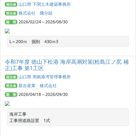
山口県 下関土木建築事務所
発注者
株式会社 國分組
受注者
2026/02/24～2026/06/30
期 間
L＝200ｍ　掘削　430ｍ3
令和7年度 徳山下松港 海岸高潮対策(粭島江ノ尻 補
正)工事 第1工区
山口県 周南港湾管理事務所
発注者
新吉産業 株式会社
受注者
2026/04/18～2026/09/30
期 間
海岸工事

工事用道路設置　1式