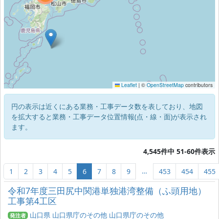
Leaflet
|
©
OpenStreetMap
contributors
円の表示は近くにある業務・工事データ数を表しており、地図
を拡大すると業務・工事データ位置情報(点・線・面)が表示され
ます。
4,545件中 51-60件表示
…
1
2
3
4
5
6
7
8
9
453
454
455
令和7年度三田尻中関港単独港湾整備（ふ頭用地）
工事第4工区
山口県 山口県庁のその他 山口県庁のその他
発注者