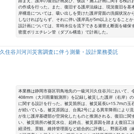
踏まえ、護岸の復旧計画及び、仮設・施工計画に関する検討お
の作成を行った。また、復旧する護岸法線は、現況復旧を基
岸構造については、吸い出しを受けた護岸背面の洗掘状況か
しなければならず、それに伴い護岸高が5m以上となること
設計画については、常時水位を流下できる瀬替え断面を確保
密度ポリエチレン管（ダブル構造）で計画した。
一級河川久住谷川河川災害調査に伴う測量・設計業務委託
本業務は静岡市葵区羽鳥地先の一級河川久住谷川において、令
408mm（大川雨量観測所）を記録し被災した護岸（右岸）
に関する設計を行った。被災箇所は、被災延長L=15.7mの玉
が続いている。被災原因は、台風2号による異常降雨により
が生じ護岸基礎部が空洞化したものと推測される。復旧に関
い、被災箇所の被災水位、起終点、被災原因を踏まえ復旧工
経済性、景観、維持管理面など総合的に評価し、野面石積（練）