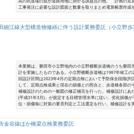
高の武道場の庇が道路用地に掛かる課題点の他、　計画の見
工事発注に必要な設計図面と数量を取りまとめ電算帳票作成
一）磐田細江線大型構造物修繕に伴う設計業務委託（小立野歩
本業務は、磐田市小立野地内の小立野横断歩道橋のうち磐田市管
計を実施したものである。小立野横断歩道橋は1987年竣工の通
回設計区間は2023年4月の定期点検において予防保全段階(判
して、定期点検成果と現在の損傷との照合と、歩道橋各部の
補修設計のための一般図の修正補完を行った。補修設計にあ
(平成31年3月)」が規定する目標管理水準に従い、劣化損傷
位・損傷毎に対策の要否判定と工法選定を行い、補修設計を
一）住吉金谷線ほか橋梁点検業務委託