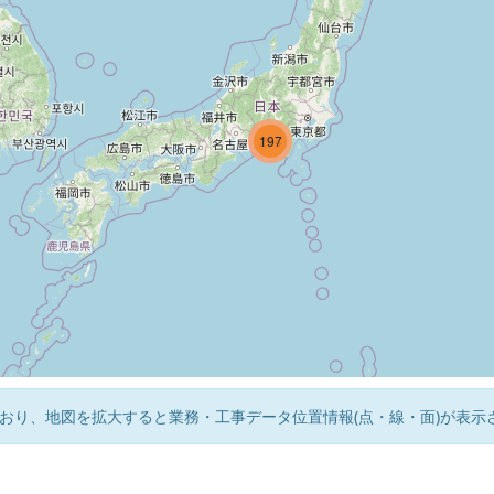
214
197
3
おり、地図を拡大すると業務・工事データ位置情報(点・線・面)が表示