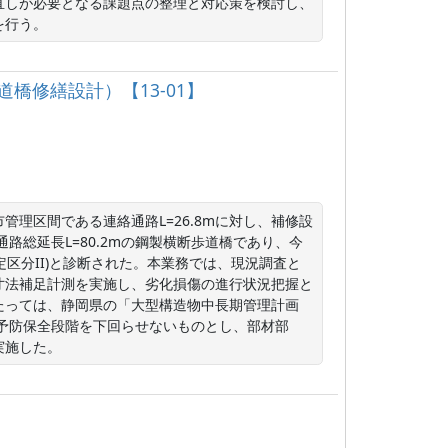
直しが必要となる課題点の整理と対応策を検討し、
を行う。
道橋修繕設計）【13-01】
理区間である連絡通路L=26.8mに対し、補修設
路総延長L=80.2mの鋼製横断歩道橋であり、今
定区分II)と診断された。本業務では、現況調査と
寸法補足計測を実施し、劣化損傷の進行状況把握と
たっては、静岡県の「大型構造物中長期管理計画
が予防保全段階を下回らせないものとし、部材部
実施した。