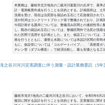
本業務は、藤枝市北方地先の二級河川葉梨川の左岸で、基準
計・電算帳票作成を行うことを目的とする。計画箇所は、土
洗堀を受け、現在は法尻部を袋詰め玉石にて応急復旧されて
流や対岸はコンクリートブロック張で整備されており、計画
今回計画する護岸については、整備済み区間との連続性等に
し、既存の袋詰め玉石については、整備区間外で法尻が洗堀
れた区間で流用する計画とした。また、仮設工については、
画を行うとともに、瀬替え水路については本設計区間の常時
もに、仮設管については「コルゲートパイプ」、「高密度ポ
チレン管（ダブル構造）」で経済比較し、最も安価となる工
二級河川滝之谷川河川災害調査に伴う測量・設計業務委託（5年
藤枝市滝沢1地先の二級河川滝之谷川において、令和5年6月
復旧に関する設計を行うことを目的とする。災害復旧に関す