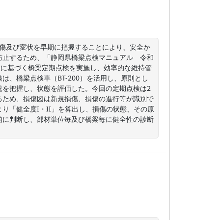
損傷及び変状を早期に把握することにより、安全か
防止するため、「静岡県橋梁点検マニュアル　令和
」に基づく橋梁定期点検を実施し、効率的な維持管
、橋梁点検車（BT-200）を活用し、原則とし
況を把握し、状態を評価した。今回の定期点検は2
るため、損傷図は新規損傷、損傷の進行等が識別で
り「健全度I・II」を算出し、損傷の状態、その原
的に判断し、部材単位毎及び橋梁毎に健全性の診断
）