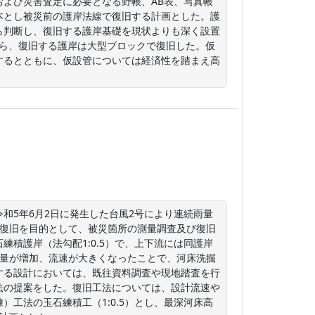
よび災害査定に必要となる野帳、AB表、写真帳
本とし被災前の護岸法線で復旧する計画とした。護
ら判断し、復旧する護岸基礎を現状よりも深く設置
から、復旧する護岸は大型ブロックで復旧した。仮
するとともに、仮設管については経済性を踏まえ高
和5年6月2日に発生した台風2号により連続雨量
の復旧を目的として、被災箇所の測量調査及び復旧
石練積護岸（法勾配1:0.5）で、上下流には同護岸
流量が増加、流速が大きくなったことで、河床洗掘
する設計においては、既往資料調査や現地踏査を行
法の提案をした。復旧工法については、設計流速や
工法の玉石練積工（1:0.5）とし、最深河床高