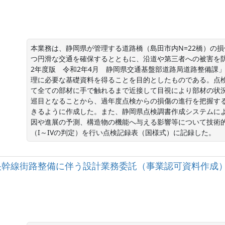
本業務は、静岡県が管理する道路橋（島田市内N=22橋）の
つ円滑な交通を確保するとともに、沿道や第三者への被害を
2年度版　令和2年4月　静岡県交通基盤部道路局道路整備課
理に必要な基礎資料を得ることを目的としたものである。点検は
て全ての部材に手で触れるまで近接して目視により部材の状
巡目となることから、過年度点検からの損傷の進行を把握す
きるように作成した。また、静岡県点検調書作成システムによ
因や進展の予測、構造物の機能へ与える影響等について技術
（I～IVの判定）を行い点検記録表（国様式）に記録した。
都)志太中央幹線街路整備に伴う設計業務委託（事業認可資料作成