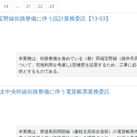
…
14
21
22
23
）田端宝野線街路整備に伴う設計業務委託【13-03】
本業務は、街路整備を進めている（都）田端宝野線（袋井市
ついて、宅地利用を考慮しL型擁壁を設置するため、工事に
的とするものである。
都）志太中央幹線街路整備に伴う電算帳票業務委託
本業務は、県道島田岡部線（藤枝北高前歩道部）の電算帳票