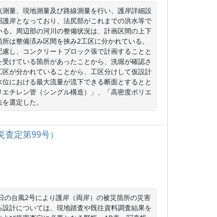
点測量、現地測量及び路線測量を行い、護岸詳細設
羽護岸となっており、法尻部がこれまでの洪水等で
いる。周辺部の河川の整備状況は、計画区間の上下
箇所は整備済み区間を挟み2工区に分かれている。
配慮し、コンクリートブロック張で計画することと
を受けている箇所があったことから、洗堀が確認さ
工区が分かれていることから、工区分けして仮設計
水位における最大流量が流下できる断面とするとと
リエチレン管（シングル構造）」、「高密度ポリエ
法を選定した。
災査定第99号）
2日の台風2号により護岸（両岸）の被災箇所の災害
る設計については、現地踏査や既往資料調査結果を