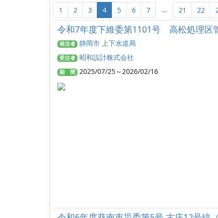
…
1
2
3
4
5
6
7
21
22
令和7年度下維委第1101号 高松処理
静岡市 上下水道局
発注者
昭和設計株式会社
受注者
2025/07/25～2026/02/16
期 間
令和6年度葵南市災委第5号 古庄12号