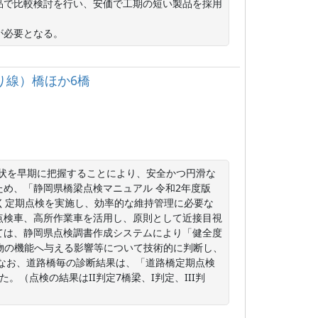
品で比較検討を行い、安価で工期の短い製品を採用
が必要となる。
上り線）橋ほか6橋
変状を早期に把握することにより、安全かつ円滑な
め、「静岡県橋梁点検マニュアル 令和2年度版　
く定期点検を実施し、効率的な維持管理に必要な
点検車、高所作業車を活用し、原則として近接目視
ては、静岡県点検調書作成システムにより「健全度
造物の機能へ与える影響等について技術的に判断し、
。なお、道路橋毎の診断結果は、「道路橋定期点検
。（点検の結果はII判定7橋梁、I判定、III判