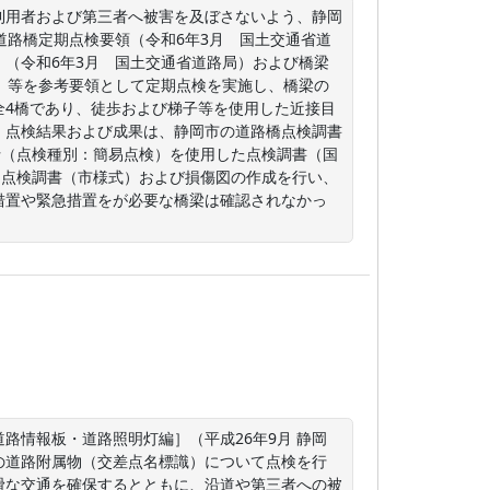
利用者および第三者へ被害を及ぼさないよう、静岡
道路橋定期点検要領（令和6年3月　国土交通省道
（令和6年3月　国土交通省道路局）および橋梁
）等を参考要領として定期点検を実施し、橋梁の
全4橋であり、徒歩および梯子等を使用した近接目
。点検結果および成果は、静岡市の道路橋点検調書
士（点検種別：簡易点検）を使用した点検調書（国
く点検調書（市様式）および損傷図の作成を行い、
措置や緊急措置をが必要な橋梁は確認されなかっ
路情報板・道路照明灯編］（平成26年9月 静岡
の道路附属物（交差点名標識）について点検を行
滑な交通を確保するとともに、沿道や第三者への被