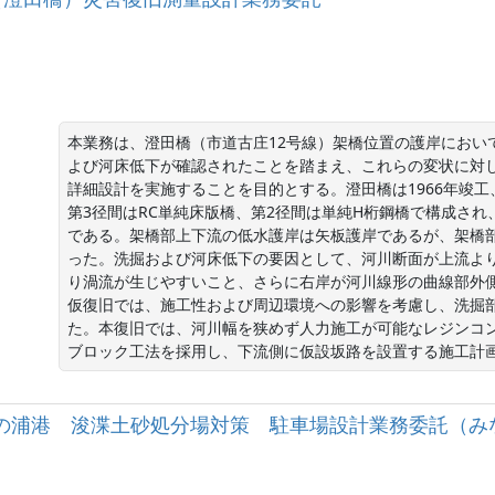
本業務は、澄田橋（市道古庄12号線）架橋位置の護岸におい
よび河床低下が確認されたことを踏まえ、これらの変状に対
詳細設計を実施することを目的とする。澄田橋は1966年竣工、
第3径間はRC単純床版橋、第2径間は単純H桁鋼橋で構成さ
である。架橋部上下流の低水護岸は矢板護岸であるが、架橋
った。洗掘および河床低下の要因として、河川断面が上流よ
り渦流が生じやすいこと、さらに右岸が河川線形の曲線部外
仮復旧では、施工性および周辺環境への影響を考慮し、洗掘
た。本復旧では、河川幅を狭めず人力施工が可能なレジンコ
ブロック工法を採用し、下流側に仮設坂路を設置する施工計
］田子の浦港 浚渫土砂処分場対策 駐車場設計業務委託（