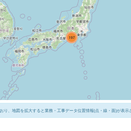
214
197
3
おり、地図を拡大すると業務・工事データ位置情報(点・線・面)が表示