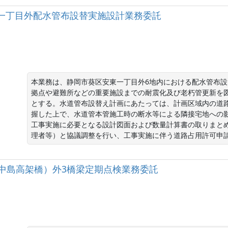
安東一丁目外配水管布設替実施設計業務委託
本業務は、静岡市葵区安東一丁目外6地内における配水管布
拠点や避難所などの重要施設までの耐震化及び老朽管更新を
とする。水道管布設替え計画にあたっては、計画区域内の道
握した上で、水道管本管施工時の断水等による隣接宅地への
工事実施に必要となる設計図面および数量計算書の取りまと
理者等）と協議調整を行い、工事実施に伴う道路占用許可申
（中島高架橋）外3橋梁定期点検業務委託