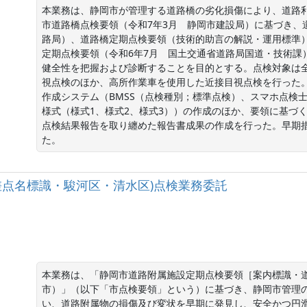
本業務は、静岡市が管理する道路橋の劣化損傷により、道路
市道路橋点検要領（令和7年3月　静岡市建設局）に基づき、
路局）、道路橋定期点検要領（技術的助言の解説・運用標準）
定期点検要領（令和6年7月　国土交通省道路局国道・技術課
健全性を把握および診断することを目的とする。点検対象は
視点検のほか、高所作業車を使用した近接目視点検を行った
作成システム（BMSS（点検種別；標準点検）、スマホ点検
様式（様式1、様式2、様式3））の作成のほか、要領に基づ
点検結果報告を取り纏めた報告書成果の作成を行った。早期
た。
交差点名標識・駿河区・清水区)点検業務委託
本業務は、「静岡市道路附属施設定期点検要領［案内標識・道
市）」（以下「市点検要領」という）に基づき、静岡市管理
い、道路附属物の損傷及び変状を早期に発見し、安全かつ円