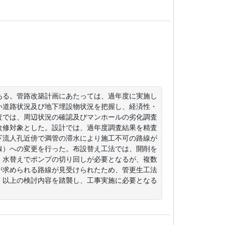
ある。管路改築計画にあたっては、過年度に実施し
い道路状況及び地下埋設物状況を把握し、経済性・
査では、周辺状況の確認及びマンホールの劣化調査
改修対象とした。設計では、過年度調査結果を精査
下流人孔近傍で満管の滞水により施工不可の路線が
線）への変更を行った。布設替え工法では、開削を
、水替えでポンプの切り回しが必要となるが、複数
が求められる路線が見受けられたため、管更生工法
。以上の検討内容を踏襲し、工事実施に必要となる