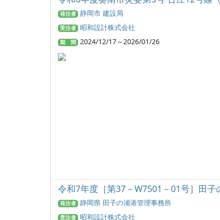
静岡市 建設局
発注者
昭和設計株式会社
受注者
2024/12/17～2026/01/26
期 間
令和7年度［第37－W7501－01号
静岡県 田子の浦港管理事務所
発注者
昭和設計株式会社
受注者