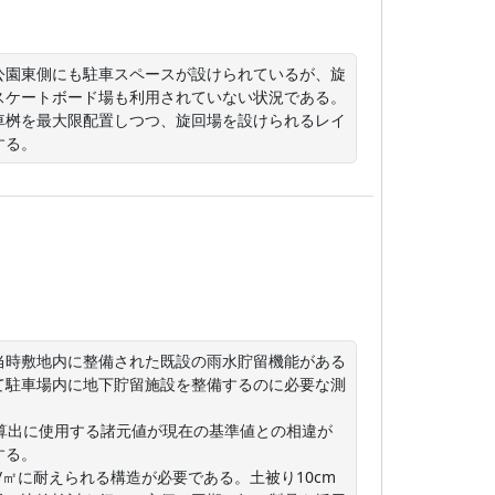
公園東側にも駐車スペースが設けられているが、旋
スケートボード場も利用されていない状況である。
車桝を最大限配置しつつ、旋回場を設けられるレイ
する。
当時敷地内に整備された既設の雨水貯留機能がある
て駐車場内に地下貯留施設を整備するのに必要な測
算出に使用する諸元値が現在の基準値との相違が
る。

/㎡に耐えられる構造が必要である。土被り10cm