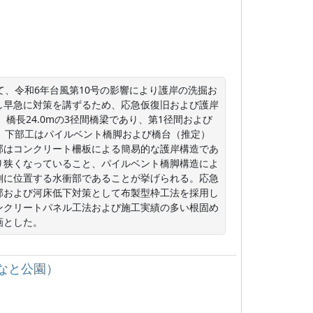
て、令和6年台風第10号の影響により護岸の洗掘お
し早急に対策を講ずるため、応急仮復旧および護岸
橋長24.0mの3径間橋梁であり、第1径間および
れ、下部工はパイルベント橋脚および橋台（推定）
部はコンクリート柵板による簡易的な護岸構造であ
り狭くなっていること、パイルベント橋脚構造によ
側に位置する水衝部であることが挙げられる。応急
部および河床低下対策として布製型枠工法を採用し
ンクリートパネル工法および施工実績の多い根固め
画とした。
みなと公園）