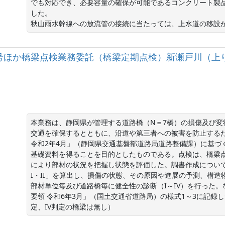
でも対応でき、必要容量の確保が可能であるコンクリート製
した。

秋山雨水幹線への放流管の接続に当たっては、上水道の移設
国）150号ほか橋梁点検業務委託（橋梁定期点検）新瀬戸川（
本業務は、静岡県が管理する道路橋（N＝7橋）の損傷及び
交通を確保するとともに、沿道や第三者への被害を防止するた
令和2年4月」（静岡県交通基盤部道路局道路整備課）に基づ
基礎資料を得ることを目的としたものである。点検は、橋梁
により部材の状況を把握し状態を評価した。調書作成につい
I・II」を算出し、損傷の状態、その原因や進展の予測、構
部材単位毎及び道路橋毎に健全性の診断（I～IV）を行った
要領 令和6年3月」（国土交通省道路局）の様式1～3に記録した
定、IV判定の橋梁は無し）