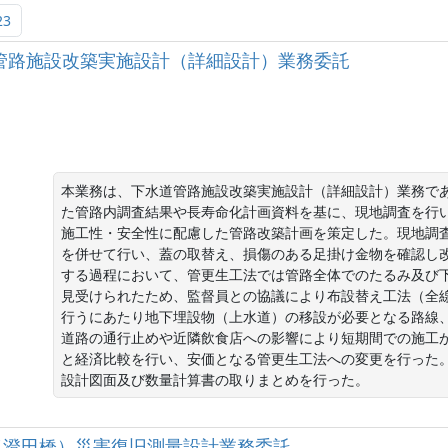
23
区管路施設改築実施設計（詳細設計）業務委託
本業務は、下水道管路施設改築実施設計（詳細設計）業務で
た管路内調査結果や長寿命化計画資料を基に、現地調査を行
施工性・安全性に配慮した管路改築計画を策定した。現地調
を併せて行い、蓋の取替え、損傷のある足掛け金物を確認し
する過程において、管更生工法では管路全体でのたるみ及び
見受けられたため、監督員との協議により布設替え工法（全
行うにあたり地下埋設物（上水道）の移設が必要となる路線
道路の通行止めや近隣飲食店への影響により短期間での施工
と経済比較を行い、安価となる管更生工法への変更を行った
設計図面及び数量計算書の取りまとめを行った。
線（澄田橋）災害復旧測量設計業務委託