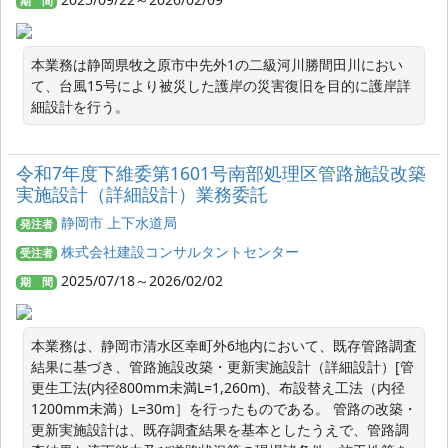
期 間
本業務は静岡県牧之原市中先外1の二級河川勝間田川におい
て、台風15号により被災した護岸の災害復旧を目的に護岸詳
細設計を行う。
令和7年度下維委第1601号南部処理区管路施設改築
実施設計（詳細設計）業務委託
静岡市 上下水道局
発注者
株式会社建設コンサルタントセンター
受注者
2025/07/18～2026/02/02
期 間
本業務は、静岡市清水区幸町外6地内において、既存管路調査
結果に基づき、管路施設改築・更新実施設計（詳細設計）[管
更生工法(内径800mm未満L=1,260m)、布設替え工法（内径
1200mm未満）L=30m］を行ったものである。 管路の改築・
更新実施設計は、既存調査結果を基本としたうえで、管路調