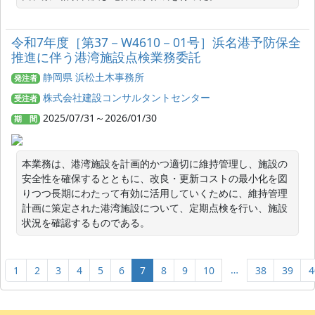
令和7年度［第37－W4610－01号］浜名港予防保全
推進に伴う港湾施設点検業務委託
静岡県 浜松土木事務所
発注者
株式会社建設コンサルタントセンター
受注者
2025/07/31～2026/01/30
期 間
本業務は、港湾施設を計画的かつ適切に維持管理し、施設の
安全性を確保するとともに、改良・更新コストの最小化を図
りつつ長期にわたって有効に活用していくために、維持管理
計画に策定された港湾施設について、定期点検を行い、施設
状況を確認するものである。
…
1
2
3
4
5
6
7
8
9
10
38
39
4