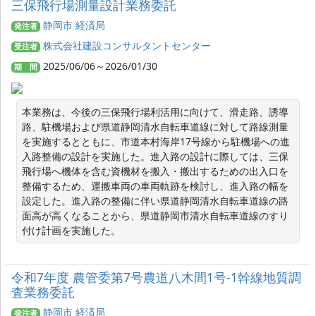
三保飛行場測量設計業務委託
静岡市 経済局
発注者
株式会社建設コンサルタントセンター
受注者
2025/06/06～2026/01/30
期 間
本業務は、今後の三保飛行場利活用に向けて、滑走路、誘導
路、駐機場および県道静岡清水自転車道線に対して路線測量
を実施するとともに、市道本村海岸17号線から駐機場への進
入路整備の設計を実施した。進入路の設計に際しては、三保
飛行場へ機体を含む資機材を搬入・搬出するための出入口を
整備するため、運搬車両の車両軌跡を検討し、進入路の幅を
設定した。進入路の整備に伴い県道静岡清水自転車道線の路
面高が高くなることから、県道静岡市清水自転車道線のすり
付け計画を実施した。
令和7年度 農管委第7号農道八木間1号-1幹線地質調
査業務委託
静岡市 経済局
発注者