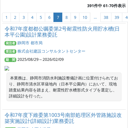
391件中 61-70件表示
…
1
2
3
4
5
6
7
8
9
10
38
39
4
令和7年度都都公嘱委第2号耐震性防火用貯水槽(日
本平公園)設計業務委託
静岡市 都市局
発注者
株式会社建設コンサルタントセンター
受注者
2025/08/29～2026/02/09
期 間
 本業務は、静岡市消防水利施設整備計画に位置付けられてお
り、静岡市清水区草薙地内（日本平公園内）において、現地
踏査結果内容を踏まえ、耐震性貯水槽形式タイプを選定し、
詳細設計を行った。
令和7年度下維委第1003号南部処理区外管路施設改
築実施設計(詳細設計)業務委託