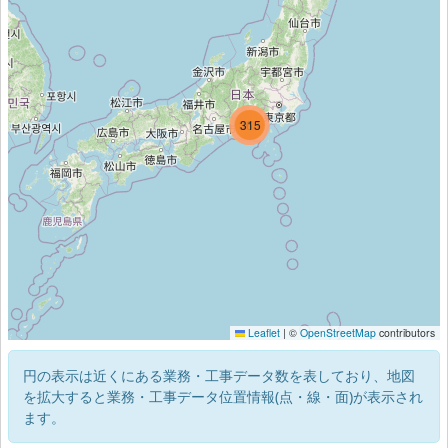
363
315
25
Leaflet
|
©
OpenStreetMap
contributors
円の表示は近くにある業務・工事データ数を表しており、地図
を拡大すると業務・工事データ位置情報(点・線・面)が表示され
ます。