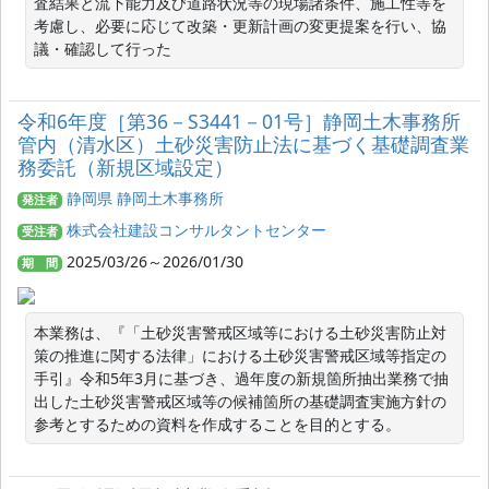
査結果と流下能力及び道路状況等の現場諸条件、施工性等を
考慮し、必要に応じて改築・更新計画の変更提案を行い、協
議・確認して行った
令和6年度［第36－S3441－01号］静岡土木事務所
管内（清水区）土砂災害防止法に基づく基礎調査業
務委託（新規区域設定）
静岡県 静岡土木事務所
発注者
株式会社建設コンサルタントセンター
受注者
2025/03/26～2026/01/30
期 間
本業務は、『「土砂災害警戒区域等における土砂災害防止対
策の推進に関する法律」における土砂災害警戒区域等指定の
手引』令和5年3月に基づき、過年度の新規箇所抽出業務で抽
出した土砂災害警戒区域等の候補箇所の基礎調査実施方針の
参考とするための資料を作成することを目的とする。