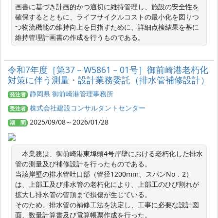
画書に基づき計画的かつ適切に維持管理し、施設の安全性を
確保するとともに、ライフサイクルコストの最小化を図りつ
つ物流機能の維持向上を目指すために、詳細点検結果を基に
維持管理計画書の作成を行うものである。
令和7年度［第37－W5861－01号］御前崎港老朽化
対策に伴う測量・設計業務委託（排水管補修設計）
静岡県 御前崎港管理事務所
発注者
株式会社建設コンサルタントセンター
受注者
2025/09/08～2026/01/28
期 間
　本業務は、御前崎港東埠頭4号岸壁における老朽化した排水
管の測量及び補修設計を行ったものである。

当該岸壁の排水管吐口部（管径1200mm、スパンNo．2）
は、上部工及び排水管の老朽化により、上部工のひび割れが
拡大し排水管の管頂まで損傷が生じている。

そのため、排水管の補修工法を決定し、工事に必要な設計図
面、数量計算書及び電算帳票作成を行った。