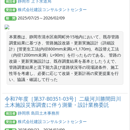
静岡市 上下水道局
発注者
株式会社建設コンサルタントセンター
受注者
2025/07/25～2026/02/09
期 間
本業務は、静岡市清水区南岡町外15地内において、既存管路
調査結果に基づき、管路施設改築・更新実施設計（詳細設
計）[管更生工法(内径800mm未満L=1,170m)、布設替え工法
（内径1200mm未満）L=90m］を行ったものである。 管路の
改築・更新実施設計は、既存調査結果を基本としたうえで、
管路調査結果と流下能力及び道路状況等の現場諸条件、施工
性等を考慮し、必要に応じて改築・更新計画の変更提案を行
い、協議・確認して行った
令和7年度［第37-B0351-03号］二級河川勝間田川
土木施設災害調査に伴う測量・設計業務委託
静岡県 島田土木事務所
発注者
株式会社建設コンサルタントセンター
受注者
2025/09/22～2026/02/09