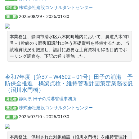
株式会社建設コンサルタントセンター
受注者
2025/08/29～2026/01/30
期 間
本業務は、静岡市清水区八木間町地内において、農道八木間1
号－1幹線のり面復旧設計に伴う基礎資料を整備するため、当
該地質状況を把握し、設計に必要な土質資料を得る目的でボ
ーリング調査を、下記の通り実施した。 
令和7年度［第37－W4602－01号］田子の浦港 予
防保全推進 橋梁点検・維持管理計画策定業務委託
（沼川水門橋）
静岡県 田子の浦港管理事務所
発注者
株式会社建設コンサルタントセンター
受注者
2025/07/10～2026/01/30
期 間
本業務は、供用された対象施設（沼川水門橋）を維持管理計