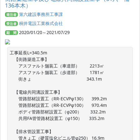
136本木）
第六建設事務所工事課
発注者
桐井電設工業株式会社
受注者
2020/01/20～2021/07/29
期 間
工事延長L=340.5m

　【街路築造工事】

　　アスファルト舗装工（車道部）　　 2213㎡　

　　アスファルト舗装工（歩道部）　　 1781㎡

　　街きょ　　　　　　　　　　　 　 343.1m

　【電線共同溝設置工事】

　　管路部材設置工（RR-ECVPφ130） 　399.2m

　　管路部材設置工（RR-ECVPφ100） 　970.4m 　

　　ボディ管路部材設置工（φ200）　　332.2m

　　共用FA管管路材設置工（φ150）  　335.2m

　【排水管設置工事】

　　管きょ工（硬質塩化ビニル管φ250） 16.9m
