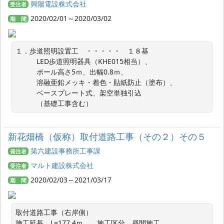
興陽電設株式会社
受注者
2020/02/01～2020/03/02
期 間
１．歩道照明設置工　・・・・・　１８基

　　　LED歩道照明器具（KHE015相当）、

　　　ポール高さ5ｍ、出幅0.8ｍ、

　　　溶融亜鉛メッキ・着色・貼紙防止（塗布）、

　　　ベースプレート式、架空単独引込

　　　（基礎工事含む）
新花畑橋（仮称）取付道路工事（その２）その５
第六建設事務所工事課
発注者
マルト建設株式会社
受注者
2020/02/03～2021/03/17
期 間
取付道路工事（右岸側）

施工延長　L=177.4ｍ　　施工区分　昼間施工
