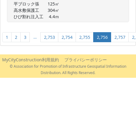
　平ブロック張　　125㎡

　高水敷保護工　　304㎡

　ひび割れ注入工　 4.4ｍ
…
1
2
3
2,753
2,754
2,755
2,756
2,757
2
MyCityConstruction利用規約
プライバシーポリシー
© Association for Promotion of Infrastructure Geospatial Information
Distribution. All Rights Reserved.