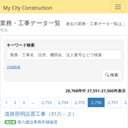
My City Construction
業務・工事データ一覧
過去の業務・工事データ一覧は
こ
ちら
キーワード検索
詳細検索
検索
28,768件中 27,551-27,560件表示
…
1
2
3
2,753
2,754
2,755
2,756
2,757
2
道路照明設置工事（31六－２）
第六建設事務所補修課
発注者