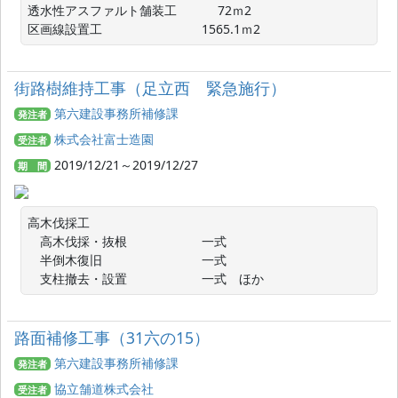
透水性アスファルト舗装工　　　 72ｍ2

区画線設置工　　　　　　　　1565.1ｍ2
街路樹維持工事（足立西 緊急施行）
第六建設事務所補修課
発注者
株式会社富士造園
受注者
2019/12/21～2019/12/27
期 間
高木伐採工

　高木伐採・抜根　　　　　　一式

　半倒木復旧　　　　　　　　一式

　支柱撤去・設置　　　　　　一式　ほか
路面補修工事（31六の15）
第六建設事務所補修課
発注者
協立舗道株式会社
受注者