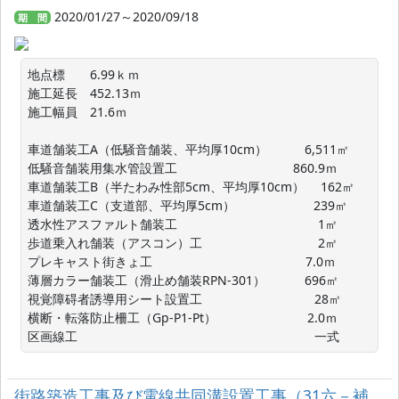
2020/01/27～2020/09/18
期 間
地点標　　6.99ｋｍ

施工延長　452.13ｍ　

施工幅員　21.6ｍ

車道舗装工A（低騒音舗装、平均厚10cm）　　　6,511㎡

低騒音舗装用集水管設置工　　　　　　　　　 860.9ｍ

車道舗装工B（半たわみ性部5cm、平均厚10cm）　 162㎡

車道舗装工C（支道部、平均厚5cm）　　　　　　 239㎡

透水性アスファルト舗装工　　　　　　　　　　　 1㎡

歩道乗入れ舗装（アスコン）工　　　　　　　　　 2㎡

プレキャスト街きょ工　　　　　　　　　　　　 7.0ｍ

薄層カラー舗装工（滑止め舗装RPN-301）    　　696㎡

視覚障碍者誘導用シート設置工　　　　　　　　　28㎡

横断・転落防止柵工（Gp-P1-Pt）　　　　　　　 2.0ｍ

区画線工　　　　　　　　　　　　　　　　　　　一式
街路築造工事及び電線共同溝設置工事（31六－補