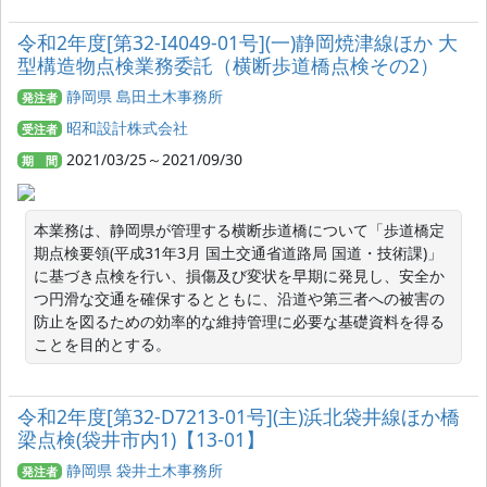
令和2年度[第32-I4049-01号](一)静岡焼津線ほか 大
型構造物点検業務委託（横断歩道橋点検その2）
静岡県 島田土木事務所
発注者
昭和設計株式会社
受注者
2021/03/25～2021/09/30
期 間
本業務は、静岡県が管理する横断歩道橋について「歩道橋定
期点検要領(平成31年3月 国土交通省道路局 国道・技術課)」
に基づき点検を行い、損傷及び変状を早期に発見し、安全か
つ円滑な交通を確保するとともに、沿道や第三者への被害の
防止を図るための効率的な維持管理に必要な基礎資料を得る
ことを目的とする。
令和2年度[第32-D7213-01号](主)浜北袋井線ほか橋
梁点検(袋井市内1)【13-01】
静岡県 袋井土木事務所
発注者