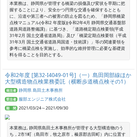
本業務は、静岡県が管理する橋梁の損傷及び変状を早期に把
握することにより、安全かつ円滑な交通を確保するととも
に、沿道や第三者への被害の防止を図るため、「静岡県橋梁
点検マニュアル(令和2 年度版)(令和2年4月 静岡県交通基盤部
道路局道路整備課)」に基づき、「道路橋定期点検要領(平成
31年2月 国土交通省道路局)」及び「橋梁定期点検要領（平成
31年3月 国土交通省道路局国道・技術課）」等の関連要領を
参考に橋梁点検を実施し、効率的な維持管理に必要な基礎資
料を得ることを目的とする。
令和2年度 [第32-I4049-01号]（一）島田岡部線ほか
大型構造物点検業務委託（横断歩道橋点検その1）
静岡県 島田土木事務所
発注者
服部エンジニア株式会社
受注者
2021/03/24～2021/09/30
期 間
本業務は, 静岡県島田土木事務所が管理する大型構造物のう
ち，2市1町（島田市，牧之原市，榛原郡吉田町）内に位置す