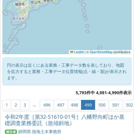
Leaflet
|
©
OpenStreetMap
contributors
円の表示は近くにある業務・工事データ数を表しており、地図
を拡大すると業務・工事データ位置情報(点・線・面)が表示され
ます。
5,793件中 4,981-4,990件表示
…
1
2
3
496
497
498
499
500
501
502
令和2年度［第32‐S1610‐01号］八幡野向町ほか基
礎調査業務委託（急傾斜地）
静岡県 熱海土木事務所
発注者