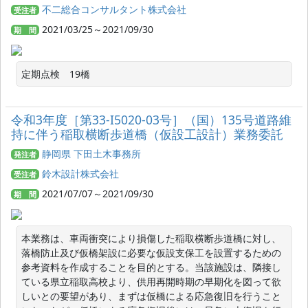
不二総合コンサルタント株式会社
受注者
2021/03/25～2021/09/30
期 間
定期点検　19橋
令和3年度［第33-I5020-03号］（国）135号道路維
持に伴う稲取横断歩道橋（仮設工設計）業務委託
静岡県 下田土木事務所
発注者
鈴木設計株式会社
受注者
2021/07/07～2021/09/30
期 間
本業務は、車両衝突により損傷した稲取横断歩道橋に対し、
落橋防止及び仮橋架設に必要な仮設支保工を設置するための
参考資料を作成することを目的とする。当該施設は、隣接し
ている県立稲取高校より、供用再開時期の早期化を図って欲
しいとの要望があり、まずは仮橋による応急復旧を行うこと