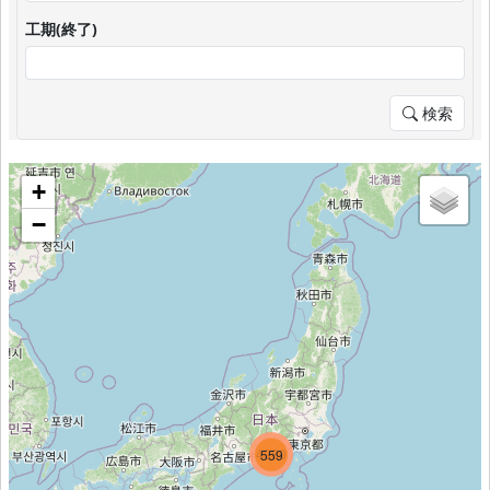
工期(終了)
検索
+
−
5522
4380
559