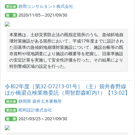
静岡コンサルタント株式会社
受注者
2020/11/05～2021/09/30
期 間
本業務は、土砂災害防止法の既指定箇所のうち、急傾斜地崩
壊対策施設がある箇所において、平成17年度までに設計され
た旧基準の急傾斜地崩壊対策施設について、施設台帳等の既
存資料や現地調査により施設の概要等を把握し、旧基準施設
の安定計算を実施して安全性評価を行った。その結果により
特別警戒区域の設定を行った。
令和2年度［第32-D7213-01号］（主）袋井春野線
ほか橋梁点検業務委託（周智郡森町内1）【13-02】
静岡県 袋井土木事務所
発注者
昭和設計株式会社
受注者
2021/03/25～2021/09/30
期 間