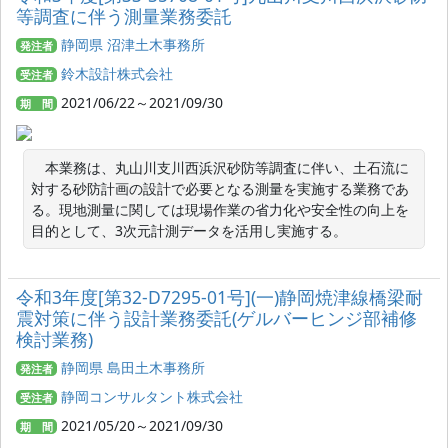
等調査に伴う測量業務委託
静岡県 沼津土木事務所
発注者
鈴木設計株式会社
受注者
2021/06/22～2021/09/30
期 間
　本業務は、丸山川支川西浜沢砂防等調査に伴い、土石流に
対する砂防計画の設計で必要となる測量を実施する業務であ
る。現地測量に関しては現場作業の省力化や安全性の向上を
目的として、3次元計測データを活用し実施する。
令和3年度[第32-D7295-01号](一)静岡焼津線橋梁耐
震対策に伴う設計業務委託(ゲルバーヒンジ部補修
検討業務)
静岡県 島田土木事務所
発注者
静岡コンサルタント株式会社
受注者
2021/05/20～2021/09/30
期 間