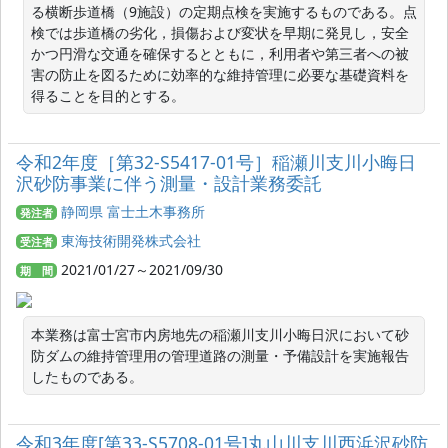
る横断歩道橋（9施設）の定期点検を実施するものである。点
検では歩道橋の劣化，損傷および変状を早期に発見し，安全
かつ円滑な交通を確保するとともに，利用者や第三者への被
害の防止を図るために効率的な維持管理に必要な基礎資料を
得ることを目的とする。
令和2年度［第32-S5417-01号］稲瀬川支川小晦日
沢砂防事業に伴う測量・設計業務委託
静岡県 富士土木事務所
発注者
東海技術開発株式会社
受注者
2021/01/27～2021/09/30
期 間
本業務は富士宮市内房地先の稲瀬川支川小晦日沢において砂
防ダムの維持管理用の管理道路の測量・予備設計を実施報告
したものである。
令和3年度[第33-S5708-01号]丸山川支川西浜沢砂防