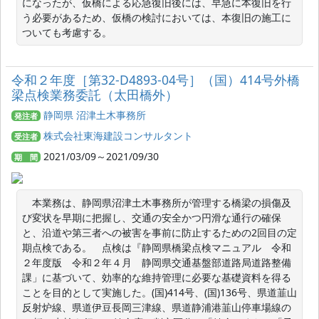
になったが、仮橋による応急復旧後には、早急に本復旧を行
う必要があるため、仮橋の検討においては、本復旧の施工に
ついても考慮する。
令和２年度［第32-D4893-04号］（国）414号外橋
梁点検業務委託（太田橋外）
静岡県 沼津土木事務所
発注者
株式会社東海建設コンサルタント
受注者
2021/03/09～2021/09/30
期 間
　本業務は、静岡県沼津土木事務所が管理する橋梁の損傷及
び変状を早期に把握し、交通の安全かつ円滑な通行の確保
と、沿道や第三者への被害を事前に防止するための2回目の定
期点検である。　点検は『静岡県橋梁点検マニュアル　令和
２年度版　令和２年４月　静岡県交通基盤部道路局道路整備
課」に基づいて、効率的な維持管理に必要な基礎資料を得る
ことを目的として実施した。(国)414号、(国)136号、県道韮山
反射炉線、県道伊豆長岡三津線、県道静浦港韮山停車場線の