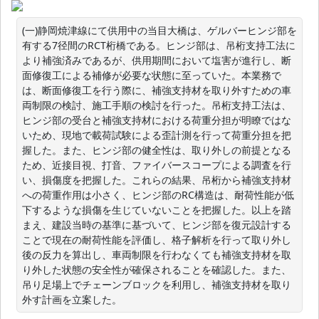
(一)静岡焼津線にて供用中の当目大橋は、ゲルバーヒンジ部を
有する7径間のRCT桁橋である。ヒンジ部は、吊桁支持工法に
より補強済みであるが、供用期間において塩害が進行し、断
面修復工による補修が必要な状態に至っていた。本業務で
は、断面修復工を行う際に、補強支持材を取り外すための車
両制限の検討、施工手順の検討を行った。吊桁支持工法は、
ヒンジ部の受台と補強支持材における荷重分担が明瞭ではな
いため、現地で載荷試験による歪計測を行って荷重分担を把
握した。また、ヒンジ部の健全性は、取り外しの前提となる
ため、近接目視、打音、ファイバースコープによる調査を行
い、損傷度を把握した。これらの結果、吊桁から補強支持材
への荷重作用は小さく、ヒンジ部のRC構造は、耐荷性能が低
下するような損傷を生じていないことを把握した。以上を踏
まえ、建設当時の基準に基づいて、ヒンジ部を復元設計する
ことで現在の耐荷性能を評価し、格子解析を行って取り外し
後の反力を算出し、車両制限を行わなくても補強支持材を取
り外した状態の安全性が確保されることを確認した。また、
吊り足場上でチェーンブロックを利用し、補強支持材を取り
外す計画を立案した。