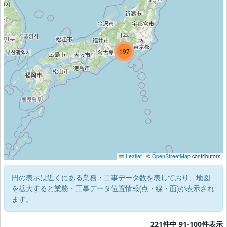
214
197
3
Leaflet
|
©
OpenStreetMap
contributors
円の表示は近くにある業務・工事データ数を表しており、地図
を拡大すると業務・工事データ位置情報(点・線・面)が表示され
ます。
221件中 91-100件表示