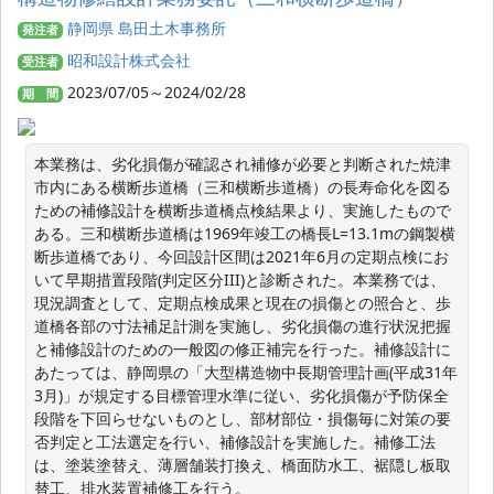
静岡県 島田土木事務所
発注者
昭和設計株式会社
受注者
2023/07/05～2024/02/28
期 間
本業務は、劣化損傷が確認され補修が必要と判断された焼津
市内にある横断歩道橋（三和横断歩道橋）の長寿命化を図る
ための補修設計を横断歩道橋点検結果より、実施したもので
ある。三和横断歩道橋は1969年竣工の橋長L=13.1mの鋼製横
断歩道橋であり、今回設計区間は2021年6月の定期点検にお
いて早期措置段階(判定区分III)と診断された。本業務では、
現況調査として、定期点検成果と現在の損傷との照合と、歩
道橋各部の寸法補足計測を実施し、劣化損傷の進行状況把握
と補修設計のための一般図の修正補完を行った。補修設計に
あたっては、静岡県の「大型構造物中長期管理計画(平成31年
3月)」が規定する目標管理水準に従い、劣化損傷が予防保全
段階を下回らせないものとし、部材部位・損傷毎に対策の要
否判定と工法選定を行い、補修設計を実施した。補修工法
は、塗装塗替え、薄層舗装打換え、橋面防水工、裾隠し板取
替工、排水装置補修工を行う。