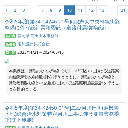
…
…
1
2
3
7
8
9
10
11
12
13
21
令和5年度[第34-C4246-01号](都)志太中央幹線街路
整備に伴う設計業務委託（道路付属物等設計）
静岡県 島田土木事務所
発注者
昭和設計株式会社
受注者
2023/11/21～2024/03/15
期 間
本業務は、(都)志太中央幹線（大手・郡工区）における道路案
内標識新設の詳細設計を行うとともに、(都)志太中央幹線と
(都)焼津藤枝線との交差点において道路照明施設設計を行うこ
とを目的とする。
令和5年度[第34-K2450-01号]二級河川巴川(麻機遊
水地)総合治水対策特定河川工事に伴う測量業務委
託(沈下観測)
静岡県 静岡土木事務所