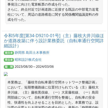
事発注に向けた電算帳票の作成を行った。

さらに、終点付近で計画道路に近接する既設の中部電力送電
柱について、周辺の道路構造に関する関係機関協議資料の作
成を行った。
令和5年度[第34-D9210-01号]（主）藤枝大井川線ほ
か道路改築に伴う設計業務委託（自転車通行空間詳
細設計）
静岡県 島田土木事務所
発注者
昭和設計株式会社
受注者
2023/08/30～2024/03/06
期 間
本業務は、「藤枝市自転車通行空間ネットワーク整備計画」
において、短期整備路線に位置付けられている（主）藤枝大
井川線、（主）藤枝黒俣線、（一）大富藤枝線、（一）島田
岡部線について、自転車通行空間を整備し、自転車の安全
性、快適性を向上させることを目的とした。本業務では、設
計図の元図となる現況図の作成を行い、最新の「静岡県自転