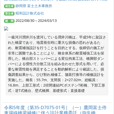
静岡県 富士土木事務所
発注者
昭和設計株式会社
受注者
2022/08/30～2024/03/13
期 間
一級河川潤井川を渡河している潤井川橋は、平成5年に架設さ
れた橋梁であり、地震発生時に重大な損傷の恐れがあるた
め、耐震補強設計を行うことを目的とする。仮締切の施工が
非常に困難であることにより、橋全体系の耐震補強工法を採
用した。橋台部ストッパーによる変位拘束工法、橋脚部ダン
パーによる慣性力分散工法を組み合わせた形式を用いて、必
要な耐震性能を満足することを動的解析により確認した。損
傷調査結果から、ひび割れ補修工、舗装打換等の補修設計を
実施した。橋長：55.7m、支間長：2×27.02m、総幅員：
16.8m、上部工形式：2径間連結PCポステンT桁橋、下部工形
式：逆T式橋台、壁式橋脚、基礎形式：直接基礎
令和5年度［第35‐D7075‐01号］（一）鷹岡富士停
車場線橋梁補修に伴う設計業務委託（弥生橋