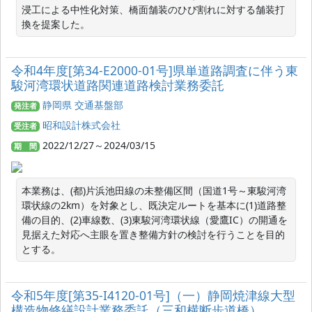
浸工による中性化対策、橋面舗装のひび割れに対する舗装打
換を提案した。
令和4年度[第34-E2000-01号]県単道路調査に伴う東
駿河湾環状道路関連道路検討業務委託
静岡県 交通基盤部
発注者
昭和設計株式会社
受注者
2022/12/27～2024/03/15
期 間
本業務は、(都)片浜池田線の未整備区間（国道1号～東駿河湾
環状線の2km）を対象とし、既決定ルートを基本に(1)道路整
備の目的、(2)車線数、(3)東駿河湾環状線（愛鷹IC）の開通を
見据えた対応へ主眼を置き整備方針の検討を行うことを目的
とする。
令和5年度[第35-I4120-01号]（一）静岡焼津線大型
構造物修繕設計業務委託（三和横断歩道橋）