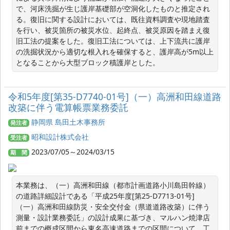
で、河床洗掘が生じ護岸基礎部が空洞化したものと推定され
る。復旧に関する設計においては、既往資料調査や現地踏査
を行い、被災箇所の被災水位、起終点、被災原因を踏まえ復
旧工法の提案をした。復旧工法については、上下流共に護岸
の洗掘状況から適切な根入れを確保すると、護岸高が5m以上
となることから大型ブロック積護岸とした。
令和5年度[第35-D7740-01号]（一）高洲和田線道路
改築に伴う電算帳票業務委託
静岡県 島田土木事務所
発注者
昭和設計株式会社
受注者
2023/07/05～2024/03/15
期 間
本業務は、（一）高洲和田線（都市計画道路小川島田幹線）
の道路詳細設計である「平成25年度[第25-D7713-01号]
（一）高洲和田線防災・安全交付金（県道道路改築）に伴う
測量・設計業務委託」の設計成果に基づき、マルハン焼津店
前までの概成区間から東名高速道路までの区間について、工