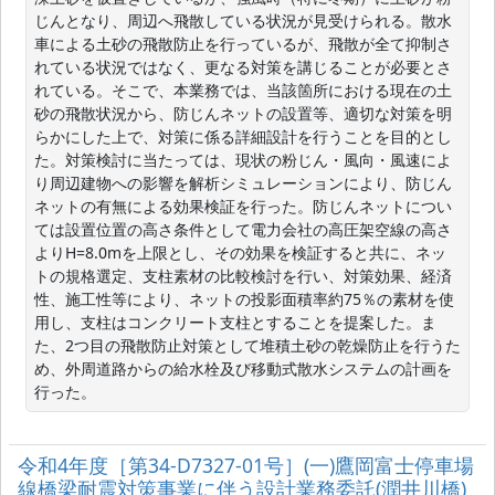
じんとなり、周辺へ飛散している状況が見受けられる。散水
車による土砂の飛散防止を行っているが、飛散が全て抑制さ
れている状況ではなく、更なる対策を講じることが必要とさ
れている。そこで、本業務では、当該箇所における現在の土
砂の飛散状況から、防じんネットの設置等、適切な対策を明
らかにした上で、対策に係る詳細設計を行うことを目的とし
た。対策検討に当たっては、現状の粉じん・風向・風速によ
り周辺建物への影響を解析シミュレーションにより、防じん
ネットの有無による効果検証を行った。防じんネットについ
ては設置位置の高さ条件として電力会社の高圧架空線の高さ
よりH=8.0mを上限とし、その効果を検証すると共に、ネッ
トの規格選定、支柱素材の比較検討を行い、対策効果、経済
性、施工性等により、ネットの投影面積率約75％の素材を使
用し、支柱はコンクリート支柱とすることを提案した。ま
た、2つ目の飛散防止対策として堆積土砂の乾燥防止を行うた
め、外周道路からの給水栓及び移動式散水システムの計画を
行った。
令和4年度［第34-D7327-01号］(一)鷹岡富士停車場
線橋梁耐震対策事業に伴う設計業務委託(潤井川橋)