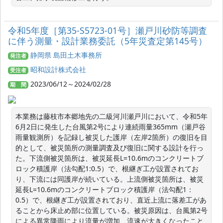
令和5年度［第35-S5723-01号］瀬戸川砂防等調査
に伴う測量・設計業務委託（5年災査定第145号）
静岡県 島田土木事務所
発注者
昭和設計株式会社
受注者
2023/06/12～2024/02/28
期 間
本業務は藤枝市本郷地先の二級河川瀬戸川において、令和5年
6月2日に発生した台風第2号により連続雨量365mm（瀬戸谷
雨量観測所）を記録し被災した護岸（左岸2箇所）の復旧を目
的として、被災箇所の測量調査及び復旧に関する設計を行っ
た。下流側被災箇所は、被災延長L=10.6mのコンクリートブ
ロック積護岸（法勾配1:0.5）で、根継ぎ工が設置されてお
り、下流には同護岸が続いている。上流側被災箇所は、被災
延長L=10.6mのコンクリートブロック積護岸（法勾配1：
0.5）で、根継ぎ工が設置されており、直近上流に落差工があ
ることから床止め部に位置している。被災原因は、台風第2号
による異常降雨により流量が増加、流速が大きくなったこと