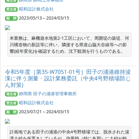
発注者
昭和設計株式会社
受注者
2023/05/13～2024/03/15
期 間
本業務は、麻機遊水地第2-1工区において、周囲堤の築堤、河
川構造物の新設等に伴い、隣接する県道山脇大谷線等への影
響(経年変化)を確認するため、沈下観測を行うものである。
令和5年度［第35‐W7051‐01号］田子の浦港維持浚
渫に伴う測量・設計業務委託（中央4号野積場防じ
ん対策)
静岡県 田子の浦港管理事務所
発注者
昭和設計株式会社
受注者
2023/07/21～2024/03/15
期 間
計画地である田子の浦港の中央4号野積場では、脱水された浚
渫土砂を仮置きしているが、強風時（特に冬期）に土砂が粉