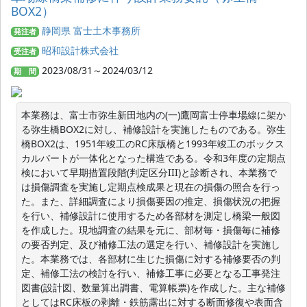
BOX2）
静岡県 富士土木事務所
発注者
昭和設計株式会社
受注者
2023/08/31～2024/03/12
期 間
本業務は、富士市弥生新田地内の(一)鷹岡富士停車場線に架か
る弥生橋BOX2に対し、補修設計を実施したものである。弥生
橋BOX2は、1951年竣工のRC床版橋と1993年竣工のボックス
カルバートが一体化となった構造である。令和3年度の定期点
検において早期措置段階(判定区分III)と診断され、本業務で
は損傷調査を実施し定期点検成果と現在の損傷の照合を行っ
た。また、詳細調査により損傷要因の推定、損傷状況の把握
を行い、補修設計に使用するため各部材を測定し橋梁一般図
を作成した。現地調査の結果を元に、部材毎・損傷毎に補修
の要否判定、及び補修工法の選定を行い、補修設計を実施し
た。本業務では、各部材に生じた損傷に対する補修要否の判
定、補修工法の検討を行い、補修工事に必要となる工事発注
図書(設計図、数量算出調書、電算帳票)を作成した。主な補修
としてはRC床板の剥離・鉄筋露出に対する断面修復や表面含