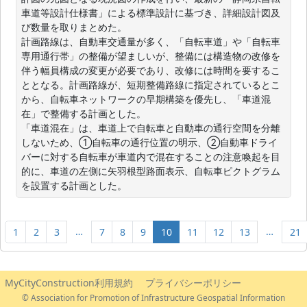
車道等設計仕様書」による標準設計に基づき、詳細設計図及
び数量を取りまとめた。

計画路線は、自動車交通量が多く、「自転車道」や「自転車
専用通行帯」の整備が望ましいが、整備には構造物の改修を
伴う幅員構成の変更が必要であり、改修には時間を要するこ
ととなる。計画路線が、短期整備路線に指定されているとこ
から、自転車ネットワークの早期構築を優先し、「車道混
在」で整備する計画とした。

「車道混在」は、車道上で自転車と自動車の通行空間を分離
しないため、①自転車の通行位置の明示、②自動車ドライ
バーに対する自転車が車道内で混在することの注意喚起を目
的に、車道の左側に矢羽根型路面表示、自転車ピクトグラム
を設置する計画とした。
…
…
1
2
3
7
8
9
10
11
12
13
21
MyCityConstruction利用規約
プライバシーポリシー
© Association for Promotion of Infrastructure Geospatial Information