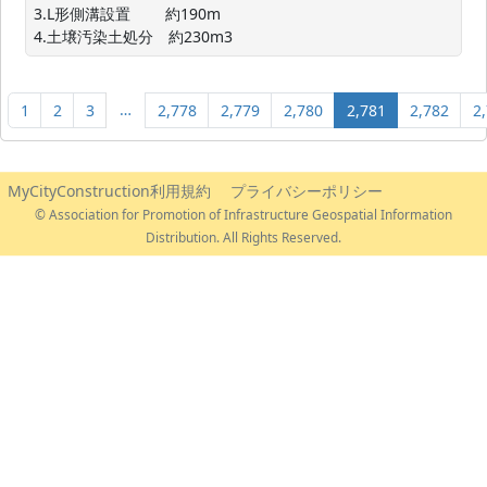
3.L形側溝設置　 　約190m

4.土壌汚染土処分　約230m3
…
1
2
3
2,778
2,779
2,780
2,781
2,782
2
MyCityConstruction利用規約
プライバシーポリシー
© Association for Promotion of Infrastructure Geospatial Information
Distribution. All Rights Reserved.