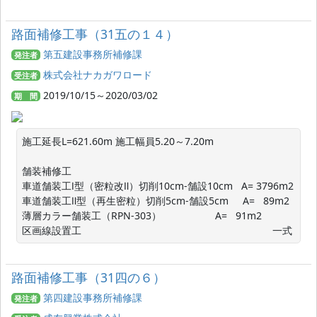
路面補修工事（31五の１４）
第五建設事務所補修課
発注者
株式会社ナカガワロード
受注者
2019/10/15～2020/03/02
期 間
施工延長L=621.60m 施工幅員5.20～7.20m　

舗装補修工

車道舗装工Ⅰ型（密粒改Ⅱ）切削10cm-舗設10cm   A= 3796m2

車道舗装工Ⅱ型（再生密粒）切削5cm-舗設5cm     A=   89m2

薄層カラー舗装工（RPN-303）                   A=   91m2

区画線設置工　　　　　　　　　　　　　　　　　　　 一式
路面補修工事（31四の６）
第四建設事務所補修課
発注者