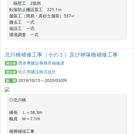
　隔壁工　2箇所

転落防止柵設置工　221.1ｍ

舗装工（簡易・真砂土舗装）537㎡

撤去工　一式

仮設工　一式

環境調査　一式　　　　
北川橋補修工事（その１）及び神塚橋補修工事
西多摩建設事務所補修課
発注者
佐久間建設株式会社
受注者
2019/10/15～2020/03/09
期 間
◎北川橋

橋長　Ｌ＝58.3m

幅員　Ｗ＝7.1m

橋脚補強工事
