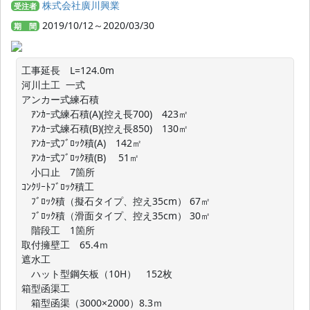
株式会社廣川興業
受注者
2019/10/12～2020/03/30
期 間
工事延長　L=124.0m

河川土工  一式

アンカー式練石積

　ｱﾝｶｰ式練石積(A)(控え長700)　423㎡

　ｱﾝｶｰ式練石積(B)(控え長850)　130㎡

　ｱﾝｶｰ式ﾌﾞﾛｯｸ積(A)　142㎡

　ｱﾝｶｰ式ﾌﾞﾛｯｸ積(B)　 51㎡

　小口止　7箇所

ｺﾝｸﾘｰﾄﾌﾞﾛｯｸ積工

　ﾌﾞﾛｯｸ積（擬石タイプ、控え35cm） 67㎡

　ﾌﾞﾛｯｸ積（滑面タイプ、控え35cm） 30㎡

　階段工　1箇所

取付擁壁工　65.4ｍ

遮水工

　ハット型鋼矢板（10H）　152枚

箱型函渠工

　箱型函渠（3000×2000）8.3ｍ
