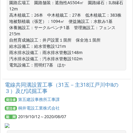
園路広場工　園路舗装：遮熱性AS504㎡　園路縁石：ILB縁石
12m

高木植栽工：26本　中木植栽工：27本　低木植栽工：383株

地被類植栽（張芝）：1094㎡　便益施設工：水飲み1基

休養施設工：サークルベンチ1基　管理施設工：フェンス
215m

自然育成施設工：井戸設置１箇所　保全池１箇所

給水設備工：給水管敷設121m

雨水排水設備工：雨水排水管敷設148m　

汚水排水設備工：汚水排水管敷設102m

電気設備工：照明灯7基　ほか
電線共同溝設置工事（31五－主318江戸川中Ⅱの
３）及び試掘工事
第五建設事務所工事課
発注者
桐井電設工業株式会社
受注者
2019/10/12～2020/08/07
期 間