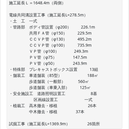
施工延長Ｌ＝1648.4m（両側）

電線共同溝設置工事（施工延長L=278.5m）

・土　工　一式

・管路部　ボディ管設置（φ200）　     226.1m

　　　　　共用ＦＡ管（φ150）         229.5m

　　　　　ＣＣＶＰ管（φ130）         495.2m

　　　　　ＣＣＶＰ管（φ100）         735.9m

　　　　　ＶＰ管（φ100）             249.3m

　　　　　ＰＶ管（φ75）              147.5m

　　　　　ＰＶ管（φ50）              243.9m

・特殊部　プレキャストボックス設置　　　13組

・舗装工　車道舗装（85型）　　　　　　 188㎡

　　　　　歩道舗装（一般部）           560㎡

　　　　　歩道舗装（車乗入部）         125㎡

・安全施設工　道路照明設置工　　　　　　 8基　

　　　　　    区画線設置工　　　　 　　 一式

・植栽工　高木撤去・移植　　　　　　　  26本

　　　　　中木撤去・移植                37本

試掘工事（施工延長L=1369.9m）　　　　 26箇所