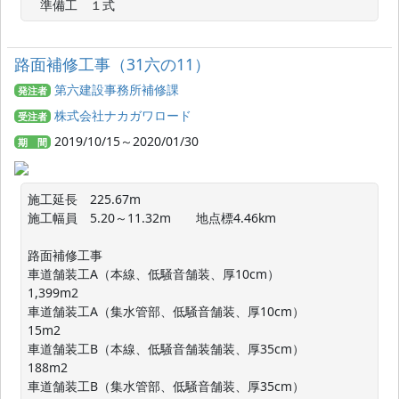
　準備工　１式
路面補修工事（31六の11）
第六建設事務所補修課
発注者
株式会社ナカガワロード
受注者
2019/10/15～2020/01/30
期 間
施工延長　225.67m

施工幅員　5.20～11.32m　　地点標4.46km

路面補修工事

車道舗装工A（本線、低騒音舗装、厚10cm）　　　　
1,399m2

車道舗装工A（集水管部、低騒音舗装、厚10cm）　 　　
15m2

車道舗装工B（本線、低騒音舗装舗装、厚35cm）　　　
188m2

車道舗装工B（集水管部、低騒音舗装、厚35cm）　 　 　