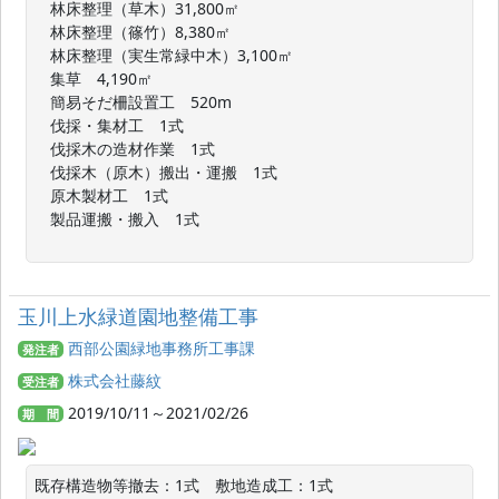
　林床整理（草木）31,800㎡

　林床整理（篠竹）8,380㎡

　林床整理（実生常緑中木）3,100㎡

　集草　4,190㎡

　簡易そだ柵設置工　520m

　伐採・集材工　1式

　伐採木の造材作業　1式

　伐採木（原木）搬出・運搬　1式

　原木製材工　1式

　製品運搬・搬入　1式

玉川上水緑道園地整備工事
西部公園緑地事務所工事課
発注者
株式会社藤紋
受注者
2019/10/11～2021/02/26
期 間
既存構造物等撤去：1式　敷地造成工：1式
