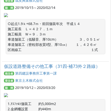
成友興業株式会社
受注者
2019/10/15～2020/02/14
期 間
○起点1.9ｋ+68.7ｍ・前回舗装年次　平成１４

施工延長　Ｌ＝４２７．１ｍ

施工幅員　Ｗ＝９．３ｍ

車道舗装工（低騒音、厚10cm）　　　　　　３，０５１㎡

車道舗装工（密粒部改質Ⅱ型、厚10㎝）　　１，４２６㎡

区画線工　　　　　　　　　　　　　　　　　　　　１式
仮設道路整備その他工事（31四-補73外２路線）
第四建設事務所工事第一課
発注者
東京土木株式会社
受注者
2019/10/12～2020/03/20
期 間
1.ｱｽﾌｧﾙﾄ舗装工　　約5,000m2

2.金網柵設置　　　約440m
