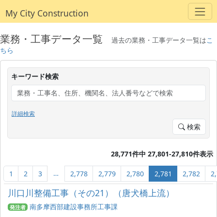
My City Construction
業務・工事データ一覧
過去の業務・工事データ一覧は
こ
ちら
キーワード検索
詳細検索
検索
28,771件中 27,801-27,810件表示
…
1
2
3
2,778
2,779
2,780
2,781
2,782
2
川口川整備工事（その21）（唐犬橋上流）
南多摩西部建設事務所工事課
発注者