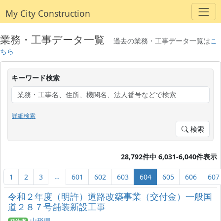
My City Construction
業務・工事データ一覧
過去の業務・工事データ一覧は
こ
ちら
キーワード検索
詳細検索
検索
28,792件中 6,031-6,040件表示
…
1
2
3
601
602
603
604
605
606
607
令和２年度（明許）道路改築事業（交付金）一般国
道２８７号舗装新設工事
山形県