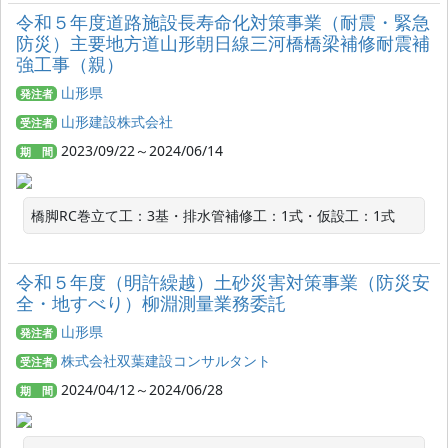
令和５年度道路施設長寿命化対策事業（耐震・緊急
防災）主要地方道山形朝日線三河橋橋梁補修耐震補
強工事（親）
山形県
発注者
山形建設株式会社
受注者
2023/09/22～2024/06/14
期 間
橋脚RC巻立て工：3基・排水管補修工：1式・仮設工：1式
令和５年度（明許繰越）土砂災害対策事業（防災安
全・地すべり）柳淵測量業務委託
山形県
発注者
株式会社双葉建設コンサルタント
受注者
2024/04/12～2024/06/28
期 間