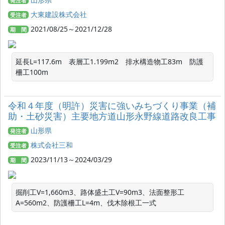
発注者
大東建設株式会社
受注者
2021/08/25～2021/12/28
期 間
延長L=117.6m　表層工1.199m2　排水構造物工83m　防護
柵工100m
令和４年度（明許）災害に強いみちづくり事業（補
助・土砂災害）主要地方道山形永野線道路改良工事
山形県
発注者
株式会社三和
受注者
2023/11/13～2024/03/29
期 間
掘削工V=1,660m3、路体盛土工V=90m3、法面整形工
A=560m2、防護柵工L=4m、伐木除根工一式