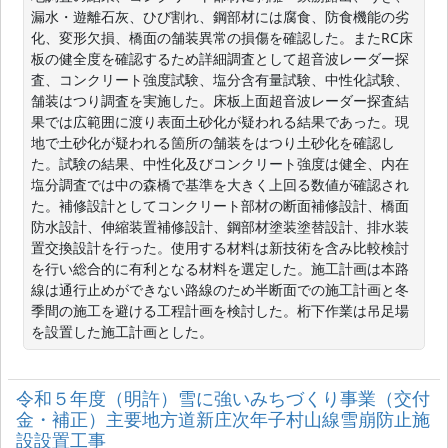
漏水・遊離石灰、ひび割れ、鋼部材には腐食、防食機能の劣
化、変形欠損、橋面の舗装異常の損傷を確認した。またRC床
板の健全度を確認するため詳細調査として超音波レーダー探
査、コンクリート強度試験、塩分含有量試験、中性化試験、
舗装はつり調査を実施した。床板上面超音波レーダー探査結
果では広範囲に渡り表面土砂化が疑われる結果であった。現
地で土砂化が疑われる箇所の舗装をはつり土砂化を確認し
た。試験の結果、中性化及びコンクリート強度は健全、内在
塩分調査では中の森橋で基準を大きく上回る数値が確認され
た。補修設計としてコンクリート部材の断面補修設計、橋面
防水設計、伸縮装置補修設計、鋼部材塗装塗替設計、排水装
置交換設計を行った。使用する材料は新技術を含み比較検討
を行い総合的に有利となる材料を選定した。施工計画は本路
線は通行止めができない路線のため半断面での施工計画と冬
季間の施工を避ける工程計画を検討した。桁下作業は吊足場
を設置した施工計画とした。
令和５年度（明許）雪に強いみちづくり事業（交付
金・補正）主要地方道新庄次年子村山線雪崩防止施
設設置工事