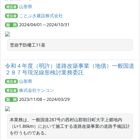
山形県
発注者
ことぶき建設株式会社
受注者
2024/04/01～2024/10/31
期 間
雪崩予防柵工11基
令和４年度（明許）道路改築事業（地債）一般国道
２８７号現況線形検討業務委託
山形県
発注者
株式会社ケンコン
受注者
2023/11/08～2024/03/29
期 間
本業務は、一般国道287号の西村山郡朝日町大字上郷地内
（L=1.86km）において施工する道路改築事業の道路予備設計
を行うものである。