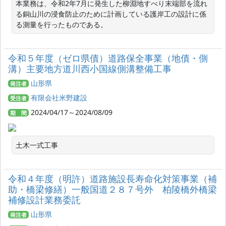
本業務は、令和2年7月に発生した柳淵地すべり末端部を流れ
る銅山川の浸食防止のために計画している護岸工の設計に係
る測量を行ったものである。
令和５年度（ゼロ県債）道路保全事業（地債・側
溝）主要地方道川西小国線側溝整備工事
山形県
発注者
有限会社米野建設
受注者
2024/04/17～2024/08/09
期 間
土木一式工事
令和４年度（明許）道路施設長寿命化対策事業（補
助・橋梁修繕）一般国道２８７号外 柏陵橋外橋梁
補修設計業務委託
山形県
発注者