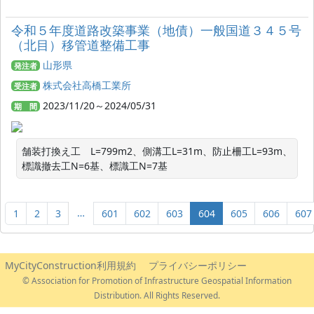
令和５年度道路改築事業（地債）一般国道３４５号
（北目）移管道整備工事
山形県
発注者
株式会社高橋工業所
受注者
2023/11/20～2024/05/31
期 間
舗装打換え工　L=799m2、側溝工L=31m、防止柵工L=93m、
標識撤去工N=6基、標識工N=7基
…
1
2
3
601
602
603
604
605
606
607
MyCityConstruction利用規約
プライバシーポリシー
© Association for Promotion of Infrastructure Geospatial Information
Distribution. All Rights Reserved.