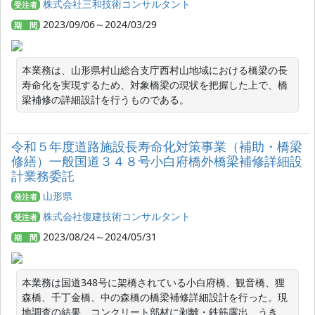
株式会社三和技術コンサルタント
受注者
2023/09/06～2024/03/29
期 間
本業務は、山形県村山総合支庁西村山地域における橋梁の長
寿命化を実現するため、対象橋梁の現状を把握した上で、橋
梁補修の詳細設計を行うものである。
令和５年度道路施設長寿命化対策事業（補助・橋梁
修繕）一般国道３４８号小白府橋外橋梁補修詳細設
計業務委託
山形県
発注者
株式会社復建技術コンサルタント
受注者
2023/08/24～2024/05/31
期 間
本業務は国道348号に架橋されている小白府橋、観音橋、狸
森橋、千丁金橋、中の森橋の橋梁補修詳細設計を行った。現
地調査の結果、コンクリート部材に剥離・鉄筋露出、うき、